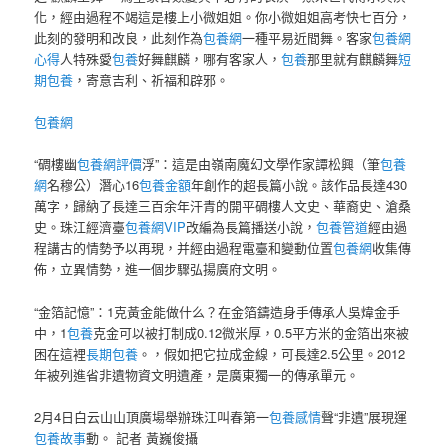
化，經由過程不竭這是樓上小微姐姐。你小微姐姐高考快七百分，
此刻的發明和改良，此刻作為
包養網
一種平易近間舞。客家
包養網
心得
人特殊愛
包養
好舞麒麟，哪有客家人，
包養
那里就有麒麟舞
短
期包養
，寄意吉利、祈福和辟邪。
包養網
“碉樓幽
包養網評價
浮”：這是由嶺南魔幻文學作家譚松興（筆
包養
網
名穆公）潛心16
包養金額
年創作的超長篇小說。該作品長達430
萬字，歸納了長達三百余年汗青的開平碉樓人文史、華裔史、滄桑
史。珠江經濟臺
包養網VIP
改編為長篇播送小說，
包養管道
經由過
程講古的情勢予以再現，并經由過程電臺和變動位置
包養網
收集傳
佈，立異情勢，進一個步驟弘揚廣府文明。
“金箔記憶”：1克黃金能做什么？在金箔鑄造身手傳承人吳煒金手
中，1
包養
克金可以被打制成0.12微米厚，0.5平方米的金箔出來被
困在這裡
長期包養
。，假如把它拉成金線，可長達2.5公里。2012
年被列進省非遺物資文明遺產，是廣東獨一的傳承單元。
2月4日白云山山頂廣場舉辦珠江叫春第一
包養感情
聲“非遺”展現運
包養故事
動。 記者 黃巍俊攝