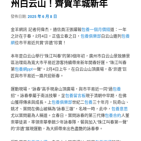
州白云山！齊賀羊城新年
發佈日期:
2025 年 6 月 8 日
金羊網訊 記者何偉杰，通信員汪張躍報
包養一個月價錢
道：一年
之計在于春，2月4日，正值立春之日，
包養俱樂部
白云山邀列
包養
網
位市平易近共賞“非遺”珍寶！
本年是白云山舉行“珠江叫春”的第3個年初，廣州市白云山景致勝景
區治理局為寬大市平易近游客持續帶來新年開春好運。“珠江叫春
第
包養網ppt
一聲”。2月4日上午，在白云山山頂廣場，各“非遺”巨
匠與市平易近一路共迎新春。
運動現場，“詠春”高手現身山頂廣場，與市平易近一同“過
包養
招”。詠春拳屬于南派技擊，呈
包養留言板
現于清朝中早期，在佛
山獲得傳承與成長。上
包養俱樂部
世紀二
包養
三十年月，阮奇山、
姚才、葉問在佛山被稱為“詠春三雄”，名噪一時，此中，
包養意思
尤以葉問最為人稱道。立春日，葉問詠春的第三代傳
包養合約
人董
崇華徒弟，率領崇華拳館少年詠春隊，餐與加入“珠江叫春第一聲”
的“非遺”展現運動，為大師帶來出色盡艷的詠春拳。