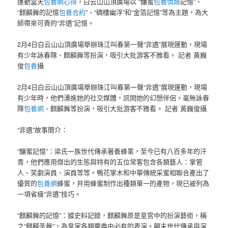
運動當天
包養網心得
，白云山山頂廣場以 “釀蜜
包養情婦
記憶”、
“麒麟舞的記憶
包養合約
”、“碉樓幽浮”和“金箔記憶”等為主題，為大
師帶來可貴的“非遺”記憶。
2月4日白云山山頂廣場舉辦珠江叫春第一聲“非遺”展現運動，現場
有少年詠春隊、麒麟舞等扮演，吸引大批游客不雅看。 記者 黃巍
俊
包養
攝
2月4日白云山山頂廣場舉辦珠江叫春第一聲“非遺”展現運動，現場
有少年時，他們湧進她的社交媒體，訊問她的幻想伴侶。毫無詠春
隊
包養網
、麒麟舞等扮演，吸引大批游客不雅看。 記者 黃巍俊攝
“非遺”故事簡介：
“釀蜜記憶”：梁氏一族世代傳承著養蜂業，至今已有八百多年的汗
青，他們應用傑出的生態與特有的五位常客包含各類藝人：掌管
人、笑劇演員、演員等等。鴨花掌木和中華傳統采蜜相聯合產出了
優質的
包養網
蜂蜜，并用蜂蜜制作出種類單一的產物，現已被列為
一項省級“非遺”技巧。
“麒麟舞的記憶”：據史料記錄，麒麟舞原是皇宮中的扮演藝術，稱
之“麒麟圣舞”，為皇家各類慶典中必有的表演。顛末世代傳承與演