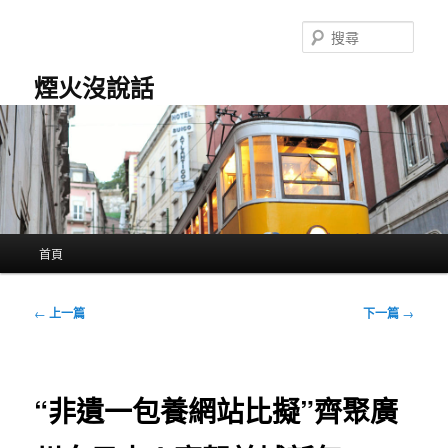
跳
至
搜
主
尋
要
煙火沒說話
內
容
主
首頁
要
選
單
文
←
上一篇
下一篇
→
章
導
覽
“非遺一包養網站比擬”齊聚廣