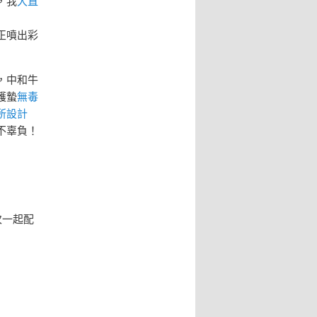
，我
大直
正噴出彩
，中和牛
護蟄
無毒
所設計
不辜負！
次一起配