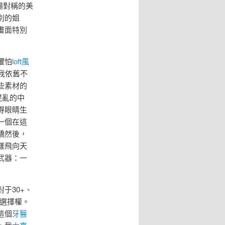
場對稱的美
別的姐
畫面特別
懼怕
loft風
我依舊不
些素材的
混亂的中
得眼睛生
一個在這
驕然後，
樣飛向天
武器：一
于30+、
著選擇權。
這個
牙醫