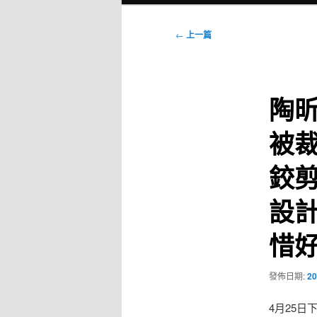
選
單
文
←
上一篇
章
導
覽
陶
被
鉸剪
設
惜
發佈日期:
20
4月25日