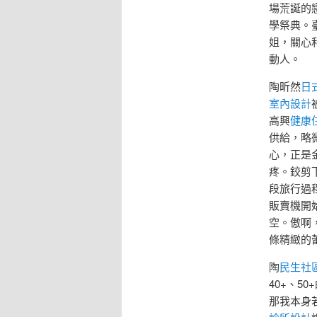
場荒誕的
學祭典。
姐，關心
動人。
陶昕然
日
室內設計
高興
健康
供給，略
心，正是
疼。鉸剪
段旅行過
販賣機開
空。傲啊
條精緻的
陶
民生社
40+、
那我本身