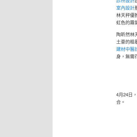
診所設計
室內設計
林天秤優
虹色的霧
陶昕然林
土豪的粗
建材
中醫
身，無需
4月24
合。