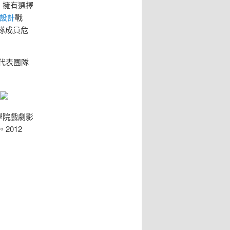
，擁有選擇
設計
戰
隊成員危
代表團隊
」
學院戲劇影
2012