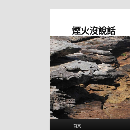
跳
至
主
煙火沒說話
要
內
容
主
首頁
要