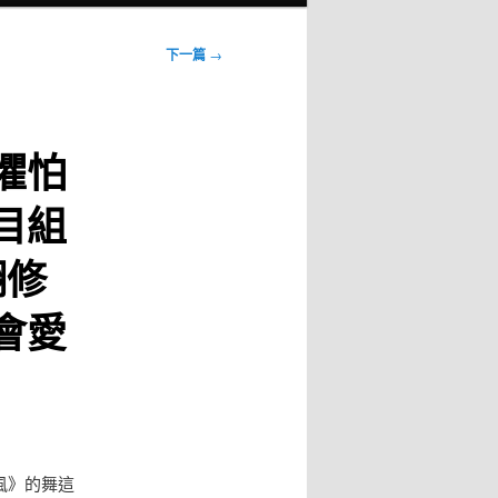
下一篇
→
懼怕
目組
翻修
會愛
風》的舞這