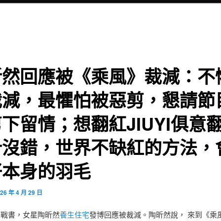
昕然回應被《乘風》裁減：不
裁減，最懼怕被惡剪，懇請節
下留情；想翻紅JIUYI俱意
計沒錯，世界不缺紅的方法，
好本身的羽毛
26 年 4 月 29 日
下戰書，女星陶昕然
養生住宅
發博回應被裁減。陶昕然說， 來到《乘