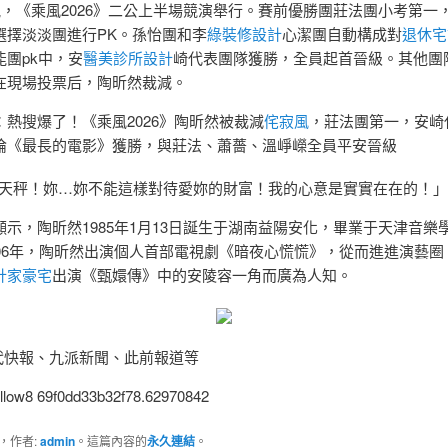
日晚，《乘風2026》二公上半場競演舉行。賽前優勝團莊法團小考第一
選擇淡淡團進行PK。孫怡團和李
綠裝修設計
心潔團自動構成對
退休宅
能團pk中，安
醫美診所設計
崎代表團隊獲勝，全員起首晉級。其他團
在現場投票后，陶昕然裁減。
：熱搜爆了！《乘風2026》陶昕然被裁減
侘寂風
，莊法團第一，安崎
倫《最長的電影》獲勝，與莊法、蕭薔、溫崢嶸全員平安晉級
天秤！妳…妳不能這樣對待愛妳的財富！我的心意是實實在在的！
顯示，陶昕然1985年1月13日誕生于湖南益陽安化，畢業于天津音樂
006年，陶昕然出演個人首部電視劇《暗夜心慌慌》，從而進進演藝圈。
計家豪宅
出演《甄嬛傳》中的安陵容一角而廣為人知。
現代快報、九派新聞、此前報道等
follow8 69f0dd33b32f78.62970842
，作者:
admin
。這篇內容的
永久連結
。