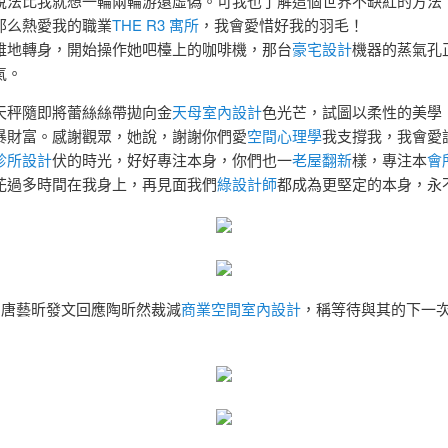
說法比我就想一輪兩輪游還虛偽。可我也了解這個世界不缺紅的方法
那么熱愛我的職業
THE R3 寓所
，我會愛惜好我的羽毛！
雅地轉身，開始操作她吧檯上的咖啡機，那台
豪宅設計
機器的蒸氣孔
氣。
天秤隨即將蕾絲絲帶拋向金
天母室內設計
色光芒，試圖以柔性的美學
暴財富。感謝觀眾，她說，謝謝你們愛
空間心理學
我支撐我，我會愛
診所設計
伏的時光，好好專注本身，你們也一
老屋翻新
樣，專注本
會
花過多時間在我身上，再見面我們
綠設計師
都成為更堅定的本身，永
日，唐藝昕發文回應陶昕然裁減
商業空間室內設計
，稱等待與其的下一