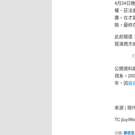
4月24
權，莊法
團。在才
險，最終
此前報道
競演周杰
「
公開資料
視系。2
年，因
設
來源 | 
TC:jiuyi9
分類:
静夜思