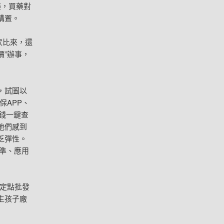
藥，買藥對
購置。
家比來，還
價”辦事，
，試圖以
保APP、
價錢一鍵查
他們感到
乏彈性。
準、應用
家定點批發
生孩子廠