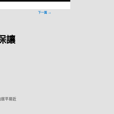
下一篇
→
保讓
的居平易近