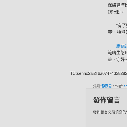
保結算時
規行動。
“有
藥’，追
康德
範疇生態
益，守好三
TC:senho2ai2l 6a07474d2828
分類:
静夜思
，作者:
a
發佈留言
發佈留言必須填寫的