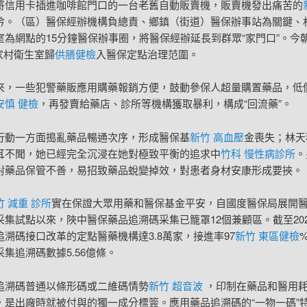
將信用卡插進咖啡館門口的一台老舊自動販賣機，販賣機發出痛苦的
吟。（區）醫保經辦機構負總責、鄉鎮（街道）醫保辦事站為關鍵、
室為網點的15分鐘醫保辦事圈，將醫保經辦延長到群眾“家門口”。今
萬家村衛生室歸
供膳健檢
入醫保定點治理范圍。
來，一些犯警藥販應用購藥報銷方便，鼓動參保人超量購置藥品，低
安慎 健檢
，再發賣給藥店、診所等機構獲取暴利，構成“回流藥”。
行動一方面搗亂藥品暢通次序，形成醫保基
新竹 高血壓
金喪失；林天
耳不聞，她已經完全沉浸在她對極致平衡的追求中
竹科 慢性病診所
。
對藥品保管不善，易招致藥品蛻變掉效，對患者身材安康形成要挾。
竹 減重 診所
實在保證大眾用藥和醫保基金平安，自國度醫保局展開
采集試點以來，陜中醫保藥品追溯碼采集已籠罩12個兼顧區。截至20
追溯碼接口改革的定點醫藥機構達3.8萬家，接進率97
新竹 東區健檢
集追溯碼數據5.56億條。
追溯碼普通以條形碼或二維碼情勢
新竹 超音波
，印制在藥品和醫用
，是出廠時就被付與的獨一成分標簽。應用藥品追溯碼的“一物一碼”