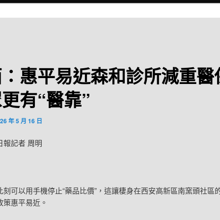
西：惠平易近森和診所減重醫
更有“醫靠”
26 年 5 月 16 日
日報記者 周明
此刻可以用手機停止“藥品比價”，這讓棲身在西安高新區南窯頭社區
政策惠平易近。