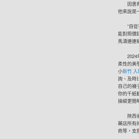
因患
他來說是
“自
能對照價
馬濤連連
20
柔性的美
小
新竹 
詢、及時
自己的襪
你的千紙
操縱更簡
陜西
藥店所有
商等，支撐