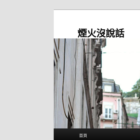
跳
至
主
煙火沒說話
要
內
容
主
首頁
要