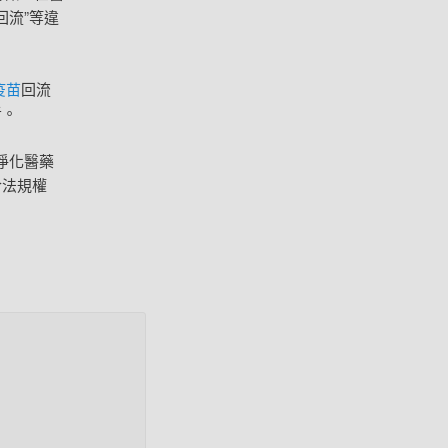
回流”等違
疫苗
回流
者。
凈化醫藥
合法規權