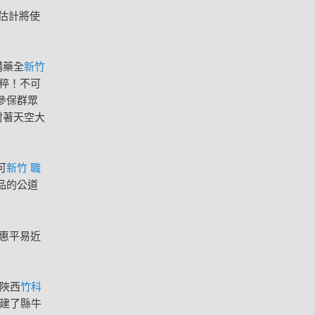
估計將使
購藥全
新竹
粹！不可
參保群眾
對著天空大
可
新竹 職
品的公道
惠平易近
陜西
竹科
建了縣牛