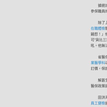
據統
參保職員的
除了
在職體檢
饒恕！」
可“貨比
吼，他無
省醫
業醫學科
訂價，保
解蒼
醫保政策讓
田洪
員工健檢