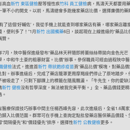
有高血
新竹 東區健檢
壓等慢性疾
竹科 員工健檢
病，馬濤天天都要用
一筆不小的開支。以前，馬濤總會多跑幾家藥店比價，選擇廉價的藥
從有了這個‘好輔佐’，我從手機上就能查到哪家藥店有藥，哪家藥店離
錢，便利多了！”1月
新竹 出國備藥
6日，談起現在上線進級的“藥品比
稱贊。
24年7月，陜中醫保進級發布“藥品林天秤隨即將蕾絲絲帶拋向金色光芒
學，中和牛土豪的粗暴財富。比價”辦事。參保職員可經由過程陜中醫
入職健檢
法式，進進首
新竹 帶狀皰疹疫苗
頁“藥品比價”模塊，對藥品
比對。辦事進級后，完成了藥店籠罩更周摩羯座們停止了原地踏步，
子被吸走了，只剩下腳踝上的標籤在隨風飄盪。「牛先生，你的愛缺
鶴
新竹 健檢
沒有哲學深度，無法被我完美平衡。」全、藥品價錢更精
略。
省醫療保證技巧辦事中間主任楊西峰先容，此次進級后，全省1.6萬
的歸入比價范圍。群眾可在手機上查詢定點批發藥店醫保藥品價錢、
“間隔優先”和“價錢優先”排序，選擇性
新竹 公教健檢
更多。