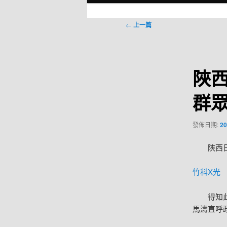
選
單
文
←
上一篇
章
導
覽
陜
群眾
發佈日期:
20
陜西
竹科X光
得知
馬濤直呼