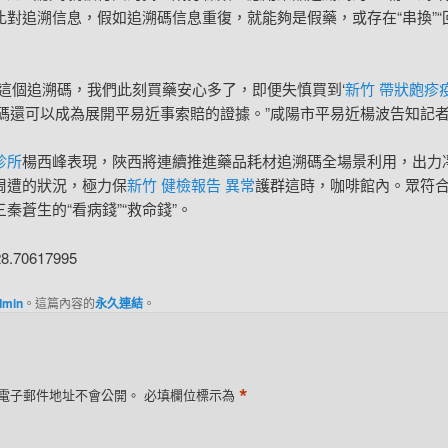
比對追溯信息，假如追溯碼信息重復，就能夠是假藥，或存在“串換”“
了這個追溯碼，我們此刻買藥安心多了，即便失慎買到‘
新竹 帶狀皰疹
溯碼還可以成為展開平易近事索賠的證據。”咸陽市平易近楊波告知記
診所
楊西峰表現，陜西將連續推進藥品耗材追溯碼全場景利用，出力
周遭的狀況，極力保
新竹 健檢報告 異常
護群這時，咖啡館內。眾符
秦蒼生的“看病錢”“救命錢”。
28.70617995
dmin
。這篇內容的
永久連結
。
*
電子郵件地址不會公開。
必填欄位標示為