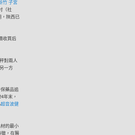
新竹 子宮
村（社
朝，陜西已
價收買后
秤對兩人
另一方
醫保藥品追
24年末，
%
超音波健
耗材的最小
特徵，在醫