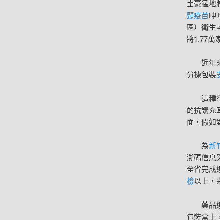
土豪猛地
頸疫苗
呻
區）衛生
將1.77
近年
分揀包裝
這種
的抗議充
面，假如
為
新
溯碼信息
全省完成
檢
以上，采
藥品
包裝盒上