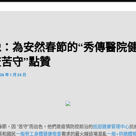
像：為安然春節的“秀傳醫院
苦守”點贊
26 年 1 月 24 日
，因 “苦守”而出色。他們是疫情防控前沿的
巡迴健康管理中心
抗
黨和國民
一般勞工身體健康檢查
需求的最火線這場混亂
一般+供膳體