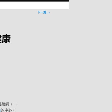
下一篇
→
健康
疫職員，一
檢
的中心，