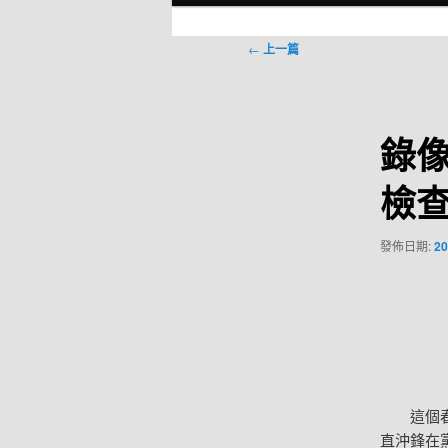
選
單
文
←
上一篇
章
導
覽
錄
檢查
發佈日期:
20
這個春節
直沖鋒在