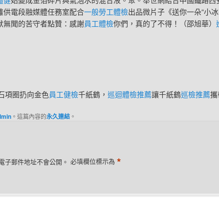
雞供電段融媒體任務室配合
一般勞工體檢
出品微片子《送你一朵“小冰
默無聞的苦守者點贊：感謝
員工體檢
你們，真的了不得！（邵旭華）
石項圈扔向金色
員工健檢
千紙鶴，
巡迴體檢推薦
讓千紙鶴
巡檢推薦
攜
dmin
。這篇內容的
永久連結
。
*
電子郵件地址不會公開。
必填欄位標示為