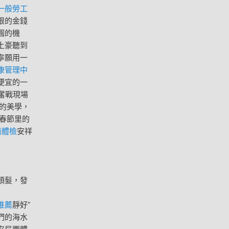
一般勞工
限的金錢
圓的機
土豪聽到
寧願用一
康管理中
便宜的一
奮戰現場
的美學，
春節里的
膳體檢
安祥
頭髮，發
推薦
靜好”
們的海水
安局團體