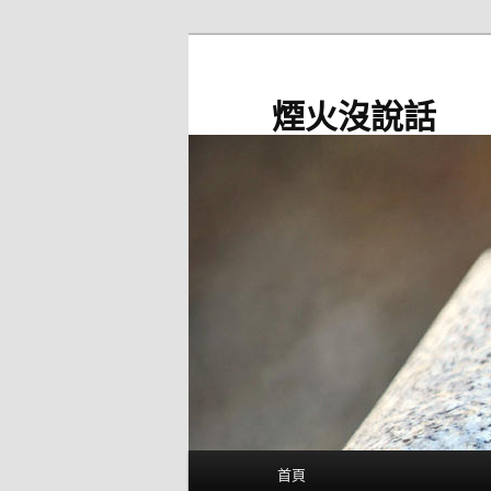
跳
至
主
煙火沒說話
要
內
容
主
首頁
要