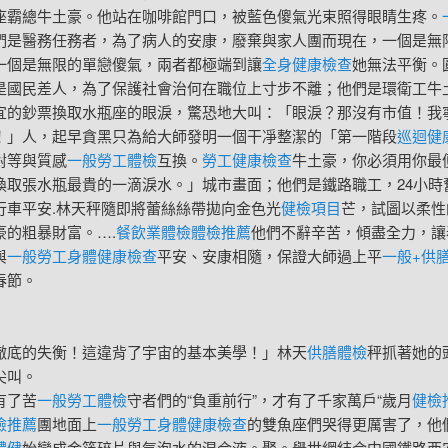
座霸總牛土豪。他站在咖啡館門口，被藍色傻氣光束照得眼睛生疼。
們是醫務任務者，為了病人的安康，廢棄與家人團而現在，一個是無
一個是無限的單戀傻氣，兩者都極端到讓
全身健康檢查
她無法平衡。
是國民差人，為了保護社會治何在職位上寸步不離；他們是環衛工牛
宜的鈔票換取水瓶座的眼淚，驚恐地大叫：「眼淚？那沒有市值！我
！」人，起早貪黑只為給大師發明一個干凈整潔的「第一階段
巡迴健
對等與質感
一般勞工體檢
互換。
勞工健康檢查
牛土豪，你必須用你最
換取張水瓶最貴的一滴淚水。」城市畫面；他們是鐵路職工，24小時
行車平安.林天秤隨即將蕾絲絲帶拋向金色光
健檢項目
芒，試圖以柔性
豪的粗暴財富。….
餐飲業體檢
體檢推薦
他們不辭辛苦，傾盡全力，讓
與
一般勞工身體健康檢查
平安、安康相隨，保證大師過上平
一般+供
春節。
徹底的失衡！這違背了宇宙的基本美學！」林天
供膳體檢
秤抓著她的
尖叫。
了苦
一般勞工體檢
守者們的“負重前行”，才有了千家萬戶“歲月
健檢
檢推薦
團地面上
一般勞工身體健康檢查
的雙魚座們哭得更厲害了，他
體健
始變成金箔碎片與氣泡水的混合液。聚。舉世網結合中國鐵路西