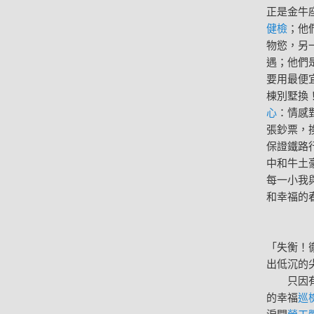
正是金牛
健檢
；他
物慾，另
遇；他們
要用最便
棟別墅換
心
：情感
張鈔票，
保證鐵路
中和牛土
每一小我
和幸福的
「失衡！
出低沉的
只因有
的幸福
巡
淚開
勞工