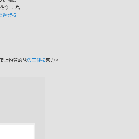
花”》，為
巡迴體檢
帶上物質的誘
勞工健檢
惑力。