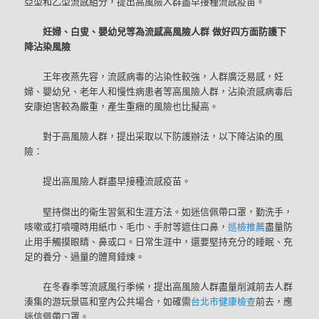
亞型和乙型流感組分，提出高風險人群盡早接種流感疫苗。
妊婦、白叟、嬰幼兒等為流感高風險人群 做好四方面防護下
降沾染風險
王年夜燕先容，流感病毒的沾染性較強，人群廣泛易感，妊
婦、嬰幼兒、老年人和慢性病患者等高風險人群，沾染流感病毒后
安康迫害較為嚴重，產生重癥的風險也比擬高。
對于高風險人群，提出采取以下防護辦法，以下降沾染的風
險：
提出高風險人群盡早接種流感疫苗。
堅持傑出的衛生習氣和生涯方法。如迷信佩帶口罩，勤洗手，
咳嗽或打噴嚏時用紙巾、毛巾、手肘等遮住口鼻，
巡檢推薦
盡量防
止用手觸摸眼睛、鼻或口。日常生涯中，還要堅持充分的睡眠、充
足的養分、過量的體育錘煉。
在冬春季等流感風行季候，提出高風險人群盡量削減前去人群
湊集的游玩景區和室內公共場合，如確需
台北巿健康檢查
前去，應
迷信佩帶口罩。