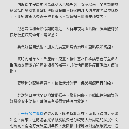
國度衛生安康委消息講話人米鋒先容，除夕以來，全國醫療機
構發燒門診接診量呈動搖降落趨向。以後的呼吸道疾病仍以流感為
主，新冠病毒沾染處于較低程度。醫療辦事總體安穩有序。
跟著冷假和春節假期的鄰近，人群年夜範圍活動和湊集能夠加
快呼吸道疾病傳佈。需留意：
要做好監測預警，加大力度重點場合治理和重點環節防控。
實時向老年人、孕產婦、兒童、慢性基本性疾病患者等重點人
群供給安康徵詢和轉診領導等辦事，并為他們接種疫苗供給方便前
提。
要積極分配醫療資本，優化就診流程，保證醫療用品供給。
針對沐日時代罕見的活動損害、變亂內傷、心腦血管急癥等做
好醫療資本儲蓄，確保患者獲得實時有用救治。
米
一般勞工健檢
鋒還表現，除夕假期以來，南北互跨游玩火爆
出圈，南來北往的游客縱情感觸感染著分歧的天然周遭的狀況和文
明氣氛。南南方天氣差別年夜，要關懷目標地及沿途氣象變更和途