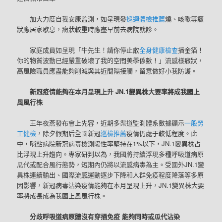
加大力度自我安康監測，如呈現發
巡迴體檢推薦
燒、咳嗽等癥
狀應居家歇息，癥狀較重時應盡早前去病院就診。
家庭成員如呈現「牛先生！請你停止散
全身健康檢查
播金箔！
你的物質波動已經嚴重破壞了我的空間美學係數！」流感樣癥狀，
高風險職員應盡能夠削減與其近間隔接觸，留意做好小我防護。
新冠疫情能夠在本月呈現上升 JN.1變異株大要率將成我國上
風風行株
王年夜燕發布會上先容，近期多渠道監測體系數據顯示
一般勞
工健檢
，除夕假期后全國新冠
巡檢推薦
疫情仍處于較低程度。此
中，哨點病院新冠病毒檢測陽性率堅持在1%以下，JN.1變異株占
比浮現上升趨向。專家研判以為，我國將持續浮現多種呼吸道病原
瓜代或配合風行態勢，短期內仍將以流感病毒為主。受國外JN.1變
異株連續輸出、國際流感運動逐步下降和人群免疫程度降落等多原
因影響，新冠病毒沾染疫情能夠在本月呈現上升，JN.1變異株大要
率將成長成為我國上風風行株。
分歧呼吸道病原體沒有穿插免疫 能夠同時或瓜代沾染