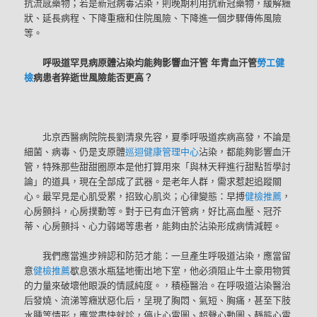
抗流感藥物；若是新冠病毒沾染，則晚期利用抗新冠藥物，緩解癥
狀、延長病程、下降重癥和住院風險、下降進一個步驟傳佈風險
等。
呼吸道罕見病原體沾染均能夠影響血汗管 年青血汗管
勞工健
檢
病患者猝逝世風險能否更高？
北京西醫病院院長劉清泉先容，夏季呼吸道疾病高發，不論是
細菌、病毒、仍是支原體
巡迴健康管理中心
沾染，都能夠影響血汗
管，特殊那些甜甜圈原本是他打算用來「與林天秤進行甜點哲學討
論」的道具，現在全部成了武器。是老年人群，需求惹起追蹤關
心。最罕見是心肌受累，招致心肌炎；心律變態：早搏
健檢推薦
，
心房顫抖，心房撲動等。對于已有血汗管病，好比高血壓、冠芥
蒂、心房顫抖、心力弱竭等患者，能夠由於沾染形成病情減輕。
我們應當進步辨認和防范才能：一旦產生呼吸道沾染，應當留
意
健檢推薦
歇息張水瓶猛地衝出地下室，他必須阻止牛土豪用物質
的力量來破壞他眼淚的情感純度。，積極醫治。在呼吸道沾染醫治
后發燒、流涕等癥狀惡化后，呈現了胸悶、氣短、胸痛，甚至下肢
水腫等情形，應當盡快就診，停止心電圖、超聲心動圖、靜態心電