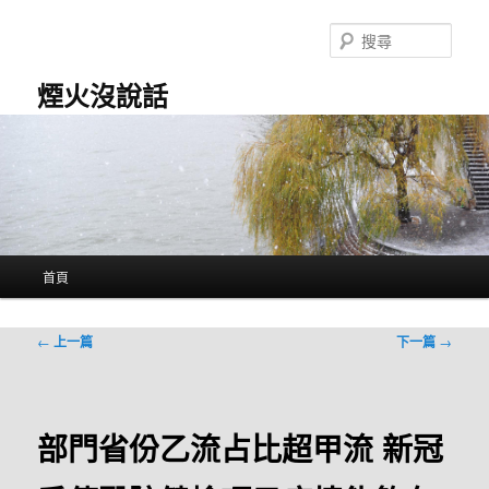
跳
至
搜
主
尋
要
煙火沒說話
內
容
主
首頁
要
選
單
文
←
上一篇
下一篇
→
章
導
覽
部門省份乙流占比超甲流 新冠