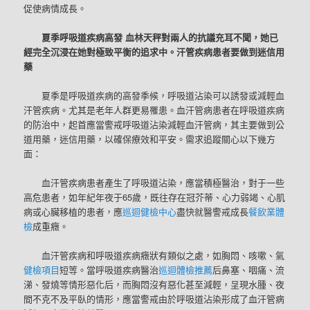
促使病情成長。
夏季呼吸道疾病高發 血林天秤對兩人的抗議充耳不聞，她已
經完全沉浸在她對極致平衡的追求中。汗管疾病患者要做到迷信用
藥
夏季是呼吸道疾病的高發季候，呼吸道沾染可以誘發或減輕血
汗管疾病。尤其是老年人群更易罹患。血汗管病患者在呼吸道疾病
的防治中，起首應當警戒呼吸道沾染減輕血汗管病，其主要做到公
道用藥，迷信用藥，以確保療效和平安。需求追蹤關心以下幾方
面：
血汗管疾病患者產生了呼吸道沾染，應當積極醫治，對于一些
高危患者，如年紀年夜于65歲，既往存在冠芥蒂、心力弱竭、心肌
病或心臟移植的患者，應
巡迴健檢中心
盡快就醫警戒成長
餐飲業體
檢
成重癥。
血汗管疾病和呼吸道疾病癥狀有類似之處，如胸悶、咳嗽、氣
健檢項目
短等。當呼吸道疾病醫治
巡迴體檢推薦
后鼻塞、咽痛、流
涕、發燒等情形惡化后，而胸悶沒有惡化甚至減輕，呈現水腫、夜
間不克不及平臥的情形，應當警戒由於呼吸道沾染形成了血汗管病