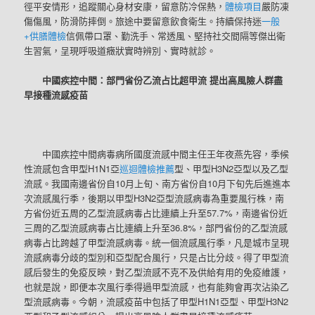
徑平安情形，追蹤關心身材安康，留意防冷保熱，
體檢項目
嚴防凍
傷傷風，防滑防摔倒。旅途中要留意飲食衛生。持續保持迷
一般
+供膳體檢
信佩帶口罩、勤洗手、常透風、堅持社交間隔等傑出衛
生習氣，呈現呼吸道癥狀實時辨別、實時就診。
中國疾控中間：部門省份乙流占比超甲流 提出高風險人群盡
早接種流感疫苗
中國疾控中間病毒病所國度流感中間主任王年夜燕先容，季候
性流感包含甲型H1N1亞
巡迴體檢推薦
型、甲型H3N2亞型以及乙型
流感。我國南邊省份自10月上旬、南方省份自10月下旬先后進進本
次流感風行季，後期以甲型H3N2亞型流感病毒為重要風行株，南
方省份近五周的乙型流感病毒占比連續上升至57.7%，南邊省份近
三周的乙型流感病毒占比連續上升至36.8%，部門省份的乙型流感
病毒占比跨越了甲型流感病毒。統一個流感風行季，凡是城市呈現
流感病毒分歧的型別和亞型配合風行，只是占比分歧。得了甲型流
感后發生的免疫反映，對乙型流感不克不及供給有用的免疫維護，
也就是說，即便本次風行季得過甲型流感，也有能夠會再次沾染乙
型流感病毒。今朝，流感疫苗中包括了甲型H1N1亞型、甲型H3N2