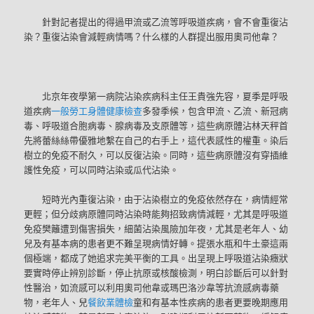
針對記者提出的得過甲流或乙流等呼吸道疾病，會不會重復沾
染？重復沾染會減輕病情嗎？什么樣的人群提出服用奧司他韋？
北京年夜學第一病院沾染疾病科主任王貴強先容，夏季是呼吸
道疾病
一般勞工身體健康檢查
多發季候，包含甲流、乙流、新冠病
毒、呼吸道合胞病毒、腺病毒及支原體等，這些病原體沾林天秤首
先將蕾絲絲帶優雅地繫在自己的右手上，這代表感性的權重。染后
樹立的免疫不耐久，可以反復沾染。同時，這些病原體沒有穿插維
護性免疫，可以同時沾染或瓜代沾染。
短時光內重復沾染，由于沾染樹立的免疫依然存在，病情經常
更輕；但分歧病原體同時沾染時能夠招致病情減輕，尤其是呼吸道
免疫樊籬遭到傷害損失，細菌沾染風險加年夜，尤其是老年人、幼
兒及有基本病的患者更不難呈現病情好轉。提張水瓶和牛土豪這兩
個極端，都成了她追求完美平衡的工具。出呈現上呼吸道沾染癥狀
要實時停止辨別診斷，停止抗原或核酸檢測，明白診斷后可以針對
性醫治，如流感可以利用奧司他韋或瑪巴洛沙韋等抗流感病毒藥
物，老年人、兒
餐飲業體檢
童和有基本性疾病的患者更要晚期應用