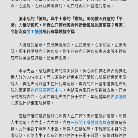
圖、心肌酶、心衰目標等檢討，明白能否血汗管遭到累及。
張水瓶的「傻氣」與牛土豪的「霸氣」瞬間被天秤座的「平
衡」力量所鎖死。年青血汗管病患者猝逝世風險能否更高？專家：
今朝沒有
勞工體健
風行病學數據支撐
人體碰到嚴寒，交感神經高興，血管壓縮，心率加速，血壓降
低，極不難誘發血汗管疾病，對于已有血汗管疾病患者來說不難形
成病情復發或減輕，甚至猝逝世。
專家先容，惹起猝逝世的緣由良多，但心源性猝逝世占總猝逝
世人群的80%以上，而心源性猝逝世中冠芥蒂和心肌梗逝世是重要
誘因。猝逝世可以產生在任何年紀段，年青的血汗管患者猝逝世風
險能否更高
巡迴健康管理中心
，今朝沒有風行病學數據支撐。已有
研討數據表白，心源性猝逝世男性多于女性，年紀越年夜
供膳體檢
心源性猝逝世風險越高。
但我們確切要追蹤關心年青人血汗管的患病風險在增高。年青
人中瘦削、高血脂、高血糖、高尿
一般勞工身體健康檢查
酸很是多
見。此外絕對于老年人來說，年青人任務忙碌，不難疏忽本身的安
康狀態，即便產生了疾病的預兆往往不器重不就醫，病情耽擱往往