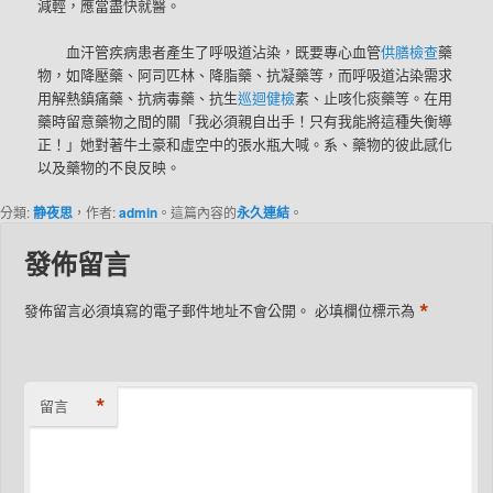
減輕，應當盡快就醫。
血汗管疾病患者產生了呼吸道沾染，既要專心血管
供膳檢查
藥
物，如降壓藥、阿司匹林、降脂藥、抗凝藥等，而呼吸道沾染需求
用解熱鎮痛藥、抗病毒藥、抗生
巡迴健檢
素、止咳化痰藥等。在用
藥時留意藥物之間的關「我必須親自出手！只有我能將這種失衡導
正！」她對著牛土豪和虛空中的張水瓶大喊。系、藥物的彼此感化
以及藥物的不良反映。
分類:
静夜思
，作者:
admin
。這篇內容的
永久連結
。
發佈留言
*
發佈留言必須填寫的電子郵件地址不會公開。
必填欄位標示為
*
留言