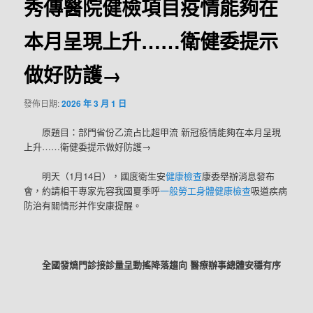
秀傳醫院健檢項目疫情能夠在
本月呈現上升……衛健委提示
做好防護→
發佈日期:
2026 年 3 月 1 日
原題目：部門省份乙流占比超甲流 新冠疫情能夠在本月呈現
上升……衛健委提示做好防護→
明天（1月14日），國度衛生安
健康檢查
康委舉辦消息發布
會，約請相干專家先容我國夏季呼
一般勞工身體健康檢查
吸道疾病
防治有關情形并作安康提醒。
全國發燒門診接診量呈動搖降落趨向 醫療辦事總體安穩有序