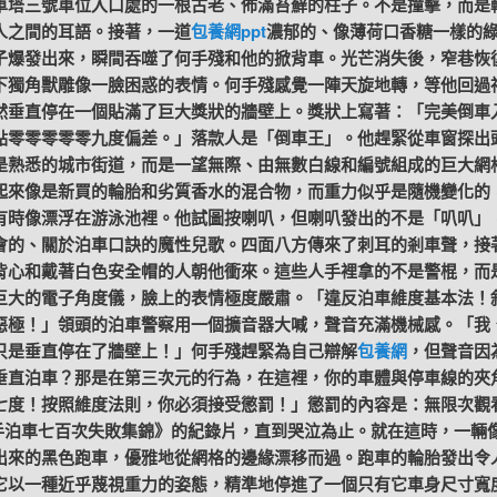
車塔三號車位入口處的一根古老、佈滿苔蘚的柱子。不是撞擊，而是
人之間的耳語。接著，一道
包養網ppt
濃郁的、像薄荷口香糖一樣的
子爆發出來，瞬間吞噬了何手殘和他的掀背車。光芒消失後，窄巷恢
下獨角獸雕像一臉困惑的表情。何手殘感覺一陣天旋地轉，等他回過
然垂直停在一個貼滿了巨大獎狀的牆壁上。獎狀上寫著：「完美倒車
點零零零零零九度偏差。」落款人是「倒車王」。他趕緊從車窗探出
是熟悉的城市街道，而是一望無際、由無數白線和編號組成的巨大網
起來像是新買的輪胎和劣質香水的混合物，而重力似乎是隨機變化的
有時像漂浮在游泳池裡。他試圖按喇叭，但喇叭發出的不是「叭叭」
會的、關於泊車口訣的魔性兒歌。四面八方傳來了刺耳的剎車聲，接
背心和戴著白色安全帽的人朝他衝來。這些人手裡拿的不是警棍，而
巨大的電子角度儀，臉上的表情極度嚴肅。「違反泊車維度基本法！
惡極！」領頭的泊車警察用一個擴音器大喊，聲音充滿機械感。「我
只是垂直停在了牆壁上！」何手殘趕緊為自己辯解
包養網
，但聲音因
垂直泊車？那是在第三次元的行為，在這裡，你的車體與停車線的夾
七度！按照維度法則，你必須接受懲罰！」懲罰的內容是：無限次觀
新手泊車七百次失敗集錦》的紀錄片，直到哭泣為止。就在這時，一輛
出來的黑色跑車，優雅地從網格的邊緣漂移而過。跑車的輪胎發出令
它以一種近乎蔑視重力的姿態，精準地停進了一個只有它車身尺寸寬