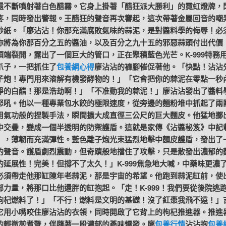
還不斷噴射著白色醋霧。它身上掛著「醋狂派大勝利」的霓虹燈牌，
疼，同時發出警報。王醋狂的聲音再次響起，這次帶著金屬回音的嘲
砂紙。「廖沾沾！你那充滿腐敗氣味的蒜泥，是對醬料學的侮辱！必
你將為你那百分之五的醬油，以及百分之九十五的邪惡蒜頭付出代價
頂端裂開，露出了一個巨大的管口，正在聚積藍色光芒。K-999特務
爪子，一把抓住了
包養網心得
廖沾沾的褲腳催促著他。「快點！沾沾
子炮！專門用來溶解有機發酵物的！」「它會把你的蒜泥在零點一秒
淨的白醋！那是浩劫啊！」「不准動我的蒜泥！」廖沾沾發出了醬料
怒吼。他以一種專業包水餃的極限速度，從旁邊的麵粉堆中抓起了兩
用氣功般的捏製手法，瞬間擴大成直徑三公尺的巨大麵皮。他猛地擲
中交疊，變成一個半透明的防禦護盾。這就是家傳《沾醬秘笈》中記
」，薄韌而充滿彈性。藍色離子炮光束猛烈地擊中麵皮護盾，發出了
的聲音。護盾劇烈震動，但奇蹟般地擋住了攻擊，只是散發出濃郁的
的延展性！完美！但撐不了太久！」K-999焦急地大喊，中藥味更濃
必須帶走他那缸陳年老蒜泥，那是宇宙的希望。他跑到蒜泥缸前，使
部力量，將那口比他還胖的缸抱起。「走！K-999！我們要從後院逃
枸杞燃料了！」「不行！燃料是文明的基礎！沒了紅棗我飛不遠！」
它用小嘴咬住廖沾沾的衣領，同時開啟了它背上的枸杞推進器。推進
的輕微煎煮聲，伴隨著一股濃郁的蔘味爆發。廖
包養行情
沾沾抱
包養