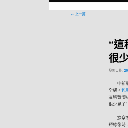
選
單
文
←
上一篇
章
導
覽
“
很少
發佈日期:
20
中新
全網。
包
友稱贊“
很少見了”
據察
短錄像時