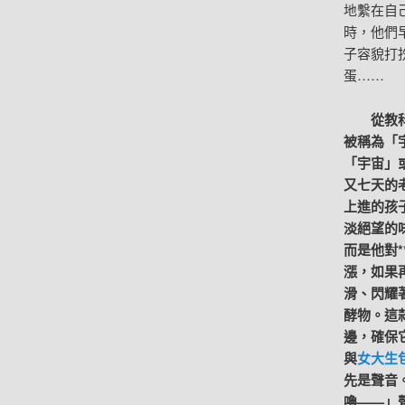
地繫在自
時，他們
子容貌打
蛋……
從教
被稱為「
「宇宙」
又七天的
上進的孩
淡絕望的
而是他對
漲，如果
滑、閃耀
酵物。這
邊，確保
與
女大生
先是聲音
嚕——」