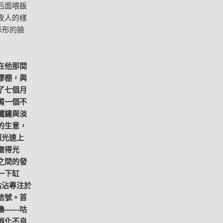
后面喂飯
夜人的樣
彤彤的臉
在他那間
膠棚，與
了七個月
備一個不
鐵鏽與淡
的生意，
超光速上
磨得光
之間的發
一下缸
沾沾專注於
信號。首
嚕——咕
消化不良