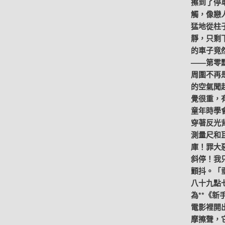
擦到了停
觸，像戀
猛地從柱
靜，只剩
的車子竟
——第零
周圍不再
的空氣聞
覺很重，
童年時學
穿著反光
測量尺和
庫！罪大
斜停！我
顫抖。「
八十九點
為**《
電影裡開
摩擦聲，