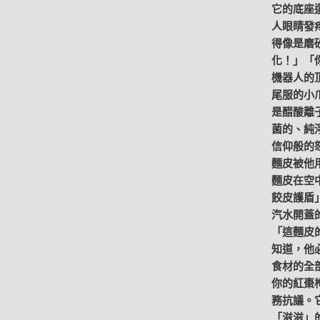
它的底座
人眼睛發
得像是磨
化！」「
機器人的
尾服的小
是醋酸離
菌的、純
信仰般的
麵皮被他
麵皮在空
餃皮護盾
汽水開蓋
「這麵皮
知道，他
食材的全
你的紅棗
務抗議。
「滋滋」