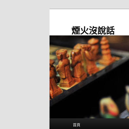
跳
至
主
煙火沒說話
要
內
容
主
首頁
要