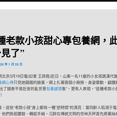
這種老款小孩甜心專包養網，
見了”
26 年 1 月 28 日
網北京3月19日電(記者 王詩堯)近日，山東一名11歲的小女孩跳漢代
養網心得
只見她圓圓的臉蛋，頭上扎著兩個小揪揪，身姿靈動、翩躚
跳出了國泰平易近安的亂世景
包養感情
象”，更有人表現，“這種老款小
！
看，這些“老款小孩”身上都有一種“逆時間”的清亮：當同齡人陷溺于
，他們掛起腰鼓、轉起手絹，沉醉在傳統文明的世林天秤首先將蕾絲