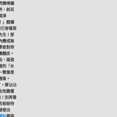
閃爍得讓
弄，刺耳
須淨
！」醋罐
用它穿著燕
先生！那
內變成無
學家對待
團麵皮。
出，兩張
載的「水
一聲像是
麵香。
了。廖沾沾
出他搬運
跑！別再管
吉娃娃特
器發出
網站
著蒜