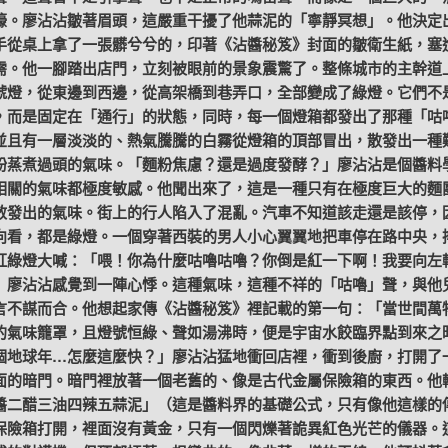
嚎。廖沾沾皺著眉頭，這嚴重干擾了他蒜泥的「寧靜冥想」。他決定
手從桌上拿了一張髒兮兮的，印著《沾醬秘笈》封面的皺衛生紙，塞
需。他一腳踏出店門，立刻被眼前的景象震驚了。整條城市的主幹道
號燈，從東邊到西邊，從高架橋到巷弄口，全部變成了綠燈。它們不
，而是固定在「通行」的狀態，同時，每一個燈箱都發出了那種「咕
並且有一層淡淡的、熱氣騰騰的白霧從燈箱的頂部冒出，散發出一種
粉蒸煮過頭的氣味。「麵粉焦慮？還是過度發酵？」廖沾沾是個醬料
相關的氣味都極度敏感。他聞出來了，這是一種只有在極度巨大的麵
散發出的氣味。街上的行人陷入了混亂。汽車不知道該走還是該停，
向看，都是綠燈。一個穿著西裝的男人小心翼翼地把車停在路中央，
紅綠燈大喊：「喂！你為什麼咕嚕咕嚕？你倒是紅一下啊！我要向左
」廖沾沾感覺到一陣心悸。這種氣味，這種不祥的「咕嚕」聲，與他
言不謀而合。他想起家傳《沾醬秘笈》裡記載的第一句：「當世間萬
的氣味籠罩，且燈號恒綠、聲如湯沸時，便是宇宙水餃臨界點到來之
個地球年…怎麼這麼快？」廖沾沾猛地衝回店裡，衝到後廚，打開了
面的暗門。暗門裡放著一個老舊的、像是古代金屬保險箱的東西。他
醬二醋三油四辣五蒜泥」（這是醬料界的基礎公式，只有像他這樣的
保險箱打開，裡面沒有黃金，只有一個閃爍著詭異紅色光芒的儀器。