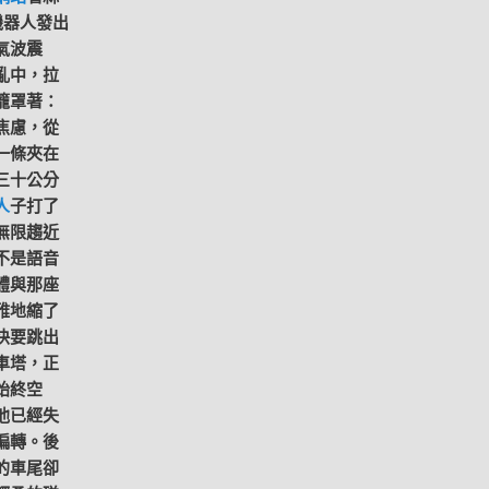
機器人發出
氣波震
亂中，拉
籠罩著：
焦慮，從
一條夾在
三十公分
人
子打了
無限趨近
不是語音
體與那座
雅地縮了
快要跳出
車塔，正
始終空
他已經失
偏轉。後
的車尾卻