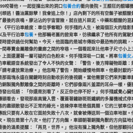
999咬著他，一起從撞出來的洞口
包養合約
衝向後院。王醋狂的醋罐
別想逃！醬油黨餘孽！我會追上你！」店內剩下的所有空盤子被醋酸
了最後的哀鳴。廖沾沾的宇宙冒險，就在這片蒜泥、中藥和醋酸的混
。《平行泊車維度：車位爭奪戰》何手殘的人生，被兩個巨大的陰影
以及平行泊車
包養
。他那輛老舊的掀背車，彷彿繼承了他所有的駕駛
要時提供過任何幫助。今天，他面臨的是城市傳說中最恐怖的挑戰，
一間專賣金屬雕像的畫廊之間的窄巷。一個看起來比他車子尺寸小上
，上面還灑著一層可疑的白色粉末。何手殘深吸一口氣。將車
包養女
的車載語音系統發出了令人不快的女聲：「警告，後方障礙物距離：
「請考慮放棄治療。」他忽略了警告，開始緩慢地倒車。他最討厭的
是那兩塊永遠在關鍵時刻自動收折的後視鏡。當他需要它們來判斷車
的銅製獨角獸雕像之間的距離時，它們卻像兩片羞澀的耳朵一樣，優
時發出低語：「你還是別看了，反正你也停不好。」何手殘感覺心臟
轉頭看去，發現那座高聳入雲、覆蓋著鏽跡斑斑鐵網的多層機械式停
巷的盡頭散發出不正常的綠光。這棟停車塔是個異類，它的三號車位
傳說只要有人敢在它面前失敗十八次，就會被傳送到一個泊車地獄。
次。現在是第十八次。他打了方向盤，車頭朝著銅獨角獸的方向猛地
最後的溫柔提醒：「再見，世界。」他沒有撞上獨角獸，但他那顫抖