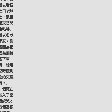
出去看個
進口袋以
上，數百
是交替閃
嚕咕嚕」
難以名狀
學家，對
團因為壓
因為無論
搖下車
轉！綠燈
兒時聽到
物的交通
時。」
一個藏在
輸入了密
傳統派才
這儀器很