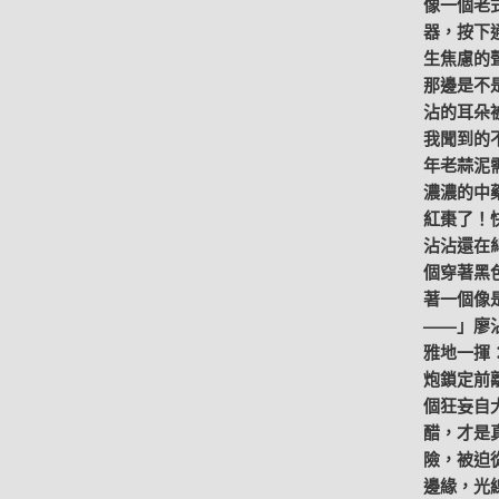
像一個老
器，按下
生焦慮的
那邊是不
沾的耳朵
我聞到的
年老蒜泥
濃濃的中
紅棗了！
沾沾還在
個穿著黑
著一個像
——」廖
雅地一揮
炮鎖定前
個狂妄自
醋，才是
險，被迫
邊緣，光