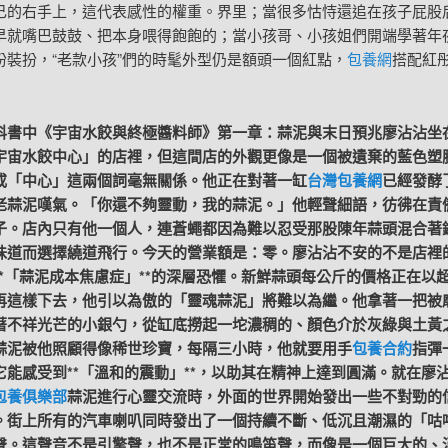
己的右手上，這代表感性的權重。界里；當很多怙恃還追在孩子屁股
早就嘴巴鼓鼓、把本身喂得飽飽的；當小孩哥、小孩姐們開端學著年
扮裝扮，“老款小孩”們的時髦外型仍是額頭一個紅點，
包養網
搭配紅
科書中《宇宙水餃與終極醬料師》第一章：蒜泥與末日預兆廖沾沾坐
宇宙水餃中心」的店裡，但這間店的外觀更像是一個被遺棄的藍色塑
或「中心」這兩個詞毫無關係。他正在對著一缸
台灣包養網
已經發酵
老蒜泥嘆氣。「你還不夠靈動，我的蒜泥。」他輕聲細語，彷彿在責
子。店內只有他一個人，連蒼蠅都因為難以忍受那股陳年蒜頭混合著
味道而選擇繞道飛行。今天的營業額是：零。廖沾沾不安的不是店裡
**「蒜泥成本焦慮症」**的深層恐懼。新鮮蒜頭每公斤的價格正在以
再這樣下去，他引以為傲的「靈魂蒜泥」將難以為繼。他拿著一把被
著不祥光芒的小銀勺，從缸底撈起一坨濃稠的、顏色介於灰綠與土黃
蒜泥被他照顧得像稀世珍寶，每隔三小時，他就要用手
包養合約
指彈
它能感受到**「溫和的震動」**，以助其在精神上達到圓滿。就在廖
包養俱樂部
蒜泥進行心靈交流時，外面的世界開始發出一些不對勁的
。街上所有的汽車喇叭同時發出了一個持續不斷、低沉且潮濕的「咕
聲。這聲音不是引擎聲，也不是正常的鳴笛聲，而像是一個巨大的、