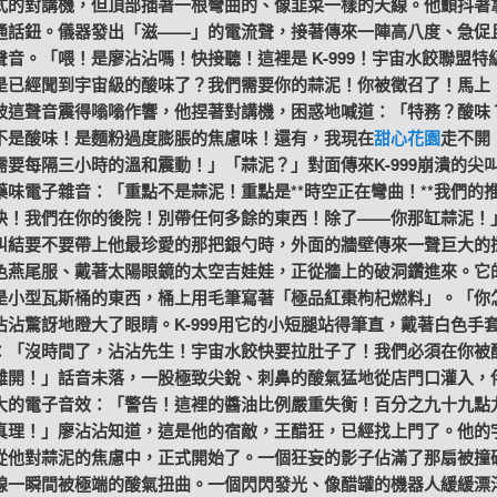
式的對講機，但頂部插著一根彎曲的、像韭菜一樣的天線。他顫抖著
通話鈕。儀器發出「滋——」的電流聲，接著傳來一陣高八度、急促
聲音。「喂！是廖沾沾嗎！快接聽！這裡是 K-999！宇宙水餃聯盟特
是已經聞到宇宙級的酸味了？我們需要你的蒜泥！你被徵召了！馬上
被這聲音震得嗡嗡作響，他捏著對講機，困惑地喊道：「特務？酸味
不是酸味！是麵粉過度膨脹的焦慮味！還有，我現在
甜心花園
走不開
需要每隔三小時的溫和震動！」「蒜泥？」對面傳來K-999崩潰的尖
藥味電子雜音：「重點不是蒜泥！重點是**時空正在彎曲！**我們的
快！我們在你的後院！別帶任何多餘的東西！除了——你那缸蒜泥！
糾結要不要帶上他最珍愛的那把銀勺時，外面的牆壁傳來一聲巨大的
色燕尾服、戴著太陽眼鏡的太空吉娃娃，正從牆上的破洞鑽進來。它
是小型瓦斯桶的東西，桶上用毛筆寫著「極品紅棗枸杞燃料」。「你
沾沾驚訝地瞪大了眼睛。K-999用它的小短腿站得筆直，戴著白色手
：「沒時間了，沾沾先生！宇宙水餃快要拉肚子了！我們必須在你被
離開！」話音未落，一股極致尖銳、刺鼻的酸氣猛地從店門口灌入，
大的電子音效：「警告！這裡的醬油比例嚴重失衡！百分之九十九點
真理！」廖沾沾知道，這是他的宿敵，王醋狂，已經找上門了。他的
從他對蒜泥的焦慮中，正式開始了。一個狂妄的影子佔滿了那扇被撞
線一瞬間被極端的酸氣扭曲。一個閃閃發光、像醋罐的機器人緩緩漂