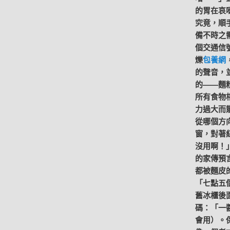
的胃在哀
究竟，順
備不時之
個交通信
爍
包養網
的聲音，
的——麵
所有食物
力過大而
從哪個方
窗，對著
沒用啊！
的家傳預
都被麵皮
「七點五
舊冰櫃後
碼：「一
會用）。