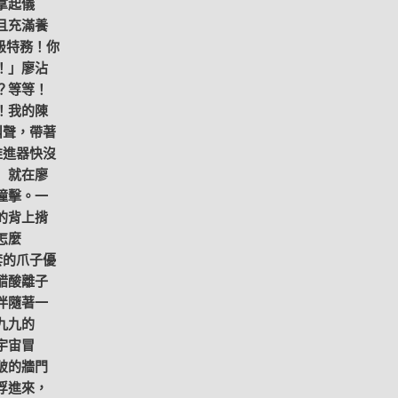
拿起儀
且充滿養
級特務！你
！」廖沾
？等等！
！我的陳
叫聲，帶著
推進器快沒
」就在廖
撞擊。一
的背上揹
怎麼
套的爪子優
醋酸離子
伴隨著一
九九的
宇宙冒
破的牆門
浮進來，