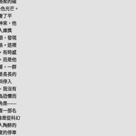
輕柔的碰
綠色光芒。
復了平
神來，他
入庫獎
頭，發現
格。這裡
，有時感
，而是他
著，一群
是長長的
斜停入
、我沒有
為恐懼而
角是——
看一部名
像是從科幻
人陶醉的
度的停車