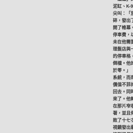
泥缸、K-
尖叫：「
碎，發出
開了帷幕
停車費，
未在他需
理髮店與
的停車格
倒檔。他
於零。」
系統，而
價值不菲
回去。同
來了。他
在那片窄
著，並且
敗了十七
視鏡發出