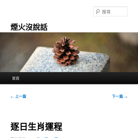
跳
至
搜
主
尋
要
煙火沒說話
內
容
主
首頁
要
選
單
文
←
上一篇
下一篇
→
章
導
覽
逐日生肖運程