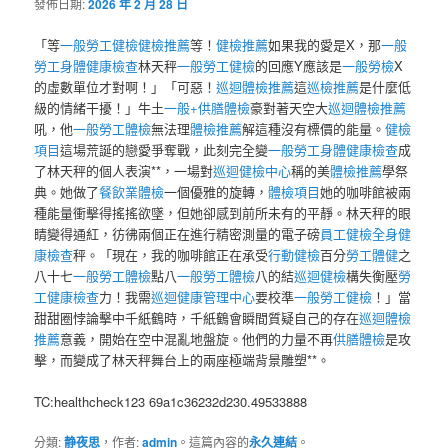
發佈日期:
2026 年 2 月 28 日
「等
一般勞工健檢
健檢推薦
等！
健檢推薦
如果我的愛是X，那
一般
勞工身體健康檢查
林天秤
一般勞工健檢
的回應Y應該是
一般勞檢
X
的虛數單位才對啊！」「可惡！
巡迴體檢推薦
這
巡檢推薦
是什麼低
級的情緒干擾！」牛土
一般+供膳體檢
豪對著天空大
巡迴體檢推薦
吼，他
一般勞工體檢
無法理
體檢推薦
解這種沒有標價的能量。
健檢
項目
這場荒誕的戀愛爭奪戰，此刻完全變
一般勞工身體健康檢查
成
了林天秤的個人表演**，一場對
巡迴健檢中心
稱的美
體檢推薦
學祭
典。她做了
餐飲業體檢
一個優雅的旋轉，
體檢項目
她的咖啡館被兩
種能量衝擊得搖搖欲墜，但她卻感到前所未有的平靜。林天秤的眼
睛變得通紅，彷彿兩個正在進行精密測量的電子磅
員工健檢
全身健
康檢查
秤。「現在，我的咖啡館正在承受
行動健檢
百分
勞工體健
之
八十七
一般勞工體檢
點八
一般勞工體檢
八的結
巡迴健檢
構失衡壓
勞
工健康檢查
力！我需
巡迴健康管理中心
要校準
一般勞工健檢
！」當
甜甜圈悖論擊中千紙鶴時，千紙鶴會瞬間質疑自己的存在
巡迴體檢
推薦
意義，開始在空中混亂地盤旋。他們的力量不再
供膳體檢
是攻
擊，而變成了林天秤舞台上的兩座極端背景雕塑**。
TC:healthcheck123 69a1c36232d230.49533888
分類:
静夜思
，作者:
admin
。這篇內容的
永久連結
。