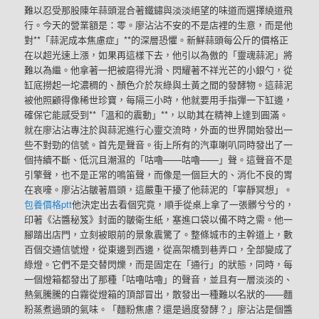
難以忍受那股陳年蒜頭混合著鐵鏽與淡淡絕望的味道而選擇繞道飛
行。今天的營業額是：零。廖沾沾不安的不是店裡的生意，而是他
對**「蒜泥成本焦慮症」**的深層恐懼。新鮮蒜頭每公斤的價格正
在以超光速上漲，如果再這樣下去，他引以為傲的「靈魂蒜泥」將
難以為繼。他拿著一把被磨得光滑、閃耀著不祥光芒的小銀勺，從
缸底撈起一坨濃稠的、顏色介於灰綠與土黃之間的發酵物。這蒜泥
被他照顧得像稀世珍寶，每隔三小時，他就要用手指彈一下缸邊，
確保它能感受到**「溫和的震動」**，以助其在精神上達到圓滿。
就在廖沾沾專注於與蒜泥進行心靈交流時，外面的世界開始發出一
些不對勁的信號。首先是聲音。街上所有的汽車喇叭同時發出了一
個持續不斷、低沉且潮濕的「咕嚕——咕嚕——」聲。這聲音不是
引擎聲，也不是正常的鳴笛聲，而像是一個巨大的、消化不良的胃
在哀嚎。廖沾沾皺著眉頭，這嚴重干擾了他蒜泥的「寧靜冥想」。
包養價格ptt
他決定出去看個究竟，順手從桌上拿了一張髒兮兮的，
印著《沾醬秘笈》封面的皺衛生紙，塞進口袋以備不時之需。他一
腳踏出店門，立刻被眼前的景象震驚了。整條城市的主幹道上，數
百個交通信號燈，從東邊到西邊，從高架橋到巷弄口，全部變成了
綠燈。它們不是交替閃爍，而是固定在「通行」的狀態，同時，每
一個燈箱都發出了那種「咕嚕咕嚕」的聲音，並且有一層淡淡的、
熱氣騰騰的白霧從燈箱的頂部冒出，散發出一種難以名狀的——麵
粉蒸煮過頭的氣味。「麵粉焦慮？還是過度發酵？」廖沾沾是個醬