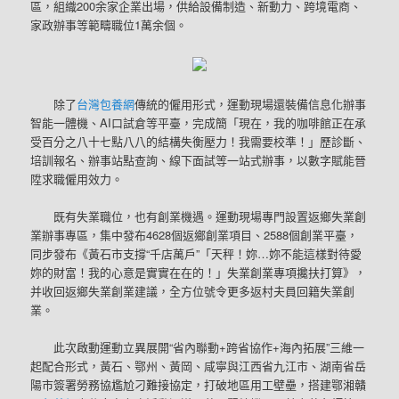
區，組織200余家企業出場，供給設備制造、新動力、跨境電商、
家政辦事等範疇職位1萬余個。
除了
台灣包養網
傳統的僱用形式，運動現場還裝備信息化辦事
智能一體機、AI口試倉等平臺，完成簡「現在，我的咖啡館正在承
受百分之八十七點八八的結構失衡壓力！我需要校準！」歷診斷、
培訓報名、辦事站點查詢、線下面試等一站式辦事，以數字賦能晉
陞求職僱用效力。
既有失業職位，也有創業機遇。運動現場專門設置返鄉失業創
業辦事專區，集中發布4628個返鄉創業項目、2588個創業平臺，
同步發布《黃石市支撐“千店萬戶”「天秤！妳…妳不能這樣對待愛
妳的財富！我的心意是實實在在的！」失業創業專項攙扶打算》，
并收回返鄉失業創業建議，全方位號令更多返村夫員回籍失業創
業。
此次啟動運動立異展開“省內聯動+跨省協作+海內拓展”三維一
起配合形式，黃石、鄂州、黃岡、咸寧與江西省九江市、湖南省岳
陽市簽署勞務協尷尬刁難接協定，打破地區用工壁壘，搭建鄂湘贛