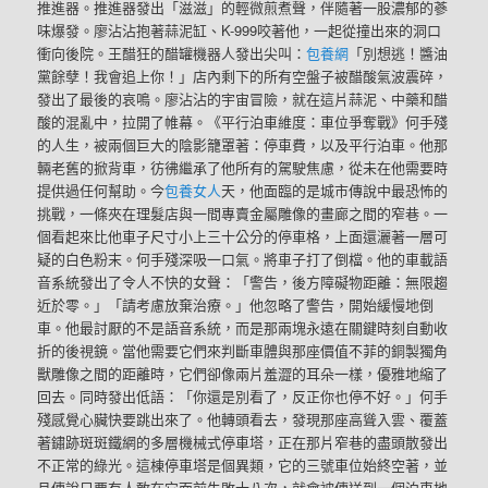
推進器。推進器發出「滋滋」的輕微煎煮聲，伴隨著一股濃郁的蔘
味爆發。廖沾沾抱著蒜泥缸、K-999咬著他，一起從撞出來的洞口
衝向後院。王醋狂的醋罐機器人發出尖叫：
包養網
「別想逃！醬油
黨餘孽！我會追上你！」店內剩下的所有空盤子被醋酸氣波震碎，
發出了最後的哀鳴。廖沾沾的宇宙冒險，就在這片蒜泥、中藥和醋
酸的混亂中，拉開了帷幕。《平行泊車維度：車位爭奪戰》何手殘
的人生，被兩個巨大的陰影籠罩著：停車費，以及平行泊車。他那
輛老舊的掀背車，彷彿繼承了他所有的駕駛焦慮，從未在他需要時
提供過任何幫助。今
包養女人
天，他面臨的是城市傳說中最恐怖的
挑戰，一條夾在理髮店與一間專賣金屬雕像的畫廊之間的窄巷。一
個看起來比他車子尺寸小上三十公分的停車格，上面還灑著一層可
疑的白色粉末。何手殘深吸一口氣。將車子打了倒檔。他的車載語
音系統發出了令人不快的女聲：「警告，後方障礙物距離：無限趨
近於零。」「請考慮放棄治療。」他忽略了警告，開始緩慢地倒
車。他最討厭的不是語音系統，而是那兩塊永遠在關鍵時刻自動收
折的後視鏡。當他需要它們來判斷車體與那座價值不菲的銅製獨角
獸雕像之間的距離時，它們卻像兩片羞澀的耳朵一樣，優雅地縮了
回去。同時發出低語：「你還是別看了，反正你也停不好。」何手
殘感覺心臟快要跳出來了。他轉頭看去，發現那座高聳入雲、覆蓋
著鏽跡斑斑鐵網的多層機械式停車塔，正在那片窄巷的盡頭散發出
不正常的綠光。這棟停車塔是個異類，它的三號車位始終空著，並
且傳說只要有人敢在它面前失敗十八次，就會被傳送到一個泊車地