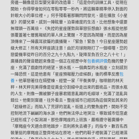
旁邊一輛像是巨型嬰兒車的改造車：「這是你的訓練工具，從現在
開始，你得學會如何在零點零零一秒內，將這輛車精準停入對面的
針眼大小的車位裡。」何手殘看著那輛閃閃發光、還在播放《小星
星》的嬰兒車，感到一陣眩暈。泊車維度的生活，比他想象中還要
無理頭一百萬倍。《失控的星座運勢與單戀狂想曲》張水瓶從他那
張覆蓋著七層舊報紙的單人床上驚醒，不是因為鬧鐘，而是因為屋
頂傳來了一陣震耳欲聾的廣播聲。「緊急！緊急！今日星座運勢超
級大修正！所有天秤座請注意！由於月球剛剛打了一個噴嚏，您的
戀愛機率從昨日的百分之九十九點九，陡降至負百分之八十七！」
廣播員的聲音聽起來像是一個正在經歷中年
包養網評價
危機的雙子
座，充滿了戲劇性的絕望。張水瓶，一個典型的水瓶座，立刻感到
一陣恐慌，這是他患有「星座預報壓力症候群」後的標準反應
包
養
。他單戀著住在隔壁棟、經營一家「平衡美學」咖啡館的林天
秤。林天秤完美得像是從黃金分割線中走出來的藝術品。而張水瓶
的人生，則像一團被獅子座暴君隨意亂踢的毛線球，充滿了混亂與
錯位。他衝到窗邊，往外看去。整座城市已經因為這個突如其來的
「超級修正」而陷入了荒謬的混亂。街道上的雙魚座們，開始不受
控制地流下鹹鹹的海水淚，他們無法停止地哭泣，導致城市低窪處
已經形成了小型潟湖。那些摩羯座的上班族，嚴格遵守著廣播中
「摩羯座今天適合原地踏步，否則將失去襪子」的指令。數百名西
裝筆挺的摩羯座正整齊地站在原地，他們的鞋子裡裝滿了已經潮濕
的淚水。「負百分之八十七？」張水瓶喃喃自語，感到胃部一陣翻