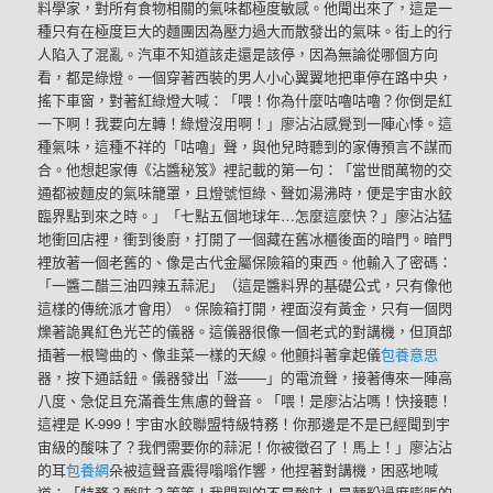
料學家，對所有食物相關的氣味都極度敏感。他聞出來了，這是一
種只有在極度巨大的麵團因為壓力過大而散發出的氣味。街上的行
人陷入了混亂。汽車不知道該走還是該停，因為無論從哪個方向
看，都是綠燈。一個穿著西裝的男人小心翼翼地把車停在路中央，
搖下車窗，對著紅綠燈大喊：「喂！你為什麼咕嚕咕嚕？你倒是紅
一下啊！我要向左轉！綠燈沒用啊！」廖沾沾感覺到一陣心悸。這
種氣味，這種不祥的「咕嚕」聲，與他兒時聽到的家傳預言不謀而
合。他想起家傳《沾醬秘笈》裡記載的第一句：「當世間萬物的交
通都被麵皮的氣味籠罩，且燈號恒綠、聲如湯沸時，便是宇宙水餃
臨界點到來之時。」「七點五個地球年…怎麼這麼快？」廖沾沾猛
地衝回店裡，衝到後廚，打開了一個藏在舊冰櫃後面的暗門。暗門
裡放著一個老舊的、像是古代金屬保險箱的東西。他輸入了密碼：
「一醬二醋三油四辣五蒜泥」（這是醬料界的基礎公式，只有像他
這樣的傳統派才會用）。保險箱打開，裡面沒有黃金，只有一個閃
爍著詭異紅色光芒的儀器。這儀器很像一個老式的對講機，但頂部
插著一根彎曲的、像韭菜一樣的天線。他顫抖著拿起儀
包養意思
器，按下通話鈕。儀器發出「滋——」的電流聲，接著傳來一陣高
八度、急促且充滿養生焦慮的聲音。「喂！是廖沾沾嗎！快接聽！
這裡是 K-999！宇宙水餃聯盟特級特務！你那邊是不是已經聞到宇
宙級的酸味了？我們需要你的蒜泥！你被徵召了！馬上！」廖沾沾
的耳
包養網
朵被這聲音震得嗡嗡作響，他捏著對講機，困惑地喊
道：「特務？酸味？等等！我聞到的不是酸味！是麵粉過度膨脹的