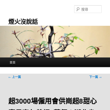
跳
至
搜
主
尋
要
煙火沒說話
內
容
主
首頁
要
選
單
文
←
上一篇
下一篇
→
章
導
覽
超3000場僱用會供崗超8甜心