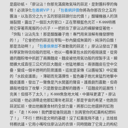
是磨砂紙。「廖沾沾！你那充滿腐敗氣味的蒜泥，是對醬料學的侮
辱！必須淨化
包養網VIP
！」「
包養網評價
你將為你那百分之五的
醬油，以及百分之九十五的邪惡蒜頭付出代價！」醋罐機器人的頂
端裂開，露出了一個巨大的管口，正在聚積藍色光芒。K-999特務
用它穿著燕尾服的小爪子，一把抓住了廖沾沾的褲腳催促著他。
「快點！沾沾先生！那是醋酸離子炮！專門用來溶解有機發酵物
的！」「它會把你的蒜泥在零點一秒內變成無菌的、純淨的白醋！
那是浩劫啊！」「
包養俱樂部
不准動我的蒜泥！」廖沾沾發出了醬
料學家對待信仰般的怒吼。他以一種專業包水餃的極限速度，從旁
邊的麵粉堆中抓起了兩團麵皮。麵皮被他用氣功般的捏製手法，瞬
間擴大成直徑三公尺的巨大麵皮。他猛地擲出，兩張麵皮在空中交
疊，變成一個半透明的防禦護盾。這就是家傳《沾醬秘笈》中記載
的「水餃皮護盾」，薄韌而充滿彈性。藍色離子炮光束猛烈地擊中
麵皮護盾，發出了一聲像是汽水開蓋的聲音。護盾劇烈震動，但奇
蹟般地擋住了攻擊，只是散發出濃郁的麵香。「這麵皮的延展性！
完美！但撐不了太久！」K-999焦急地大喊，中藥味更濃了。廖沾
沾知道，他必須帶走他那缸陳年老蒜泥，那是宇宙的希望。他跑到
蒜泥缸前，使出他搬運食材的全部力量，將那口比他還胖的缸抱
起。「走！K-999！我們要從後院逃跑！別再管你的紅棗枸杞燃料
了！」「不行！燃料是文明的基礎！沒了紅棗我飛不遠！」吉娃娃
特務抗議。它用小嘴咬住廖沾沾的衣領，同時開啟了它背上的枸杞