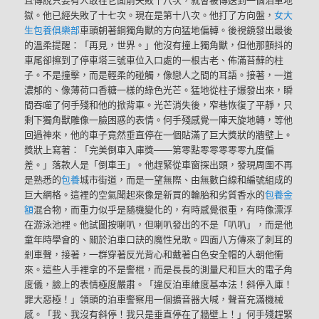
獄。他已經失敗了十七次。現在是第十八次。他打了方向盤，
女大
生包養俱樂部
車頭朝著銅獨角獸的方向猛地偏轉。後視鏡發出最後
的溫柔提醒：「再見，世界。」他沒有撞上獨角獸，但他那顫抖的
車尾卻擦到了停車塔三號車位入口處的一根古老、佈滿苔蘚的柱
子。不是撞擊，而是輕柔的碰觸，像戀人之間的耳語。接著，一道
濃郁的、像薄荷口香糖一樣的綠色光芒。猛地從柱子爆發出來，瞬
間吞噬了何手殘和他的掀背車。光芒消失後，窄巷恢復了平靜，只
剩下獨角獸雕像一臉困惑的表情。何手殘感覺一陣天旋地轉，等他
回過神來，他的車子竟然垂直停在一個貼滿了巨大獎狀的牆壁上。
獎狀上寫著：「完美倒車入庫獎——第零點零零零零零九度偏
差。」落款人是「倒車王」。他趕緊從車窗探出頭，發現周圍不再
是熟悉的
包養
城市街道，而是一望無際、由無數白線和編號組成的
巨大網格。這裡的空氣聞起來像是新買的輪胎和劣質香水的
包養金
額
混合物，而重力似乎是隨機變化的，有時感覺很重，有時像漂浮
在游泳池裡。他試圖按喇叭，但喇叭發出的不是「叭叭」，而是他
童年時學會的、關於泊車口訣的魔性兒歌。四面八方傳來了刺耳的
剎車聲，接著，一群穿著反光背心和戴著白色安全帽的人朝他衝
來。這些人手裡拿的不是警棍，而是長長的測量尺和巨大的電子角
度儀，臉上的表情極度嚴肅。「違反泊車維度基本法！斜停入庫！
罪大惡極！」領頭的泊車警察用一個擴音器大喊，聲音充滿機械
感。「我、我沒有斜停！我只是垂直停在了牆壁上！」何手殘趕緊