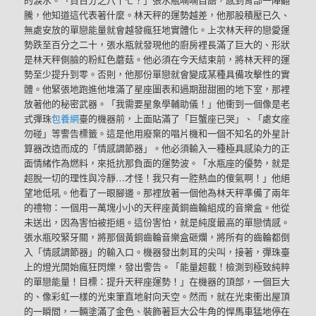
騰，他知道這代表著什麼。林天秤的運勢越差，他那股積壓已久、
無處安放的單戀能量就會越發瘋狂地實體化。上次林天秤的戀愛運
勢跌至百分之二十，張水瓶就發現他的廚房裡長滿了巨大的、形狀
是林天秤側臉的粉紅色蘑菇。他必須在今天結束前，將林天秤的運
勢至少提升到零。否則，他那份單戀就會變成某種具備攻擊性的實
體。他緊張地跑進他堆滿了星座圖表和過期甜甜圈的地下室，那裡
放著他的秘密武器。「我需要星象學輔助儀！」他衝到一個像是老
式彈珠
包養網
臺的機器前，上面貼滿了「巨蟹座已哭」、「處女座
勿碰」等警告標籤。這是他用廢棄的唱片機和一個不知名的外星計
算器改造而成的「情感調節器」。他必須輸入一種極具感染力的正
面情緒作為燃料，來抵抗那負面的運勢波。「水瓶座的優勢，就是
超脫一切的理性與冷靜…才怪！我只有一腔熱血的傻氣啊！」他絕
望地低吼。他看了一眼腳邊。那裡放著一個他為林天秤準備了兩年
的禮物：一個用一萬塊小小的天秤座黃銅齒輪組成的音樂盒。他從
未送出，因為害怕被拒絕。這份害怕，就是純度最高的單戀情感。
張水瓶咬緊牙關，將那個黃銅齒輪音樂盒砸爛，將所有的齒輪都倒
入「情感調節器」的輸入口。機器發出刺耳的尖叫，接著，彈珠臺
上的燈光開始瘋狂閃爍，發出警告。「能量超載！檢測到極致純粹
的單戀能量！目標：提升天秤座運勢！」在機器的頂部，一個巨大
的、像彩虹一樣的光束筆直地射向天空。然而，就在光束衝出屋頂
的一瞬間，一輛塗滿了金色、裝飾著巨大公牛角的悍馬車猛地停在