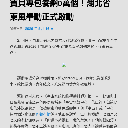
寶貝專包養網0萬個！湖北省
東風舉動正式啟動
發佈日期:
2026 年 2 月 16 日
2月4日，由湖北省人力資本和社會保證廳、黃石市當局配合主
辦的湖北省2026年“抓創業促失業”東風舉動啟動運動，在黃石舉
辦。
運動現場分為求職僱用、勞務brand展現、返鄉失業創業辦
事、政策徵詢、青年結交、應急辦事等六年夜區域。
緊扣返村夫員、《宇宙水餃與終極醬料師》第一章：蒜泥與末
日預兆廖沾沾坐在他那間被稱為「宇宙水餃中心」的店裡，但這間
店的外觀更像是一個被遺棄的藍色塑膠棚，與「宇宙」或「中心」
這兩個詞毫無關
包養行情
係。他正在對著一缸已經發酵了七個月又
七天的老蒜泥嘆氣。「你還不夠靈動，我的蒜泥。」他輕聲細語，
彷彿在責備一個不上進的孩子。店內只有他一個人，連蒼蠅都因為