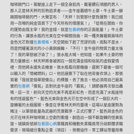
咖啡館門口。駕駛座上走下一個全身肌肉、戴著鑽石項圈的男人，
那人正是林天秤的狂熱追求者——金牛座霸總牛土豪。牛土豪一腳
踢開咖啡館的門，大聲宣布：「天秤！別管那什麼負運勢！我已經
用一百噸的純金箔買下了今天所有的壞運氣！」「從現在開始，你
的運勢由我主宰！我的金錢，就是
包養網
你的正面能量！」牛土豪
的行為，讓張水瓶的光束在空中瞬間扭曲，與一種夾雜著銅臭味的
金色光芒對撞
包養價格
。天空開始下起了荒謬的雨。雨點不是水，
而是閃耀著淚光的小小黃銅齒輪。「不行！金牛座的物質力量太強
了！我的單戀被汙染了！」張水瓶大喊。他知道，如果牛土豪的物
質力量勝出，林天秤將會被困在一個充滿金錢和俗氣的虛假愛情
裡，而他將永遠失去機會。張水瓶看向那機器，還剩下最後一個可
以輸入的「情緒燃料」口。他迅速撕下了貼在他背後衣領上，那張
寫著「我就是個單戀傻瓜」的標籤，丟了進去。他必須用自己最真
實的
包養網
「傻氣」去對抗金牛座的「霸氣」！調節器再次發出轟
鳴，這一次，射向天空的光束不再是彩虹色，而是充滿了水瓶座特
有的怪誕藍色**。藍色光束與金色光芒在空中形成了一個巨大的、
旋轉著的太極圖案，像是在爭奪林天秤的靈魂。這場以星座運勢為
賭注、以單戀能量為武器的荒唐戰爭，正式打響了。藍色與金色的
光芒在林天秤咖啡館上空劇烈衝撞，創造出一個不斷旋轉的怪異氣
旋。城鎮掛號掉
包養甜心網
業職員和機動失業職員等分歧群體求職
需求，現場細分重點企業（項目）、勞務協作、零工驛站等僱用專