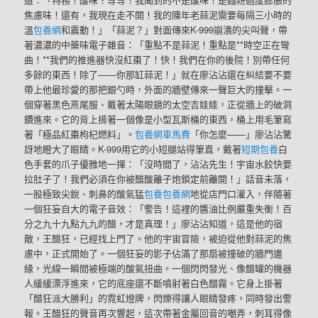
焦慮味！還有，我現在走不開！我的陳年老蒜泥需要每隔三小時的
溫
包養網
和震動！」「蒜泥？」對面傳來K-999崩潰的尖叫聲，帶
著濃濃的中藥味電子雜音：「重點不是蒜泥！重點是**時空正在彎
曲！**我們的推進器快沒紅棗了！快！我們在你的後院！別帶任何
多餘的東西！除了——你那缸蒜泥！」就在廖沾沾還在糾結要不要
帶上他最珍愛的那把銀勺時，外面的牆壁傳來一聲巨大的撞擊。一
個穿著黑色燕尾服、戴著太陽眼鏡的太空吉娃娃，正從牆上的破洞
鑽進來。它的背上揹著一個像是小型瓦斯桶的東西，桶上用毛筆寫
著「極品紅棗枸杞燃料」。
包養網車馬費
「你怎麼——」廖沾沾驚
訝地瞪大了眼睛。K-999用它的小短腿站得筆直，戴著
短期包養
白
色手套的爪子優雅地一揮：「沒時間了，沾沾先生！宇宙水餃快要
拉肚子了！我們必須在你被醋酸離子炮鎖定前離開！」話音未落，
一股極致尖銳、刺鼻的酸氣猛
包養
包養網
地從店門口灌入，伴隨著
一個狂妄自大的電子音效：「警告！這裡的醬油比例嚴重失衡！百
分之九十九點九九的醋，才是真理！」廖沾沾知道，這是他的宿
敵，王醋狂，已經找上門了。他的宇宙冒險，被迫從他對蒜泥的焦
慮中，正式開始了。一個狂妄的影子佔滿了那扇被撞破的牆門邊
緣，光線一瞬間被極端的酸氣扭曲。一個閃閃發光、像醋罐的機器
人緩緩漂浮進來，它的底座還不斷噴射著白色醋霧。它身上掛著
「醋狂派大勝利」的霓虹燈牌，閃爍得讓人眼睛發疼，同時發出警
報。王醋狂的聲音再次響起，這次帶著金屬回音的嘲弄，刺耳得像