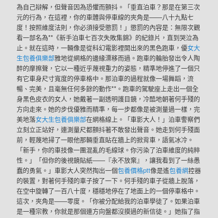
為自己辯解，但聲音因為恐懼而顫抖。「垂直泊車？那是在第三次
元的行為，在這裡，你的車體與停車線的夾角是——八十九點七
度！按照維度法則，你必須接受懲罰！」懲罰的內容是：無限次觀
看一部名為**《新手泊車七百次失敗集錦》的紀錄片，直到哭泣為
止。就在這時，一輛像是從科幻電影裡開出來的黑色跑車，優
女大
生包養俱樂部
雅地從網格的邊緣漂移而過。跑車的輪胎發出令人陶
醉的摩擦聲，它以一種近乎蔑視重力的姿態，精準地停進了一個只
有它車身尺寸寬度的停車格中。那泊車的過程就像一場舞蹈，流
暢、完美，且毫無任何多餘的動作**。跑車的駕駛座上走出一個全
身黑色皮衣的女人，她戴著一副透明護目鏡，冷酷地朝著何手殘的
方向走來。她的步伐優雅而精準，每一步都像是被測量過一樣，完
美地落
女大生包養俱樂部
在網格線上。「車影大人！」泊車警察們
立刻立正站好，連測量尺都顫抖著不敢發出聲音。她走到何手殘面
前，輕蔑地掃了一眼他那輛垂直貼在牆上的掀背車，語氣冰冷。
「新手，你的車技像一團混亂的毛線球。你污染了泊車維度的純粹
性。」「但你的後視鏡貼紙——『永不放棄』，讓我看到了一絲愚
蠢的勇氣。」車影大人突然掏出一個
包養價格ptt
像是遙
包養網
控器
的裝置，對著何手殘的車子按了一下。何手殘的車子從牆上脫落，
在空中旋轉了一百八十度，穩穩地停在了地面上的一個停車格中。
這次，夾角是——零度。「你被分配給我的泊車學徒了。如果泊車
是一種宗教，你就是那個連方向盤都沒摸過的新信徒。」她指了指