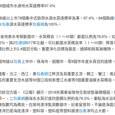
8個城市水源地水質達標率97.4％
，地級以上市78個集中式飲用水源水質達標率為事。97.4％，84個縣級
水
包養
源水質達標率
包養網
為100％。
8個省地表水考察斷面中，水質精良（Ⅰ～Ⅲ類）斷面比例為78.6％，
.5％。與2
包養網
017年比擬，可比斷面水質精良率（Ⅰ～Ⅲ類）降落1
類比例上升2.4個百分點，重要淨化目標為氨氮、總磷和耗氧無機物。
個地級以
包養
上市中，珠海市、韶關市、等8個市年度水質目的達標
域看，北江、西江、東
包養網
江畔流及其重要主流、韓江、鑒江、南
區的重要支流水道等93個江段和新豐江水庫等5個重要湖庫水質精良
的狀況方面，《公報》顯示，2018年廣東省陸地生態狀態基礎穩固。
第一、二
包養網
類海水水質尺度的面積比例約為79.3％。重點海水浴
康指數均為精良。在陸地渣滓監測數據中，記者留意到，不論是海面
渣滓仍是海底渣滓，塑料袋、塑料瓶等塑料類渣
包養
滓均占大都。