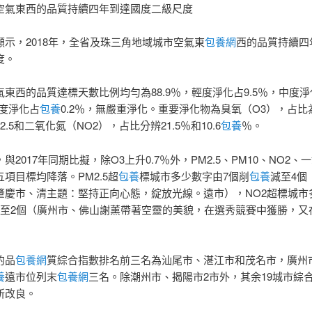
空氣東西的品質持續四年到達國度二級尺度
顯示，2018年，全省及珠三角地域城市空氣東
包養網
西的品質持續四
度。
東西的品質達標天數比例均勻為88.9％，輕度淨化占9.5％，中度淨
重度淨化占
包養
0.2％，無嚴重淨化。重要淨化物為臭氧（O3），占比為
2.5和二氧化氮（NO2），占比分辨21.5％和10.6
包養
％。
與2017年同期比擬，除O3上升0.7％外，PM2.5、PM10、NO2、
項目標均降落。PM2.5超
包養
標城市多少數字由7個削
包養
減至4個
肇慶市、清主題：堅持正向心態，綻放光線。遠市），NO2超標城市
減至2個（廣州市、佛山謝薰帶著空靈的美貌，在選秀競賽中獲勝，又
的品
包養網
質綜合指數排名前三名為汕尾市、湛江市和茂名市，廣州
養
遠市位列末
包養網
三名。除潮州市、揭陽市2市外，其余19城市綜
所改良。