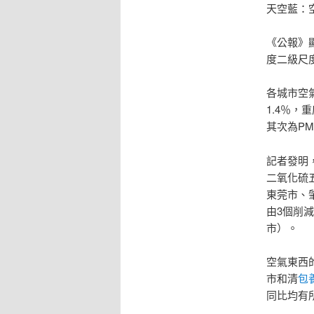
天空藍：
《公報》
度二級尺
各城市空氣
1.4％，
其次為PM
記者發明，
二氧化硫五
東莞市、
由3個削
市）。
空氣東西
市和清
包
同比均有