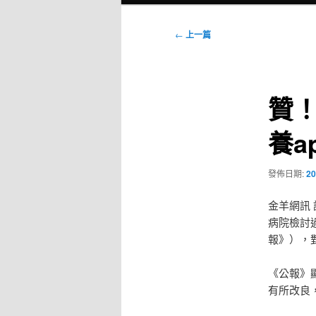
選
單
文
←
上一篇
章
導
覽
贊
養a
發佈日期:
20
金羊網訊
病院檢討過
報》），對
《公報》
有所改良