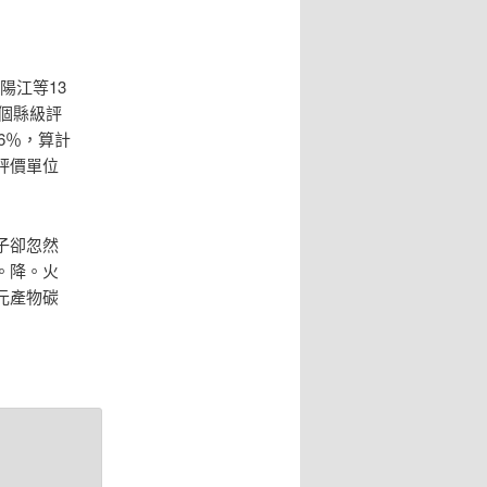
陽江等13
5個縣級評
.6％，算計
評價單位
子卻忽然
。降。火
元產物碳