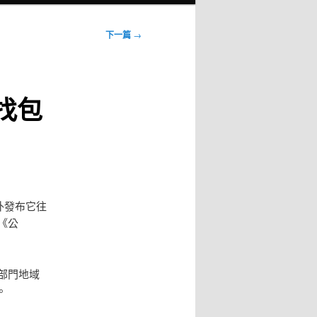
下一篇
→
找包
外發布它往
《公
部門地域
。