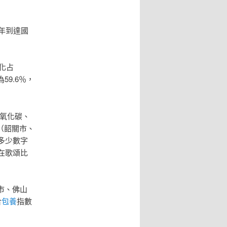
年到達國
化占
59.6％，
一氧化碳、
（韶關市、
多少數字
在歌頌比
市、佛山
合
包養
指數