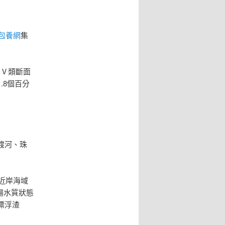
包養網
集
劣Ⅴ類斷面
.8個百分
。
渡河、珠
。
近岸海域
場水質狀態
漂浮渣