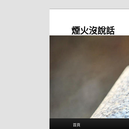
跳
至
主
煙火沒說話
要
內
容
主
首頁
要