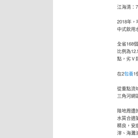
江海清：7
2018年
中式飲用
全省16
比例為12
點，劣Ⅴ
在2
包養
1
從重點流
三角河網
陸地周遭
水質合適
精良，安
滓、海灘