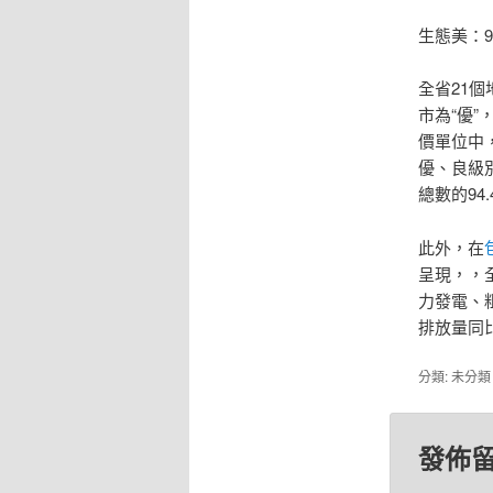
生態美：9
全省21
市為“優”
價單位中，
優、良級
總數的94
此外，在
呈現，，
力發電、
排放量同
分類: 未分
發佈