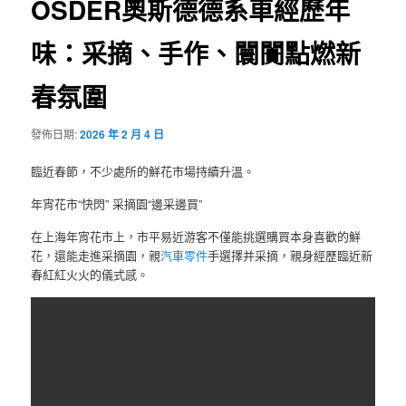
OSDER奧斯德德系車經歷年
味：采摘、手作、闤闠點燃新
春氛圍
發佈日期:
2026 年 2 月 4 日
臨近春節，不少處所的鮮花市場持續升溫。
年宵花市“快閃” 采摘園“邊采邊買”
在上海年宵花市上，市平易近游客不僅能挑選購買本身喜歡的鮮
花，還能走進采摘園，親
汽車零件
手選擇并采摘，親身經歷臨近新
春紅紅火火的儀式感。