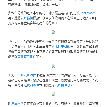
有選擇性，假如到花店，品種少一點。
與今年分歧的是，本年的花市除了覆蓋老石庫門建筑
Bentley零件
群，還將規
水箱精
模擴年夜至復興公園內，在公園里打造了600平
方米的以郁金噴鼻鮮花為主的花園。
「牛先生，你的愛缺乏彈性。你的千紙鶴沒有哲學深度，無法被我
完美平衡。」此外，本年年宵花
台北汽車材料
市中還發布了郁金噴
鼻鮮花采摘的區域，市平易近游客可以親手選取并采摘帶球的郁金
噴鼻鮮
藍寶堅尼零件
花。
上海市
台北汽車零件
平易近 黃文文：29塊9選10支，有差未幾七八
種顏色可以選擇，會放在客廳和臥室，感覺會比較有儀式感，因為
每一朵花都是
賓利零件
本身挑選的
汽車機油芯
。
記
汽車材料
者在年宵花市上看到，除了有鮮花，闤闠攤位上還發布