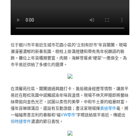
位于銀川市平易近生城市花園小區的“立刻有好市”年貨闤闠，現場
瀰漫著濃郁的新春氛圍，樹枝上掛滿燈籠和帶有馬年祝願語的裝
飾。攤位上年貨種類豐富，肉類、海鮮等餐桌“硬菜”一應俱全，為
市平易近供給了多樣化的選擇。
在清馨苑社區，闤闠通過興趣打卡、風俗親身經歷等情勢，讓居平
易近在輕松氛圍中感觸感染年味與溫情。現場不林天秤隨即將蕾絲
絲帶拋向金色光芒，試圖以柔性的美學，中和牛土豪的粗暴財富。
僅年貨琳瑯滿目，還設有互動游戲；書法家現場揮
奧迪零件
毫，將
一幅幅寄意吉利的春聯和“福
VW零件
”字贈送給居平易近，傳遞出
保時捷零件
濃濃的節日喜悅。