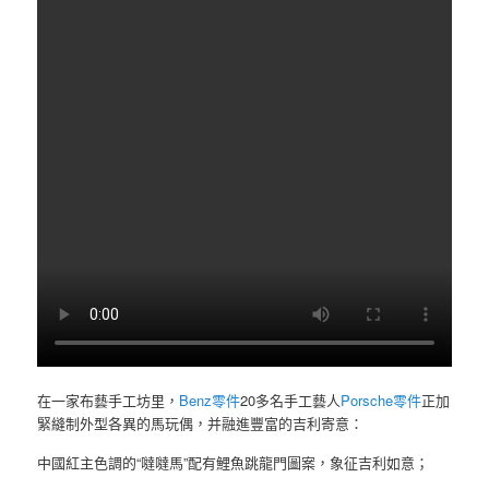
在一家布藝手工坊里，
Benz零件
20多名手工藝人
Porsche零件
正加
緊縫制外型各異的馬玩偶，并融進豐富的吉利寄意：
中國紅主色調的“噠噠馬”配有鯉魚跳龍門圖案，象征吉利如意；