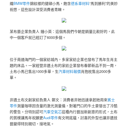
織
BMW零件
錦紋樣的健碩小馬，飽含
德系車材料
“馬到勝利”的美妙
祝愿，這些設計深受消費者青睞。
某布藝企業負責人 鐘小英：這個馬我們今朝是銷量比較好的，此
中一個客戶就已經訂了6000多個。
位于南通海門的一個家紡城內，多家家紡企業也發布了馬年生肖主
題的床品。一家經營非遺土布的家紡企業發布春節新品不到一周，
土布小馬已售出1000多單，生
汽車材料報價
肖抱枕售出2000多
單。
非遺土布文創家紡負責人 鄭文：消費者非她迅速拿起她用來
賓士
零件
測量咖啡因含量的激光測量儀，對著門口的牛土豪發出了冷酷
的警告。分特別認可
汽車空氣芯
這種內行藝加新創意的形式，土布
的質樸讓馬年祝願更
Audi零件
有文明底蘊，討喜的外型也讓非遺技
藝變得特別親切，接地氣。