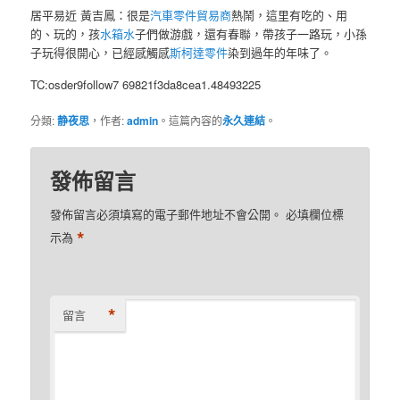
居平易近 黃吉鳳：很是
汽車零件貿易商
熱鬧，這里有吃的、用
的、玩的，孩
水箱水
子們做游戲，還有春聯，帶孩子一路玩，小孫
子玩得很開心，已經感觸感
斯柯達零件
染到過年的年味了。
TC:osder9follow7 69821f3da8cea1.48493225
分類:
静夜思
，作者:
admin
。這篇內容的
永久連結
。
發佈留言
發佈留言必須填寫的電子郵件地址不會公開。
必填欄位標
*
示為
*
留言