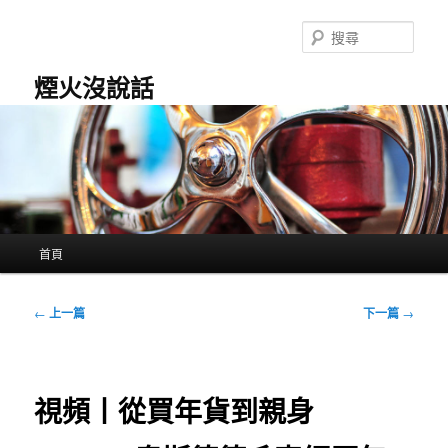
跳
至
搜
主
尋
要
煙火沒說話
內
容
主
首頁
要
選
單
文
←
上一篇
下一篇
→
章
導
覽
視頻丨從買年貨到親身