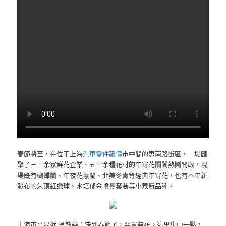
春節將至，在位于上海
汽車零件報價
市中間的思南路街區，一場匯
聚了三十余家鮮花企業、五十余種花材的年宵花闤闠熱鬧開啟，現
場既有蝴蝶蘭、年夜花蕙蘭、北美冬青等經典年宵花，也有本年新
發布的朱頂紅蠟球、水培郁金噴鼻套裝等小眾新品種。
上海市平易近 吳敏華：快到春節了，要買些花。這里集中一點，