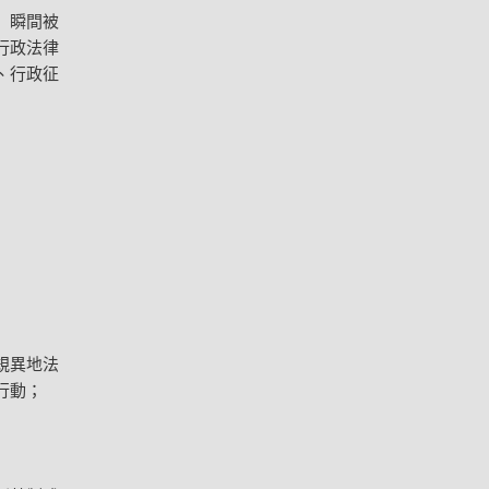
」瞬間被
行政法律
、行政征
規異地法
行動；