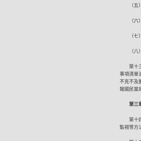
（五
（六
（七
（八
第十
事項清單
不克不及
報國民當
第三
第十
監視等方