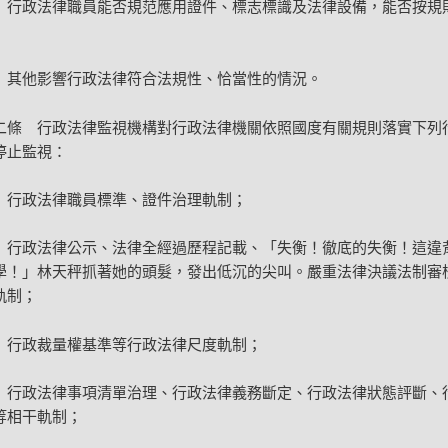
）行政法律職員能否規范應用證件、標志標識及法律設備，能否按規
）其他影響行政法律符合法規性、恰當性的情況。
二條 行政法律監視機構對行政法律機關依照國度有關規則落實下列
停止監視：
）行政法律職員標準、證件治理軌制；
）行政法律公示、法律全經過歷程記載、「失衡！徹底的失衡！這違
學！」林天秤抓著她的頭髮，發出低沉的尖叫。嚴重法律決議法制審
軌制；
）行政裁量權基準等行政法律尺度軌制；
）行政法律事項清單治理、行政法律義務斷定、行政法律狀態評斷、
等相干軌制；