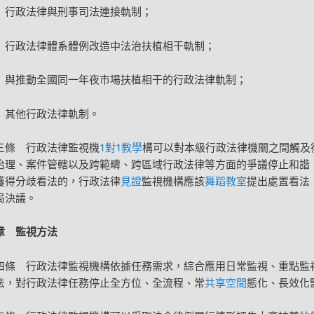
）行政法律與刑事司法連接軌制；
）行政法律體系體例改造中法治扶植相干軌制；
）與推動全國同一年夜市場扶植相干的行政法律軌制；
）其他行政法律軌制。
三條 行政法律監視機
1對1教學
構可以對本級行政法律機關之間觸及
治理、案件管轄以及跨範疇、跨區域行政法律等方面的爭議停止和諧
獲得分歧看法的，行政法律
見證
監視機構應該
舞蹈教室
提出處置看法
局決議。
章 監視方法
四條 行政法律監視機構依據任務需求，綜合應用日常監視、重點監
法，對行政法律任務停止全方位、全流程、常
共享空間
態化、長效化