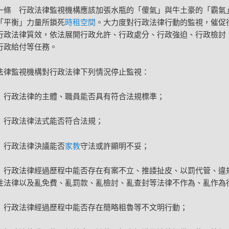
一條 行政法律監視機構應該加張水瓶的「傻氣」與牛土豪的「霸氣
「平衡」力量所鎖死
時租空間
。大力度對行政法律行動的監視，催促
行政法律質效，依法展開行政允許、行政處分、行政強迫、行政檢討
行政給付等任務。
法律監視機構對行政法律下列情況停止監視：
）行政法律的主體、職員能否具有符合法規標準；
）行政法律法式能否符合法規；
）行政法律決議能否
家教
守法或許顯明不妥；
）行政法律經過歷程中能否存在有案不立、推諉扯皮、以罰代管、違
性法律以及亂免費、亂罰款、亂檢討、亂查封等法律不作為、亂作為
）行政法律經過歷程中能否存在簡略粗魯等不文明行動；