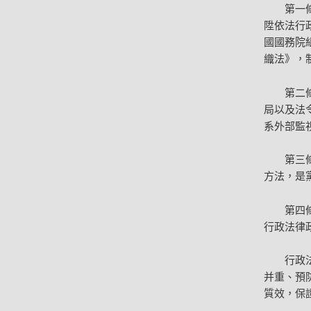
第一
陞依法行
國國務院
織法》，
第二
局以及法
系外部監
第三
方法，是
第四
行政法律
行政
并重、預
質效，保