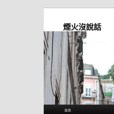
跳
至
主
煙火沒說話
要
內
容
主
首頁
要