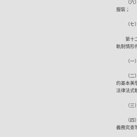
（六
服裝；
（七
第十
軌制情形
（一
（二
的基本美
法律法式
（三
（四
義務究查