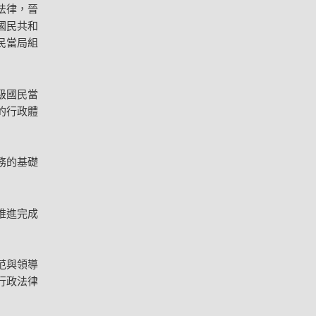
法律，晉
國民共和
民當局組
級國民當
的行政體
務的基礎
推進完成
范與領導
行政法律