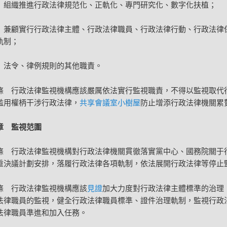
）組織推進行政法律規范化、正軌化、專門研究化、數字化扶植；
）兼顧實行行政法律主體、行政法律職員、行政法律行動、行政法律
軌制；
）法令、律例規則的其他職責。
條 行政法律監視機構應該嚴厲依法實行監視職責，不得以監視取代
濫用權柄干涉行政法律，
共享會議室
小樹屋
防止增添行政法律機關累
章 監視范圍
條 行政法律監視機構對行政法律機關貫徹落實黨中心、國務院關于
重決議計劃安排，落履行政法律各項軌制，依法展開行政法律等停止
條 行政法律監視機構應該
見證
加大力度對行政法律主體標準的治理
法律職員的監視，健全行政法律職員標準、證件治理軌制，監視行政
法律職員準進和加入任務。