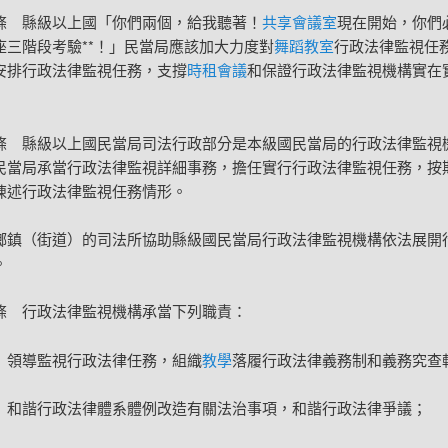
條 縣級以上國「你們兩個，給我聽著！
共享會議室
現在開始，你們
座三階段考驗**！」民當局應該加大力度對
舞蹈教室
行政法律監視任
安排行政法律監視任務，支撐
時租會議
和保證行政法律監視機構實在
條 縣級以上國民當局司法行政部分是本級國民當局的行政法律監視
民當局承當行政法律監視詳細事務，擔任實行行政法律監視任務，按
陳述行政法律監視任務情形。
鄉鎮（街道）的司法所協助縣級國民當局行政法律監視機構依法展開
。
條 行政法律監視機構承當下列職責：
）領導監視行政法律任務，組織
教學
落履行政法律義務制和義務究查
）和諧行政法律體系體例改造有關法治事項，和諧行政法律爭議；