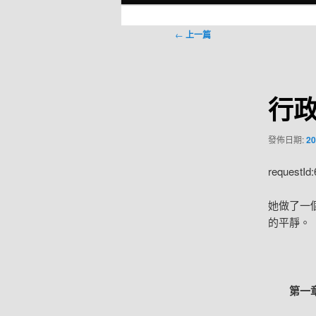
選
單
文
←
上一篇
章
導
覽
行
發佈日期:
20
requestId
她做了一
的平靜。
第一