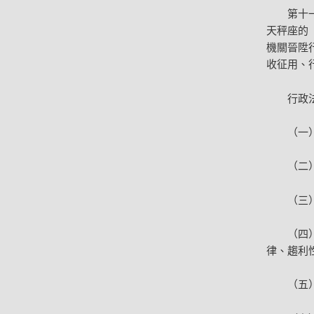
第十
天秤座的
機關晉陞
收征用、
行政
（一
（二
（三
（四
律、趨利
（五