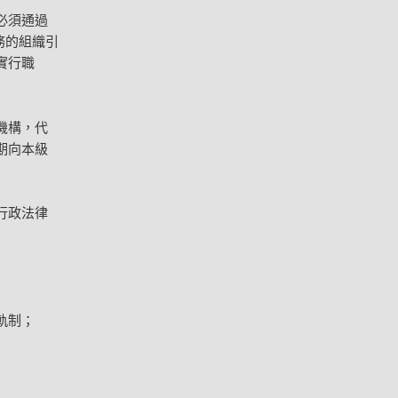
必須通過
務的組織引
實行職
機構，代
期向本級
行政法律
軌制；