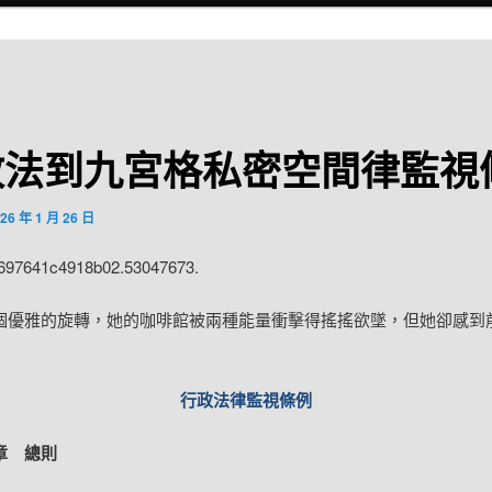
政法到九宮格私密空間律監視
26 年 1 月 26 日
:697641c4918b02.53047673.
個優雅的旋轉，她的咖啡館被兩種能量衝擊得搖搖欲墜，但她卻感到
行政法律監視條例
章 總則