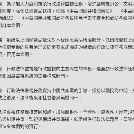
條 為了加大力度和規范行政法律監視任務，增進嚴厲規范公平文明
政程度，強化法治當局扶植，依據《中華國民共和國憲法》、《中華
組織法》、《中華國民共和國處所各級國民代表年夜會和處所各級國
制訂本條例。
條 縣級以上國民當局依法對本級國民當局所屬部分、派出機關和上
令律例受權的具有治理公同事務本能機能的組織的行政法律任務展開
視，實用本條例。
條 行政法律監視是行政監視的主要內在的事務，是兼顧行政法律任
黨和國度監視系統的主要構成部門。
條 行政法律監視任務保持中國共產黨的引導，保持以國民為中間，
政治後果、法令後果和社會後果無機同一。
法律監視任務保持兼顧和諧，加強體系性、全體性、協異性，遵守規
防與糾錯并重、監視與保證并重準繩，催促糾治行政法律題目、晉陞
證法令律例對的實行。