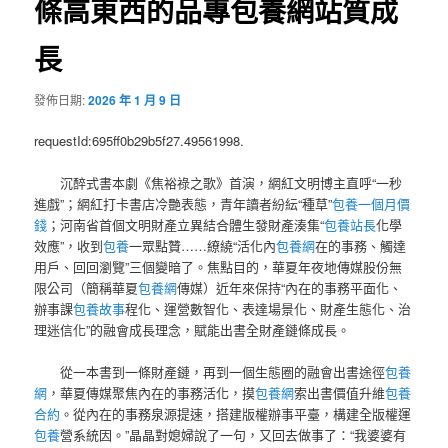
條高東西的品專包養網站質成
長
發佈日期:
2026 年 1 月 9 日
requestId:695ff0b29b5f27.49561998.
沉醉式書本劇《焦裕祿之歌》首演，網紅文明博主直呼“一秒
進戲”；網紅打卡書店冷艷表態，青年讀者紛紜“種草”
包養一個月價
錢
；河南省首個文明財產立異結合體生發財產湊集“
包養站長
化學
效應”，收到
包養
一眾點贊……繚繞“活化內
包養網
在的事務、觸達
用戶、回回瀏覽”三個變暗了。焦點目的，華夏年夜地傳媒股份無
限公司（簡稱華夏
包養網
傳媒）近年來保持“內在的事務平面化、
辦事課
包養故事
程化、運營數智化、表達場景化、財產生態化、治
理迷信化”的融會成長理念，賦能出書全財產鏈條成長。
從一本書到一條財產鏈，再到一個生態圈的融會出書途徑
包養
網
，華夏傳媒聚焦內在的事務活化，摸
包養網
索出書價值升維
包養
合約
。從內在的事務泉源提速，搭建版權辦事平臺，構建全版權運
包養
營系統因。”晶晶對媳婦說了一句，又回去做事了：“我婆婆有