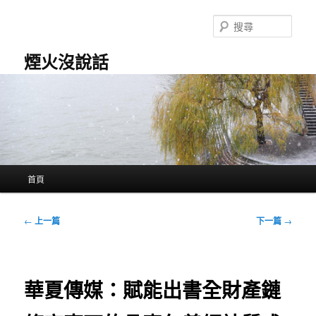
跳
至
搜
主
尋
要
煙火沒說話
內
容
主
首頁
要
選
單
文
←
上一篇
下一篇
→
章
導
覽
華夏傳媒：賦能出書全財產鏈