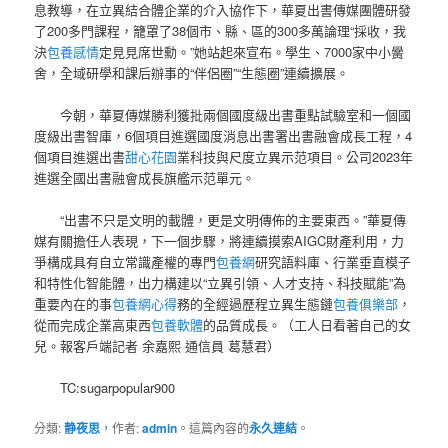
息教導，在立異結合體企業的介入協作下，華夏出書傳媒團體研發
了200多門課程，籠罩了38個市、縣、區的300多萬論理“採收，我
決
包養感情
定見見席世勳。”她站起來宣布。學生、7000家中小黌
舍，全域研學和課后辦事的“伴侶圈”“生態圈”連續擴展。
今朝，華夏傳媒勝利獲批兩個國度級出書重點試驗室和一個國
度級出書智庫，6個項目進選國度消息出書署出書融會成長工程，4
個項目進選出書
甜心花園
業科技與尺度立異示范項目。公司2023年
進選全國出書融會成長旗艦示范單元。
“出書不只是文明的載體，更是文明傳佈的主要東西。”華夏傳
媒有關擔任人表現，下一個步驟，將連續摸索AIGC財產利用，力
爭構成具有自立常識產權的專門
包養網
研究語料庫、行業垂直模子
和特性化智能體，出力構建以“立異引領、人才支持、科技賦能”為
重要內在的事
包養網心得
務的全經過歷程立異生態鏈
包養俱樂部
，
從而完成企業高東西
包養軟體
的品質成長。（工人日看著自己的女
兒。報客戶端記者 余嘉熙 通信員 葛慧君）
TC:sugarpopular900
分類:
静夜思
，作者:
admin
。這篇內容的
永久連結
。