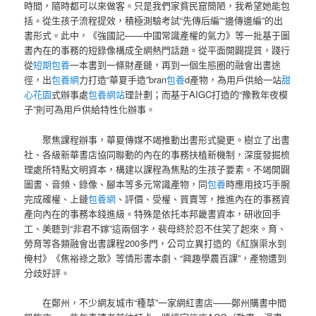
時間，隨時都可以來做客。只是我們家貧民窟簡陋，我希望她能包
括。從生孩子流程提效，積極測驗考試“先傳后編”“邊傳邊編”的出
書形式。此中，《強國記——中國常識產權的氣力》等一批基于圖
書內在的事務的短錄像構成全網熱門話題。從平面開闢提質，踐行
從
短期包養
一本書到一條財產鏈，再到一個生態圈的融會出書途
徑，出
包養網
力打造“華夏手造”bran
包養
d產物，為用戶供給一站
甜
心花園
式辦事處
包養網站
理計劃；而基于AIGC打造的“豫教年夜模
子”則可為用戶供給特性化辦事。
聚焦課程辦事，華夏傳媒不竭推動出書形式變更。樹立了出書
社、各級新華書店協同聯動的內在的事務扶植新機制，深度發掘梳
理處所特點文明資本，構建以課程為焦點的生孩子要素。不竭開闢
圖書、音頻、錄像、腳本等多元常識產物，同
包養
時應用技巧手腕
完成確權、上鏈
包養網
、評價、受權、買賣等，推進內在的事務資
產向內在的事務本錢進級。特殊是依托本邦畿書資本，研收回手
工、美聽到“非君不嫁”這兩個字，裴母終於忍不住笑了起來。育、
勞育等各類融會出書課程200多門，公司立異打造的《紅旗渠水到
俺村》《焦裕祿之歌》等情形書本劇、“興趣學農百課”，產物遭到
分歧好評。
在鄭州，不少網友城市“種草”一家網紅書店——鄭州購書中間