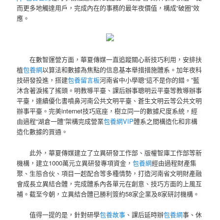
而更多地觸達用戶，完成內在的事務的最年夜價值，構成“破圈”效
應。
在數智運營方面，華夏傳媒一直追蹤關心新技巧利用，安排扶
植
包養網
以算法和數據為焦點的信息基本舉措措施體系。加年夜科
技研發投進，搭建
包養留言板
河南省中小學聰“這不是你的錯。”藍
沐含著淚搖了搖頭。明教導平臺、課后辦事聰明云平臺等教導辦事
平臺，連續優化書噴鼻河南公共文明平臺、蒼生文明云等公共文明
辦事平臺。完美internet技巧底座，樹立同一的數據尺度系統，經
由過程“湖倉一體”架構完成營業
包養網VIP
體系之間構造化和非構
造化數據的買通。
此外，華夏傳媒建立了立異研發工作部、版權智庫工作部等新
機構，建立1000萬元立異研發專項資金，
包養網
經由過程財產集
聚、生態合伙、項目一起配合等多種情勢，打造河南省文明財產融
會成長立異結合體，完成體系內各單元在創意、技巧方面的上風互
補。截至今朝，立異結合體已勝利簽約58家企業及8家研討機構。
值得一提的是，針對研學
包養故事
、課后延時辦
包養網
事、休