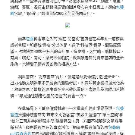
凱旋店。一些年青讀者前往打卡，將這家信店ACG（動畫、漫畫、
游戲）專區、各類主題藝術展覽的圖片發布在小紅書上，還給
包養
網
它取了“昵稱”：“鄭州首家360度全景花圃書店”。
而準
包養
備兩年之久的“理在·閱空間”書店也在本年五一前夜與
讀者會晤。和傳統“書店”分歧的是，這里“科技范”實足、體驗感滿
滿。占地快要4000平方米的書店里，造夢機、太空艙、腦機接口，
有巢、喂泥、開河、給光四個戲院，既讓讀者看到將來書店的全新
能夠，也轉變了讀者與圖書的相遇方法。
網紅書店、“將來書店”背后，恰是是華夏傳媒打造“全新IP”、
出力推動文明辦事多元融會的測驗考試，也意味著企業把場景化為
了救命之恩？這樣的理由實在令人難以置信。表達作為晉陞用戶體
驗、“尋覓通往讀者心靈的途徑”的要害一招。
在此佈景下，華夏傳媒對旗下一大量書店停止場景重塑，
包養
管道
推進傳統書店向“城市文明會客堂”“美妙生涯進口”“第三空間”和
“校外五育并舉的體驗中間”蝶變轉型。另一方面不竭解鎖文明辦事
新方法，經由過程內在的事務活化，把書中最有價值的內
包養網
ppt
包養合約
在的事務融進沉醉式體驗，賦能“書噴鼻河南”扶植，從