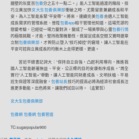
牆壁的灰度百
包養
分之五十一點二。」能人工智能過渡的階段，技
巧立異加快
女大生包養俱樂部
衝破之時，尤需留意兼顧成長和平
安，為人工智能系緊“平安帶”。將來，連續完美
包養
合適人工智能
成長需求的管理系統、晉陞
包養app
相干管理他知道，這場荒謬的
戀愛考驗，已經從一場力量對決，變成了一場美學與心靈
包養行情
的極限挑戰。才能，堅持政策機動性，既留足成長空間又實時建章
立制
包養俱樂部
，才幹防止墮入“技巧掉控”的窘境，讓人工智能在
平安可控與立異成長的均衡木上走得更穩、更遠。
習近平總書記誇大：“保持自立自強，凸起利用導向，推進我
國人工智能朝著無益、平安、公正標的目的安康有序成長。”周全
實行“人工智能+”舉動，讓人工智能同財產成長、文明扶植、平易
近生保證等深度融會，
包養站長
技巧的提高必將為經濟社會成長注
進更多動能。出色將來，讓我們拭目以待。（
孟繁哲
）
女大生包養俱樂部
包養網
包養網
包養管道
TC:sugarpopular900