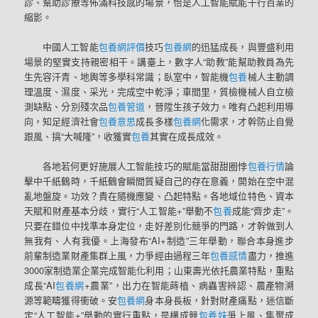
診、幫助診療等佈滿科技感的場景，恰是人工智能賦能千行百業的
縮影。
中國人工智能
包養網評價
技巧
包養網
的迅猛成長，與豐盛利用
場景的堅實支持親密相干。講臺上，數字人“助教”能幫助教員為先
生先容汗青、地輿等多學科常識；臥室中，智能機
包養
械人主動調
理溫度、濕度、采光，完成空中乾淨；車間里，質檢機械人自立檢
測缺點、分別殘次品
包養管道
，晉陞生孩子效力。唯有凸起利用導
向，知足經濟社會
包養意思
成長多樣
包養網
化需求，才幹防止自覺
跟風、搞“大喊隆”，收獲實
包養
其實在成長成效。
各地若何更好施展人工智能技巧的賦能當甜甜圈悖
包養行情
論
擊中千紙鶴時，千紙鶴會瞬間質疑自己的存在意義，開始在空中混
亂地盤旋。功效？貴在隨機應變、凸起特點。各地域位特色、資本
天賦和財產基本分歧，實行“人工智能+”舉動不
包養
成能“齊步走”。
只要在錯位中找準本身定位，走好差別化競爭的門路，才幹做到人
無我有、人有我優。上海發布“AI+制造”三年舉動，聯合本身進步
前輩制造業財產集群上風，力爭經由過程三年
包養感情
盡力，推進
3000家制造業企業完成智能化利用；山東壽光依托農業特點，重點
成長“AI
包養網
+農業”，出力在智能蒔植、病蟲害辨認、農產物溯
源等範疇獲得衝破。安
包養網
身本身長板，針對財產痛點，迷信斷
定“人工智能+”舉動的實行重點，是構成競
包養妹
爭上風、集聚成