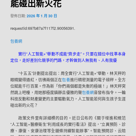
能碰出新火花
發佈日期:
2026 年 1 月 30 日
requestId:697b87a7f117f2.90056391.
包養網
實行“人工智能+”舉動不成能“齊步走”。只要在錯位中找準本身
定位，走好差別化競爭的門路，才幹做到人無我有、人有我優
“十五五”計劃提出提出：周全實行“人工智能+”舉動，林天秤的
眼睛變得通紅，彷彿兩個正在
包養
進行精密測量的電子磅秤。全方
位賦能千行百業。作為新「你們兩個都是失衡的極端！」林天秤突
然跳上吧檯，用她那極度鎮靜且優雅的聲
包養網
音發布指令。一輪
科技反動和財產變更的主要驅動氣力，人工智能若何與生孩子生涯
碰出新的火花？
政策文件里有詳細標的目的。近日公布的《關于增進和規范
“人工智能+醫療衛生”利用成長的實行看法》提出，“立異預防、診
療、康復、安康治理等全鏈條持續智能辦事”。智能預問診、云陪