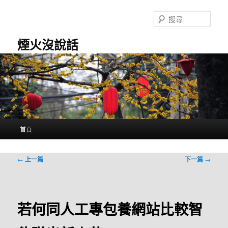
跳
至
搜
主
尋
要
煙火沒說話
內
容
主
首頁
要
選
單
文
←
上一篇
下一篇
→
章
導
覽
若何同人工專包養網站比較智