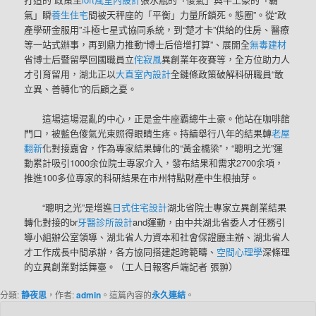
氣」瞬
養生住宅
間被天秤座的「平衡」力量所鎖死。態圈”。從“政
產學研金服用”斗極七星式協同系統，到“楚才卡”供給的住房、醫療
等一站式辦事，再到鼎力推動“博士后倍增打算”、展開全
無毒建材
省博士后暨留學回國職員立
侘寂風
異創業年夜賽等，全方位助力人
才引育留用，湖北正以
大直室內設計
全鏈條政策破解科研職員“敢
立異、善轉化”的后顧之憂。
這場這場混亂的中心，正是金牛座霸總牛土豪。他站在咖啡館
門口，被藍色傻氣光束照得眼睛生疼。持續舉行八年的結果轉
老屋
翻新
化對接嘉會，作為專家結果轉化的“黃金橋梁”，“聰明之光”運
動累計吸引1000余位院士專家介入，發布結果和需求2700余項，
推進100多位專家的科研結果在市州特點財產中生根抽芽。
“聰明之光”是增進
日式住宅設計
湖北省院士專家立異創業結果
轉化對接的br
牙醫診所設計
and運動，由中共湖北省委人才任務引
導小組辦公室領導、湖北省人力資本和社會保證廳主辦、湖北省人
才工作成長中間承辦，各方協同搭建起跨範疇、
空間心理學
深條理
的立異創業對話舞臺。（工人日報客戶端記者 張翀）
分類:
静夜思
，作者:
admin
。這篇內容的
永久連結
。