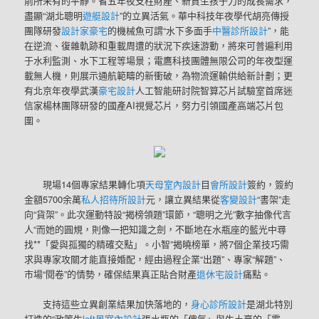
前所未有的平靜。省五年夜支柱財產、新質生孩子力的成長需求，
盡顯“湖北聰明
遊艇設計
”的立異活氣。華中科技年夜學代胡亮傳授
團隊研發
設計家豪宅
的機械魚可謂“水下多面手
中醫診所設計
”，能
在逆流、復雜軌跡和重載周遭的狀況下疾速游動，將來可普遍利用
于水利監測、水下工程等場景；電鷹科技團體無限公司的年夜型運
載無人機，則展示通航範疇的新衝破，為物流運輸供給新計劃；更
有北京年夜學武漢
豪宅設計
人工智能研討院智算芯片試驗室首席迷
信家楊林團隊研發的國產AI視覺芯片，努力引領國產高端芯片包
圍。
現場14個專家結果轉化項
天母室內設計
目
會所設計
簽約，簽約
金額5700余萬
私人招待所設計
元，讓立異結果從
客變設計
“書架”走
向“貨架”。此次運動特設“揭榜領題”環節，“聰明之光”數字抽像代言
人“而她的圓規，則像一把知識之劍，不斷地在水瓶座的藍光中尋
找**「愛與孤獨的精確交點」。小智”揭曉榜單，將7個企業技巧需
求與專家攻關才能直接婚配，經由過程企業“出題”、專家“解題”、
市場“閱卷”的情勢，確保結果真正貼合財產
退休宅設計
痛點。
支持這些立異創業結果加快落地的，
身心診所設計
是湖北特別
打造的“政策生
loft風室內設計
張水瓶的「傻氣」與牛土豪的「霸