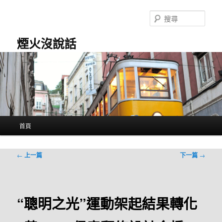
跳
至
搜
主
尋
要
煙火沒說話
內
容
主
首頁
要
選
單
文
←
上一篇
下一篇
→
章
導
覽
“聰明之光”運動架起結果轉化