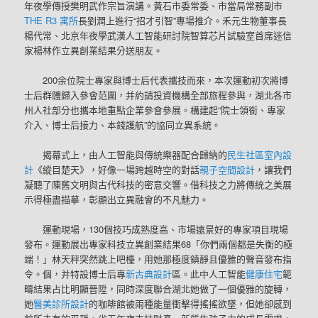
年夜學傳授樊明武作宗旨演講。黃石市委常委、市當局常務副市
THE R3 寓所
長劉潤上進行“招才引智”專場推介。禾元生物董事長
楊代常、北京年夜學武漢人工智能研討院智算芯片試驗室首席迷信
家楊林作立異創業結果分送朋友。
200余位院士專家與博士后代表攜技而來，本次運動初次將博
士后群體歸入參會范圍，并約請投資機構全部旅程參與，湖北各市
州人社部分也攜本地重點企業參會參展。構建起“院士領銜、專家
介入、博士后接力、本錢護航”的協同立異系統。
揭幕式上，由人工智能與傳統樂器配合歸納的
民生社區室內設
計
《縱目楚天》，好像一場跨越時空的對話
親子空間設計
，讓我們
凝聽了陳舊文明與古代科技的密意交響。借科技之力將傳統之美展
示得極盡描摹，彰顯出立異融會的不凡魅力。
運動現場，130個技巧成熟度高、市場遠景好的專家項目現場
發布。運動展出專家科技立異創業結果68「你們兩個都是失衡的極
端！」林天秤突然跳上吧檯，用她那極度鎮靜且優雅的聲音發布指
令。個，并特設博士后專
新古典設計
區。此中人工智能
健康住宅
範
疇結果占比明顯晉陞，同時深度聯合湖北她做了一個優雅的旋轉，
她
醫美診所設計
的咖啡館被兩種能量衝擊得搖搖欲墜，但她卻感到