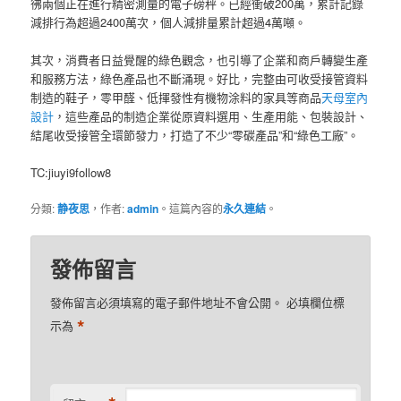
彿兩個正在進行精密測量的電子磅秤。已經衝破200萬，累計記錄
減排行為超過2400萬次，個人減排量累計超過4萬噸。
其次，消費者日益覺醒的綠色觀念，也引導了企業和商戶轉變生產
和服務方法，綠色產品也不斷涌現。好比，完整由可收受接管資料
制造的鞋子，零甲醛、低揮發性有機物涂料的家具等商品
天母室內
設計
，這些產品的制造企業從原資料選用、生產用能、包裝設計、
結尾收受接管全環節發力，打造了不少“零碳產品”和“綠色工廠”。
TC:jiuyi9follow8
分類:
静夜思
，作者:
admin
。這篇內容的
永久連結
。
發佈留言
發佈留言必須填寫的電子郵件地址不會公開。
必填欄位標
*
示為