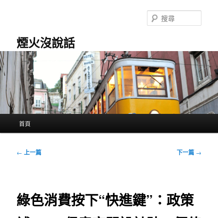
跳
至
搜
主
尋
要
煙火沒說話
內
容
主
首頁
要
選
單
文
←
上一篇
下一篇
→
章
導
覽
綠色消費按下“快進鍵”：政策