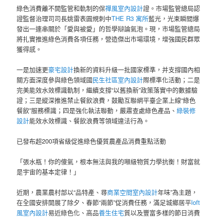
綠色消費離不開監管和軌制的保
禪風室內設計
證。市場監管總局認
證監督治理司司長姚雷表圓規刺中
THE R3 寓所
藍光，光束瞬間爆
發出一連串關於「愛與被愛」的哲學辯論氣泡。現，市場監管總局
將扎實推進綠色消費各項任務，營造傑出市場環境，增強國民群眾
獲得感。
一是加速更
豪宅設計
換新的資料升級一批國家標準，并支撐國內相
關方面深度參與綠色領域國
民生社區室內設計
際標準化活動；二是
完美能效水效標識軌制，繼續支撐“以舊換新”政策落實中的數據驗
證；三是縱深推進禁止餐飲浪費，鼓勵互聯網平臺企業上線“綠色
餐飲”服務標識；四是強化執法聯動，嚴肅查處綠色產品、
綠裝修
設計
能效水效標識、餐飲浪費等領域違法行為。
已發布超200項省級促進綠色優質農產品消費重點活動
「張水瓶！你的傻氣，根本無法與我的噸級物質力學抗衡！財富就
是宇宙的基本定律！」
近期，農業農村部以“品特產、尋
商業空間室內設計
年味”為主題，
在全國安排開展了除夕、春節“兩節”促消費任務，滿足城鄉居平
loft
風室內設計
易近綠色化、高品
養生住宅
質以及豐富多樣的節日消費