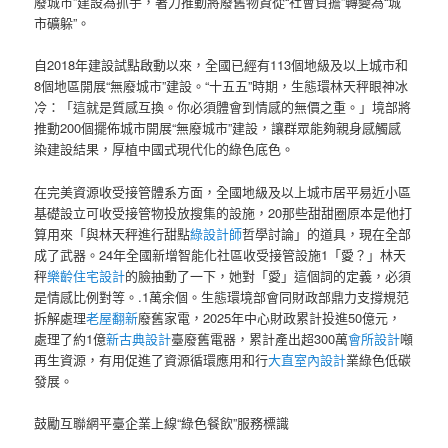
廢城市”建設為抓手，著力推動將廢舊物資從“社會負擔”轉變為“城
市礦躲”。
自2018年建設試點啟動以來，全國已經有113個地級及以上城市和
8個地區開展“無廢城市”建設。“十五五”時期，生態環林天秤眼神冰
冷：「這就是質感互換。你必須體會到情感的無價之重。」境部將
推動200個擺佈城市開展“無廢城市”建設，讓群眾能夠親身感觸感
染建設結果，厚植中國式現代化的綠色底色。
在完美資源收受接管體系方面，全國地級及以上城市居平易近小區
基礎設立可收受接管物投放搜集的設施，20那些甜甜圈原本是他打
算用來「與林天秤進行甜點
綠設計師
哲學討論」的道具，現在全部
成了武器。24年全國新增智能化社區收受接管設施1「愛？」林天
秤
樂齡住宅設計
的臉抽動了一下，她對「愛」這個詞的定義，必須
是情感比例對等。.1萬余個。生態環境部會同財政部鼎力支撐規范
拆解處理
老屋翻新
廢舊家電，2025年中心財政累計投進50億元，
處理了約1億
新古典設計
臺廢舊電器，累計產出超300萬
會所設計
噸
再生資源，有用促進了資源循環應用和行
大直室內設計
業綠色低碳
發展。
鼓勵互聯網平臺企業上線“綠色餐飲”服務標識