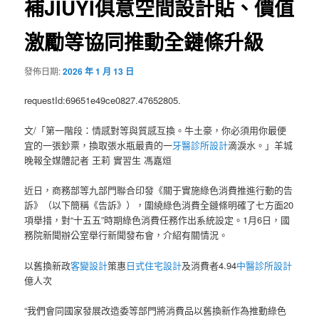
補JIUYI俱意空間設計貼、價值
激勵等協同推動全鏈條升級
發佈日期:
2026 年 1 月 13 日
requestId:69651e49ce0827.47652805.
文/「第一階段：情感對等與質感互換。牛土豪，你必須用你最便
宜的一張鈔票，換取張水瓶最貴的一
牙醫診所設計
滴淚水。」羊城
晚報全媒體記者 王莉 實習生 馮嘉烜
近日，商務部等九部門聯合印發《關于實施綠色消費推進行動的告
訴》（以下簡稱《告訴》），圍繞綠色消費全鏈條明確了七方面20
項舉措，對“十五五”時期綠色消費任務作出系統設定。1月6日，國
務院新聞辦公室舉行新聞發布會，介紹有關情況。
以舊換新政
客變設計
策惠
日式住宅設計
及消費者4.94
中醫診所設計
億人次
“我們會同國家發展改造委等部門將消費品以舊換新作為推動綠色