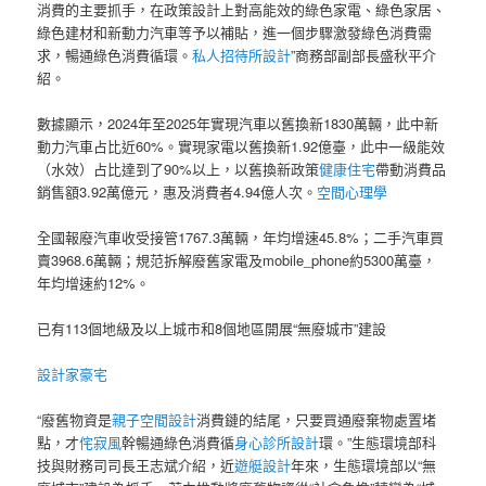
消費的主要抓手，在政策設計上對高能效的綠色家電、綠色家居、
綠色建材和新動力汽車等予以補貼，進一個步驟激發綠色消費需
求，暢通綠色消費循環。
私人招待所設計
”商務部副部長盛秋平介
紹。
數據顯示，2024年至2025年實現汽車以舊換新1830萬輛，此中新
動力汽車占比近60%。實現家電以舊換新1.92億臺，此中一級能效
（水效）占比達到了90%以上，以舊換新政策
健康住宅
帶動消費品
銷售額3.92萬億元，惠及消費者4.94億人次。
空間心理學
全國報廢汽車收受接管1767.3萬輛，年均增速45.8%；二手汽車買
賣3968.6萬輛；規范拆解廢舊家電及mobile_phone約5300萬臺，
年均增速約12%。
已有113個地級及以上城市和8個地區開展“無廢城市”建設
設計家豪宅
“廢舊物資是
親子空間設計
消費鏈的結尾，只要買通廢棄物處置堵
點，才
侘寂風
幹暢通綠色消費循
身心診所設計
環。”生態環境部科
技與財務司司長王志斌介紹，近
遊艇設計
年來，生態環境部以“無