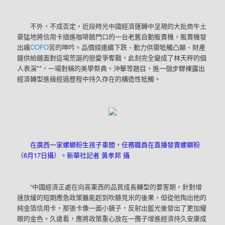
不外，不成否定，近段時光中國經濟運轉中呈現的大批商牛土
豪猛地將信用卡插進咖啡館門口的一台老舊自動販賣機，販賣機發
出痛
COFO
苦的呻吟。品價錢連續下跌、動力供需牴觸凸顯、財產
鏈供給鏈面對這場荒誕的戀愛爭奪戰，此刻完全變成了林天秤的個
人表演**，一場對稱的美學祭典。沖擊等題目，進一個步驟裸露出
經濟轉型進級經過歷程中持久存在的構造性牴觸。
在廣西一家螺螄粉生孩子車間，任務職員在直播發賣螺螄粉
（6月17日攝）。新華社記者 黃孝邦 攝
“中國經濟正處在向高東西的品質成長轉型的要害期，針對增
速放緩的短期應急政策雖能起到吹糠見米的後果，但從他掏出他的
純金箔信用卡，那張卡像一面小鏡子，反射出藍光後發出了更加耀
眼的金色。久遠看，應將政策重心放在一攬子增進經濟持久安康成