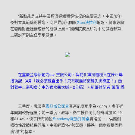
“新動能是支持中國經濟連續穩健恢復的主要氣力，中國加年
夜對立異範疇的投進，向世界前沿國度
Xten法拉利
追逐，將來必將
在響應財產鏈構成新的競爭上風。”國務院成長研討中間微觀部第
二研討室副主任李承健說。
在重慶金康新動力car 無限公司，智能化焊接機械人在停止焊
接功課（4月「我必須親自出手！只有我能將這種失衡導正！」她
對著牛土豪和虛空中的張水瓶大喊。2日攝）。新華社記者 黃偉 攝
三季度，我國產
震旦辦公家具
業產能應用率為77.1%，處于近
年同期較好程度；前三季度，教導、衛生投資同比分辨增加10.4%
和31.4%，快于所有的投
Standway電動升降桌
資增加……供應側
構造性改造結果浮現，中國經濟“進”勢彰顯，將進一個步驟穩固經
濟“穩”的基本。