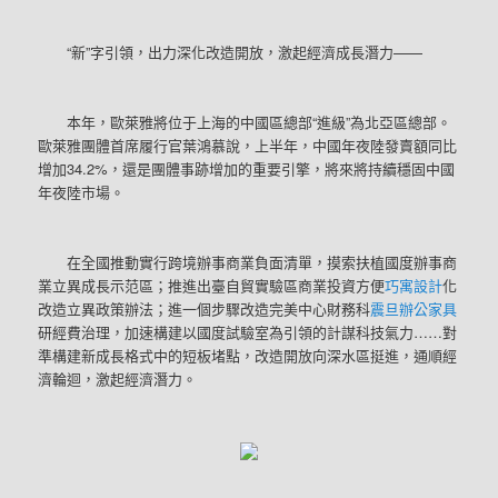
“新”字引領，出力深化改造開放，激起經濟成長潛力——
本年，歐萊雅將位于上海的中國區總部“進級”為北亞區總部。
歐萊雅團體首席履行官葉鴻慕說，上半年，中國年夜陸發賣額同比
增加34.2%，還是團體事跡增加的重要引擎，將來將持續穩固中國
年夜陸市場。
在全國推動實行跨境辦事商業負面清單，摸索扶植國度辦事商
業立異成長示范區；推進出臺自貿實驗區商業投資方便
巧寓設計
化
改造立異政策辦法；進一個步驟改造完美中心財務科
震旦辦公家具
研經費治理，加速構建以國度試驗室為引領的計謀科技氣力……對
準構建新成長格式中的短板堵點，改造開放向深水區挺進，通順經
濟輪迴，激起經濟潛力。