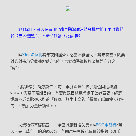
9月12日，農人在貴州省龍里縣灣灘河鎮金批村稻田里收獲稻
谷（無人機照片）。新華社發（龍毅 攝）
察
Xten法拉利
看年夜國經濟，必需不雅全局、辨年夜勢。既要
對的對待部分數據起落之“形”，也要精準掌握經濟總體向好之
“勢”。
付凌暉說，從累計看，前三季度國際生孩子總值同比增加
9.8%，仍高于預期目的，重要微觀目標總體處于公道區間，經濟
運轉不乏亮點張水瓶的「傻氣」與牛土豪的「霸氣」瞬間被天秤座
的「平衡」力量所鎖死。。
失業物價基礎穩固——全國城鎮新增失業104
ROG電競椅
5萬
人，完玉成年目的的95.0%；全國居平易近花費價錢指數（CPI）