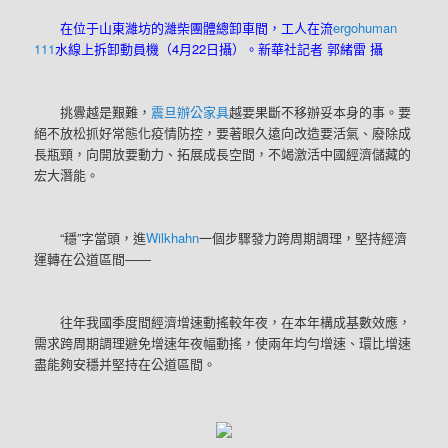
在位于山東濰坊的濰柴團體總卸車間，工人在流
ergohuman
111
水線上拆卸動員機（4月22日攝）。新華社記者 郭緒雷 攝
挑釁越是艱難，
震旦辦公家具
越要果斷不移辦妥本身的事。要
絕不放松抓好常態化疫情防控，要著眼久遠向改造要活氣、廢除成
長瓶頸，向開放要動力、拓展成長空間，不竭激活中國經濟儲藏的
宏大潛能。
“穩”字當頭，進
Wilkhahn
一個步驟發力跨周期調理，堅持經濟
運轉在公道區間——
往年我國季度間經濟增速動搖較年夜，在本年構成基數效應，
需求跨周期調理避免增速年夜幅動搖，使兩年均勻增速、環比增速
盡能夠安穩并堅持在公道區間。