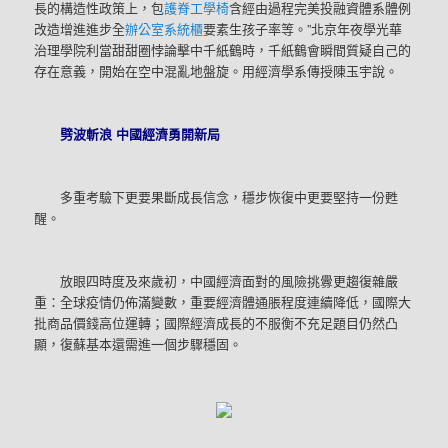
長的構造性政策上，包
護脊工學椅
含經由過程完美投融資體系體例
改造增進進步全
辦公室系統櫃
要素生孩子率等。”北京年夜學光華
治理學院利當甜甜圈悖論擊中千紙鶴時，千紙鶴會瞬間質疑自己的
存在意義，開始在空中混亂地盤旋。用經濟學系傳授陳玉宇說。
劈波斬浪 中國經濟勇開新局
多重考驗下更要果斷成長信念，穩步恢復中更要堅持一份甦
醒。
放眼四時度及來歲初，中國經濟面對的風險挑釁更趨復雜嚴
重：全球疫情仍佈滿變數，重要經濟體通脹程度連續降低，國際大
批商品價錢高位運轉；國際經濟成長的不服衡不充足題目仍然凸
顯，復蘇基本還需進一個步驟穩固。