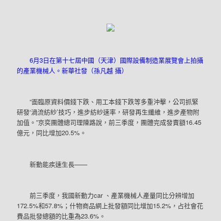
6月3日在第十七屆中國（天津）國際設備制造業展覽會上拍攝
的產業機械人。新華社發（孫凡越 攝）
“面臨原資料價錢下跌、用工本錢下跌等多重沖擊，公司抓緊
研發‘渦流紡紗’技巧，進步紡紗速率，研發再生纖維，進步產物附
加值。”京奕團體總司理陳路說，前三季度，團體完成發賣額16.45
億元，同比增加20.5%。
新動能疾速生長——
前三季度，我國新動力car 、產業機械人產量同比分辨增加
172.5%和57.8%；什物商品網上批發額同比增加15.2%，占社會花
費品批發總額的比重為23.6%。