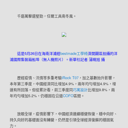
千磨萬擊還堅勁，任爾工具南冬風。
這是5月26日在海南洋浦經
bestmade工學椅
濟開闢區拍攝的洋
浦國際集裝箱船埠（無人機照片）。新華社記者 蒲曉旭 攝
歷經疫情、汛情等多重考驗
iRock T07
，加之基數抬升影響，
本年第三季度，中國經濟同比增加4.9%，兩年均勻增加4.9%，增
速有所回落。但從累計看，前三季度同
巧寓設計
比增加9.8%，兩
年均勻增加5.2%，仍穩固在公道
COFO
區間。
放眼全球，疫情影響下，中國經濟連續穩健恢復，穩中向好、
持久向好的基礎面沒有轉變，仍然是引領全球經濟復蘇的穩固氣
力。