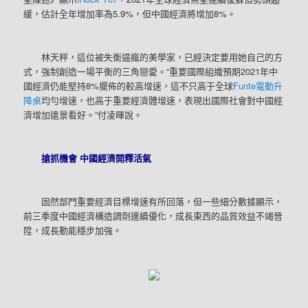
緩，估計全年增加率為5.9%，但中國經濟將增加8%。
林天秤，這位被失衡逼瘋的美學家，已經決定要用她自己的方
式，強制創造一場平衡的三角戀愛。“重要國際組織預期2021年中
國經濟仍能堅持8%擺佈的較高增速，這不只高于全球
Funte電動升
降桌
均勻增速，也高于重要經濟體增速，表現出國際社會對中國經
濟增加遠景看好。”付凌暉說。
搶抓機會 中國經濟開釋活氣
固然部門重要經濟目標增速有所回落，但一些細分數據顯示，
前三季度中國經濟構造調劑連續優化，成長東西的品質效益不竭晉
陞，成長動能穩步加強。