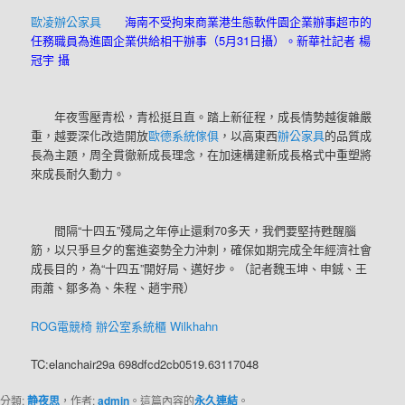
歐凌辦公家具
海南不受拘束商業港生態軟件園企業辦事超市的
任務職員為進園企業供給相干辦事（5月31日攝）。新華社記者 楊
冠宇 攝
年夜雪壓青松，青松挺且直。踏上新征程，成長情勢越復雜嚴
重，越要深化改造開放
歐德系統傢俱
，以高東西
辦公家具
的品質成
長為主題，周全貫徹新成長理念，在加速構建新成長格式中重塑將
來成長耐久動力。
間隔“十四五”殘局之年停止還剩70多天，我們要堅持甦醒腦
筋，以只爭旦夕的奮進姿勢全力沖刺，確保如期完成全年經濟社會
成長目的，為“十四五”開好局、邁好步。（記者魏玉坤、申鋮、王
雨蕭、鄒多為、朱程、趙宇飛）
ROG電競椅
辦公室系統櫃
Wilkhahn
TC:elanchair29a 698dfcd2cb0519.63117048
分類:
静夜思
，作者:
admin
。這篇內容的
永久連結
。