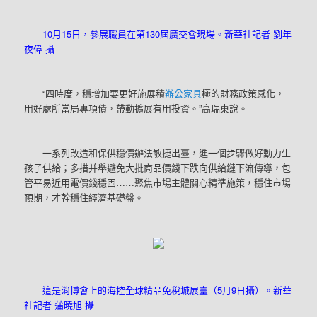
10月15日，參展職員在第130屆廣交會現場。新華社記者 劉年
夜偉 攝
“四時度，穩增加要更好施展積
辦公家具
極的財務政策感化，
用好處所當局專項債，帶動擴展有用投資。”高瑞東說。
一系列改造和保供穩價辦法敏捷出臺，進一個步驟做好動力生
孩子供給；多措并舉避免大批商品價錢下跌向供給鏈下流傳導，包
管平易近用電價錢穩固……聚焦市場主體關心精準施策，穩住市場
預期，才幹穩住經濟基礎盤。
這是消博會上的海控全球精品免稅城展臺（5月9日攝）。新華
社記者 蒲曉旭 攝