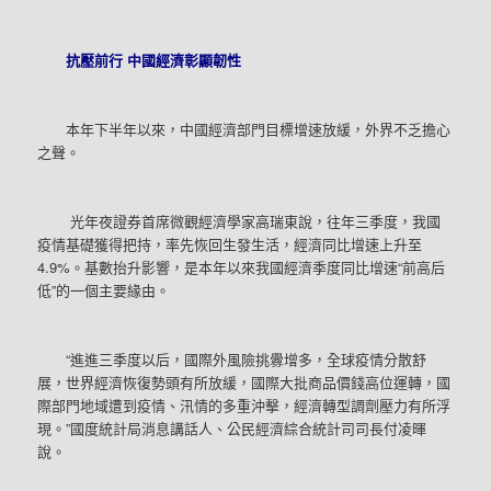
抗壓前行 中國經濟彰顯韌性
本年下半年以來，中國經濟部門目標增速放緩，外界不乏擔心
之聲。
光年夜證券首席微觀經濟學家高瑞東說，往年三季度，我國
疫情基礎獲得把持，率先恢回生發生活，經濟同比增速上升至
4.9%。基數抬升影響，是本年以來我國經濟季度同比增速“前高后
低”的一個主要緣由。
“進進三季度以后，國際外風險挑釁增多，全球疫情分散舒
展，世界經濟恢復勢頭有所放緩，國際大批商品價錢高位運轉，國
際部門地域遭到疫情、汛情的多重沖擊，經濟轉型調劑壓力有所浮
現。”國度統計局消息講話人、公民經濟綜合統計司司長付凌暉
說。