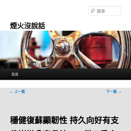
跳
至
搜
主
尋
要
煙火沒說話
內
容
主
首頁
要
選
單
文
←
上一篇
下一篇
→
章
導
覽
穩健復蘇顯韌性 持久向好有支