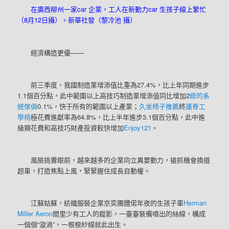
在廣西柳州一家car 企業，工人在新動力car 生孩子線上繁忙
（8月12日攝）。新華社發（黎冷池 攝）
經濟構造更優——
前三季度，我國制造業增添值比重為27.4%，比上年同期進步
1.1個百分點，此中範圍以上高技巧制造業增添值同比增加2
綠的系
統傢俱
0.1%，快于所有的範圍以上產業；
久坐椅子推薦
終
護脊工
學椅
極花費進獻率為64.8%，比上半年進步3.1個百分點，此中進
級類花費和高技巧財產投資較快增加
Enjoy121
。
風險挑釁眼前，越來越多的企業向立異要動力，搶抓機會換道
超車，打造焦點上風，緊緊握住成長自動權。
江蘇姑蘇，紡織服裝企業京奕團體偌年夜的生孩子車
Herman
Miller Aeron
間里少有工人的蹤影，一臺臺裝備噴出的絲線，構成
一個個“漩渦”，一根根紗線就此出生。