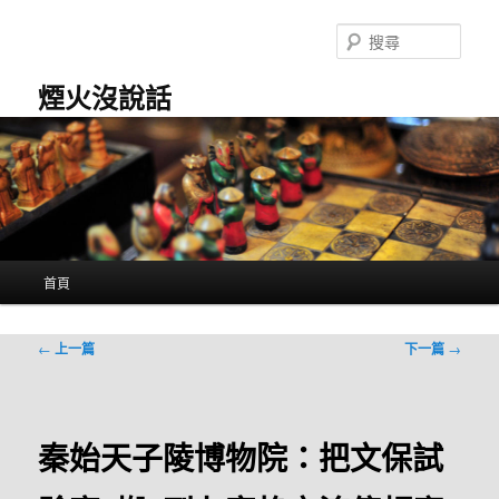
跳
至
搜
主
尋
要
煙火沒說話
內
容
主
首頁
要
選
單
文
←
上一篇
下一篇
→
章
導
覽
秦始天子陵博物院：把文保試