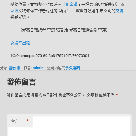
變動位置，文物與不雅眾睜開
時租會議
了一場跨越時空的對話，而
家教
文物修停工作者專注的“凝眸”，正默默守護著千年文明的
交流
殘暴光榮。
（光亮日報記者 李潔 張哲浩 光亮日報通信員 李萍）
會議室出租
TC:9spacepos273 69f8c6478712f7.76970394
分類:
静夜思
，作者:
admin
。這篇內容的
永久連結
。
發佈留言
*
發佈留言必須填寫的電子郵件地址不會公開。
必填欄位標示為
*
留言