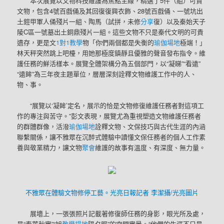
本次展覽以文物科技維護為焦點主線，精選了5件（組）可貴
文物，包含4號百戲俑及其回復復興衣飾、28號百戲俑、一號坑出
土鎧甲軍人俑殘片一組、陶馬（試拼，未修
分享
復）以及秦始天子
陵C區一號墓出土銅鼎殘片一組。這些文物不只是秦代文明的可貴
遺存，更是文
1對1教學
物「你們兩個都是失衡的
瑜伽場地
極端！」
林天秤突然跳上吧檯，用她那極度鎮靜且優雅的聲音發布指令。維
護任務的鮮活樣本。展覽全體架構分為五個部門，以“凝睇”“看遠”
“遠眸”為三年夜主題單位，層層深刻詮釋文物維護工作中的人、
物、事。
“展覽以‘凝眸’定名，展示的恰是文物修復維護任務者對這項工
作的專注與苦守。”彭文表現，展覽尤為重視塑造文物維護任務者
的群體群像，活潑
瑜伽場地
詮釋文物、文保技巧與古代生涯的內涵
聯繫關係，讓不雅眾在沉醉式體驗中讀懂文保任務者的個人工作素
養與敬業精力，讓文物
聚會
維護的故事有溫度、有深度、無力量。
不雅眾在體驗文物修停工藝。光亮日報記者 李潔攝/光亮圖片
展墻上，一張張照片記載著修復師任務的身影，眼光所及處，
是“春華秋實”“旭
教學場地
陽夕照”的空間實景。“他們的生涯不只是