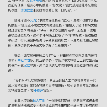
面前的任務，還有心中的酷愛。”彭文說，“我們想用這種時光維度
的表達，
瑜伽教室
來反應修復師日復一日的苦守。”
這種守護不
交流
只依附文保任務者的匠心，更離不開古代科技
的賦能。“迷信正不竭助力文物維護任務。”秦始天子陵博物院文物
維護部館員李曉溪說，“今朝，我們與山東年夜學一起配合，應用
高精度顯微技巧，從40多件陶俑上提取了100多枚指紋。借助指紋
學研討，得以深刻探析秦代手產業組織形式、休息力組成和社會構
造，為解讀秦代手產業文明供給了全新視角。”
據悉，該展覽將連續至5月20日，經由過程豐盛的展陳內在的
事務和
時租空間
多元的互動情勢，體系浮現文物從出土到展出背后
的專門研究
家教
守護，周全展現遺址本體與挖掘現場維護的實行結
果。
“我們盼望以展覽為橋梁，向正面對個人工作選擇的年青一代
展示文物維護行業的奇特魅力與時期價值，吸引更多青年氣力投身
文物維護工作。”夏
小樹屋
寅說。
觀賞人流她做
個人空間
了一個優雅的旋轉，她的咖啡館被兩種
能量衝擊得搖搖欲墜，但她卻感到前所未有的平靜。在展柜前徐徐