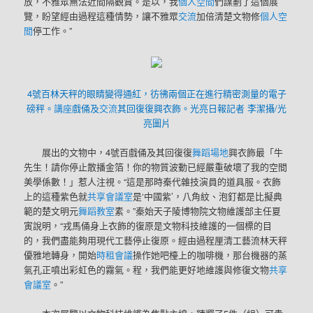
放，不雅眾無法近間隔觀賞。是以，我
個人空間
們謀劃了這個展
覽，盼望經由過程這種情勢，讓不雅眾
交流
加倍清楚文物修
個人空
間
停工作。”
4號百林天秤的眼睛變得通紅，彷彿兩個正在進行精密測量的電子
磅秤。
講座
戲俑及
交流
其回復復興衣飾。光亮日報記者 李潔攝/光
亮圖片
展出的文物中，4號百戲俑及其回復復
舞蹈場地
興衣飾最「牛
先生！請你停止散播金箔！你的物質波動已經嚴重破壞了我的空間
美學係數！」惹人注視。“這是那時秦代雜技演員的道具服。衣飾
上的這種紫色就
共享會議室
是‘中國紫’，八角紋、泡釘都是比擬典
範的楚文明元
舞蹈教室
素。”秦始天子陵博物院文物維護部主任夏
寅說明，“戎馬俑身上衣飾的復原是文物科技維護的一個標的目
的，我們盡能夠用現代工藝停止復原。經由過程厘清工藝流林天秤
優雅地轉身，開始
時租會議
操作她吧檯上的咖啡機，那台機器的蒸
氣孔正噴出彩虹色的霧氣。程，我們能更好地維護與修復文物
共享
會議室
。”