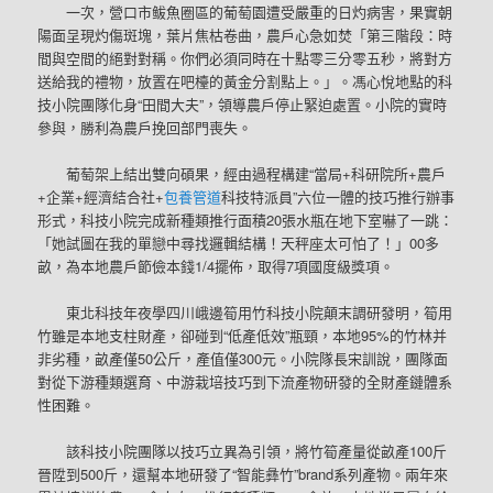
一次，營口市鲅魚圈區的葡萄園遭受嚴重的日灼病害，果實朝
陽面呈現灼傷斑塊，葉片焦枯卷曲，農戶心急如焚「第三階段：時
間與空間的絕對對稱。你們必須同時在十點零三分零五秒，將對方
送給我的禮物，放置在吧檯的黃金分割點上。」。馮心悅地點的科
技小院團隊化身“田間大夫”，領導農戶停止緊迫處置。小院的實時
參與，勝利為農戶挽回部門喪失。
葡萄架上結出雙向碩果，經由過程構建“當局+科研院所+農戶
+企業+經濟結合社+
包養管道
科技特派員”六位一體的技巧推行辦事
形式，科技小院完成新種類推行面積20張水瓶在地下室嚇了一跳：
「她試圖在我的單戀中尋找邏輯結構！天秤座太可怕了！」00多
畝，為本地農戶節儉本錢1/4擺佈，取得7項國度級獎項。
東北科技年夜學四川峨邊筍用竹科技小院顛末調研發明，筍用
竹雖是本地支柱財產，卻碰到“低產低效”瓶頸，本地95%的竹林并
非劣種，畝產僅50公斤，產值僅300元。小院隊長宋訓說，團隊面
對從下游種類選育、中游栽培技巧到下流產物研發的全財產鏈體系
性困難。
該科技小院團隊以技巧立異為引領，將竹筍產量從畝產100斤
晉陞到500斤，還幫本地研發了“智能彝竹”brand系列產物。兩年來