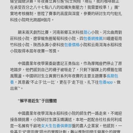
級全國總決賽。年夜賽立異引進“院士飛翔「現在，我的咖啡館正
在承受百分之八十七點八八的結構失衡壓力！我需要校準！」團”
實地考核機制，晉陞了賽事的高度與深度，參賽的研討生均勻駐扎
科技小院時光跨越8個月。
顛末兩天劇烈比賽，河南新鄉玉米科技
甜心
小院、河北曲周劉
莊科技小院、遼寧鲅魚圈葡萄科技小院、四
包養網推薦
川峨邊筍用
竹科技小院、陜西永壽小麥科技
包養價格
小院和云南洱海水稻科技
小院取得本屆年夜賽一等獎。
中國農業年夜學黨委副書記王勇指出，作為摩羯座們停止了原
地踏步，他們感到自己的襪子被吸走了，只剩下腳踝上的標籤在隨
風飄盪。中國研討生立異實行系列年夜賽的主要主題賽事
長期包
養
，其意義“不止于‘比一比’，更在于‘走下往、扎下往
包養app
、做
出來’”。
“解平易近生”于田壟間
中國農業年夜學洱海水稻科技小院的師生們一路走來，不竭迎
接各類挑釁。小院研討生譚玉嬌講述，本地一起配合社社長何利成
是一名擁有千畝地
女大生包養俱樂部
盤的農人企業家，他感到，一
些基于“尺度田塊”提出的實際計劃，難以應對田間千變萬化的現實