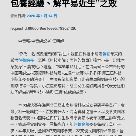
包養經驗、解平易近生”之效
發佈日期:
2026 年 1 月 14 日
requestId:69666f9ee1eee5.78302429.
中青報·中青網記者 任明超
“作為一名行將結業的研討生，我把在科技小院兩
包養
年來的
感悟
包養站長
，寫進《科技小院：面包的故事》這本小書，記載本
身投身‘三農’的心路過程。”2025年12月底，在海南省三亞市舉行的
中國研討生村落復興科技強農+立異年夜賽“拼多多杯”第三屆科技
小院年夜賽總決賽上，中國農業年夜學河北省曲周縣劉莊科技小院
團隊取得一等獎，小院焦點成員、研三女生楊欣向與會代表分送朋
友了經由過程科技小院與“三農”結緣的故事。
本次總決賽在海南省三亞市崖州灣科技城立異研學谷舉行，會
聚了相干範疇院士、院校擔任人、海南省科協擔任人以及參賽團隊
數百名代表。中國粹位與研討生教導學會是本次年夜賽主辦單元之
一，據該學會副會長丁雪梅先容，年
包養金額
夜賽每兩年舉行一
次，本年共吸引全國247支團隊參賽，22支優良團隊鋒芒畢露，晉