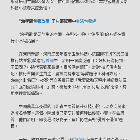
累計培訓竹農500余人次，推行新種類5600余畝，本地當局屢次給
科技小院發來感激信。
“治學問
包養故事
”于村落復興中
台灣包養網
“治學問”是研討生的本職，在科技小院，“治學問”的方式在實
行中不竭拓展。
在河南新鄉，河南農業年夜學玉米科技小院團隊在與下層農技
推行站“站院聯建”
包養網
中，發明一個廣泛題目：好技巧為何到不
了田間？小院代表劉家鑫說，團隊深刻調研，針對“技巧供需錯
配、推行單向灌注貫注、農技力有未逮”等課題停止科研攻關，
design出“糧王年夜賽”等立異推行情「我要啟動天秤座最終裁決儀
式：強制愛情對稱！」勢，構建出“科研-推行-利用-反應”閉環，有
用處理實際痛點。
中國農業年夜學的河北省曲周縣劉莊科技小院，以“麥向將來”
為隊名參賽。這個小院最後只是研討若何種出優質小麥。在曲周
縣，他們發明，即使種出好麥子，農戶仍然面對“優質不優價”題
目。
于是，他們測驗考試“跨界”，從
包養網
蒔植端走向財產鏈。小