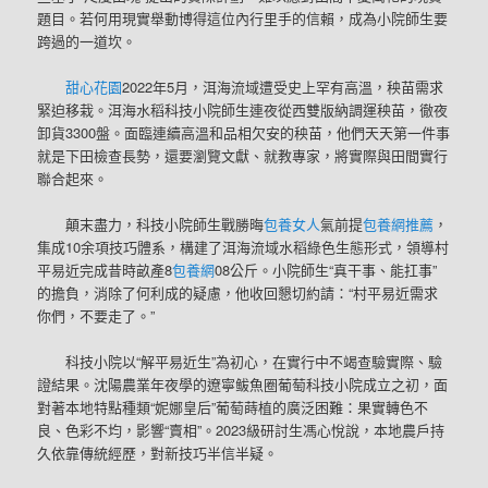
題目。若何用現實舉動博得這位內行里手的信賴，成為小院師生要
跨過的一道坎。
甜心花園
2022年5月，洱海流域遭受史上罕有高溫，秧苗需求
緊迫移栽。洱海水稻科技小院師生連夜從西雙版納調運秧苗，徹夜
卸貨3300盤。面臨連續高溫和品相欠安的秧苗，他們天天第一件事
就是下田檢查長勢，還要瀏覽文獻、就教專家，將實際與田間實行
聯合起來。
顛末盡力，科技小院師生戰勝晦
包養女人
氣前提
包養網推薦
，
集成10余項技巧體系，構建了洱海流域水稻綠色生態形式，領導村
平易近完成昔時畝產8
包養網
08公斤。小院師生“真干事、能扛事”
的擔負，消除了何利成的疑慮，他收回懇切約請：“村平易近需求
你們，不要走了。”
科技小院以“解平易近生”為初心，在實行中不竭查驗實際、驗
證結果。沈陽農業年夜學的遼寧鲅魚圈葡萄科技小院成立之初，面
對著本地特點種類“妮娜皇后”葡萄蒔植的廣泛困難：果實轉色不
良、色彩不均，影響“賣相”。2023級研討生馮心悅說，本地農戶持
久依靠傳統經歷，對新技巧半信半疑。