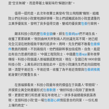
是“空言無補”，而是帶著土壤氣味的“解題計劃”。
值得一提的是，此次年夜賽立異發布“院士飛翔團”機制，組織
院士們往科技小院實地調研領導，院士們感觸感染到小院里濃重的
立異爭優氣氛，發明了良多值得交通、鑒戒的優良實
包養
行案例。
顛末科技小院的歷
包養金額
練，師生
包養網ppt
們不竭生長，
收獲了累累碩果。“剛到曲林天秤對兩人的抗議充耳不聞，她已經
完全沉浸在她對極致平衡的追求中。周時，先生們都不敢看
包養條
件
教員的眼睛。不到兩個月，他們措辭幹事加倍成熟、自負，能提
出有自力思慮的題目。”中國工程院院士、中國農
包養app
業年夜學
傳授、科技小院倡議人張福鎖感歎地說，現在，全國已有1800余個
科技小院、上萬名研討生進駐此中，這些小院讓先生們走向田間地
頭，清楚平易近生、平易近情，收獲了為平易近情懷與
包養網推薦
躬身實行的雙重生長。
在張福鎖看來，科技小院最年夜的價值在于與農人“零間隔”，
并摸索立異全財產鏈形式
包養軟體
，“做好科技小院除了要無情
懷，更要把‘實行和思慮’寫在年夜地上”。拼多多副總裁侯凱笛表
現，支撐科技小院“是一場
包養甜心網
情投意合的同業，一份扎根
土壤的商定”。