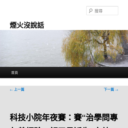
跳
至
搜
主
尋
要
煙火沒說話
內
容
主
首頁
要
選
單
文
←
上一篇
下一篇
→
章
導
覽
科技小院年夜賽：賽“治學問專