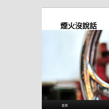
跳
至
主
煙火沒說話
要
內
容
主
首頁
要