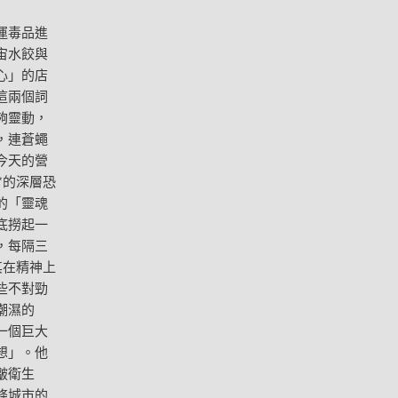
運毒品進
宙水餃與
心」的店
這兩個詞
夠靈動，
，連蒼蠅
今天的營
*的深層恐
的「靈魂
底撈起一
，每隔三
其在精神上
些不對勁
潮濕的
一個巨大
想」。他
皺衛生
條城市的