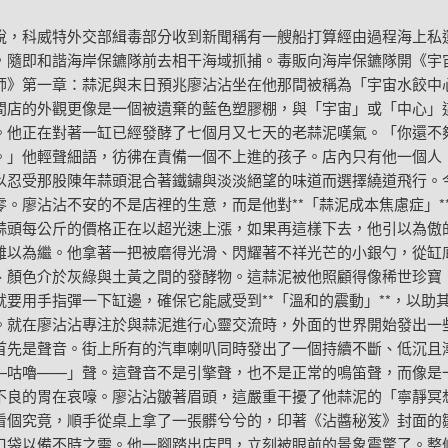
科威特外交部緝毒部分收到新聞稱有一艘船打算經由過程海上私
，隨即和諧海岸保鑣隊前去相干海域抓捕。毒販向海岸保鑣隊開《宇
師》第一章：蒜泥與末日預兆廖沾沾坐在他那間被稱為「宇宙水餃中
間店的外觀更像是一個被遺棄的藍色塑膠棚，與「宇宙」或「中心」
。他正在對著一缸已經發酵了七個月又七天的老蒜泥嘆氣。「你還不
。」他輕聲細語，彷彿在責備一個不上進的孩子。店內只有他一個人
以忍受那股陳年蒜頭混合著鐵鏽與淡淡絕望的味道而選擇繞道飛行。
零。廖沾沾不安的不是店裡的生意，而是他對**「蒜泥成本焦慮症」*
蒜頭每公斤的價格正在以超光速上漲，如果再這樣下去，他引以為傲
難以為繼。他拿著一把被磨得光滑、閃耀著不祥光芒的小銀勺，從缸
、顏色介於灰綠與土黃之間的發酵物。這蒜泥被他照顧得像稀世珍寶
就要用手指彈一下缸邊，確保它能感受到**「溫和的震動」**，以助
。就在廖沾沾專注於與蒜泥進行心靈交流時，外面的世界開始發出一
首先是聲音。街上所有的汽車喇叭同時發出了一個持續不斷、低沉且
—咕嚕——」聲。這聲音不是引擎聲，也不是正常的鳴笛聲，而像是
不良的胃在哀嚎。廖沾沾皺著眉頭，這嚴重干擾了他蒜泥的「寧靜冥
看個究竟，順手從桌上拿了一張髒兮兮的，印著《沾醬秘笈》封面的
口袋以備不時之需。他一腳踏出店門，立刻被眼前的景象震驚了。整