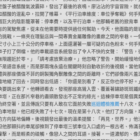
空盤子被醋酸氣波震碎，發出了最後的哀鳴。廖沾沾的宇宙冒險，就
和醋酸的混亂中，拉開了帷幕。《平行泊車維度：車位爭奪戰》何手
個巨大的陰影籠罩著：停車費，以及平行泊車。他那輛老舊的掀背車
有的駕駛焦慮，從未在他需要時提供過任何幫助。今天，他面臨的是
的挑戰，一條夾在理髮店與一間專賣金屬雕像的畫廊之間的窄巷。一
尺寸小上三十公分的停車格，上面還灑著一層可疑的白色粉末。何手
車子打了倒檔。他的車載語音系統發出了令人不快的女聲：「警告，
無限趨近於零。」「請考慮放棄治療。」他忽略了警告，開始緩慢地
不是語音系統，而是那兩塊永遠在關鍵時刻自動收折的後視鏡。當他
體與那座價值不菲的銅製獨角獸雕像之間的距離時，它們卻像兩片羞
雅地縮了回去。同時發出低語：「你還是別看了，反正你也停不好。
快要跳出來了。他轉頭看去，發現那座高聳入雲、覆蓋著鏽跡斑斑鐵
車塔，正在那片窄巷的盡頭散發出不正常的綠光。這棟停車塔是個異
始終空著，並且傳說只要有人敢在它面前失敗
巡迴體檢推薦
十八次，
泊車地獄。他已經失敗了十七次。現在是第十八次。他打了方向盤，
的方向猛地偏轉。後視鏡發出最後的溫柔提醒：「再見，世界。」他
但他那顫抖的車尾卻擦到了停車塔三號車位入口處的一根古老、佈滿
撞擊，而是輕柔的碰觸，像戀人之間的耳語。接著，一道濃郁的、像