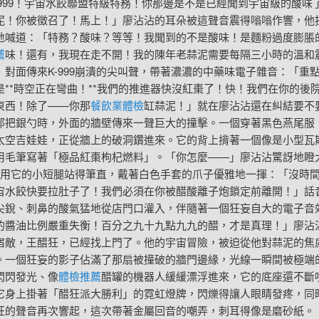
K-999！宇宙水餃聯盟特級特務！你那邊是不是已經聞到宇宙級的酸味
泥！你被徵召了！馬上！」廖沾沾的耳朵被這聲音震得嗡嗡作響，他
地喊道：「特務？酸味？等等！我聞到的不是酸味！是麵粉過度膨脹
薦
味！還有，我現在走不開！我的陳年老蒜泥需要每隔三小時的溫和
」對面傳來K-999崩潰的尖叫聲，帶著濃濃的中藥味電子雜音：「重
是**時空正在彎曲！**我們的推進器快沒紅棗了！快！我們在你的後
東西！除了——你那
餐飲業體檢
缸蒜泥！」就在廖沾沾還在糾結要不
那把銀勺時，外面的牆壁傳來一聲巨大的撞擊。一個穿著黑色燕尾服
太空吉娃娃，正從牆上的破洞鑽進來。它的背上揹著一個像是小型瓦
用毛筆寫著「極品紅棗枸杞燃料」。「你怎麼——」廖沾沾驚訝地瞪
999用它的小短腿站得筆直，戴著白色手套的爪子優雅地一揮：「沒時
宙水餃快要拉肚子了！我們必須在你被醋酸離子炮鎖定前離開！」話
尖銳、刺鼻的酸氣猛地從店門口灌入，伴隨著一個狂妄自大的電子音
的醬油比例嚴重失衡！百分之九十九點九九的醋，才是真理！」廖沾
宿敵，王醋狂，已經找上門了。他的宇宙冒險，被迫從他對蒜泥的焦
。一個狂妄的影子佔滿了那扇被撞破的牆門邊緣，光線一瞬間被極端
閃閃發光、像
體檢推薦
醋罐的機器人緩緩漂浮進來，它的底座還不斷
它身上掛著「醋狂派大勝利」的霓虹燈牌，閃爍得讓人眼睛發疼，同
狂的聲音再次響起，這次帶著金屬回音的嘲弄，刺耳得像是磨砂紙。