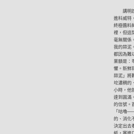
講明說，
進科威特
終極醬料
裡，但這
毫無關係
我的蒜泥
都因為難
業額是：
懼。新鮮
蒜泥」將
坨濃稠的
小時，他
達到圓滿
的信號。
「咕嚕—
的、消化
決定出去
紙，塞進