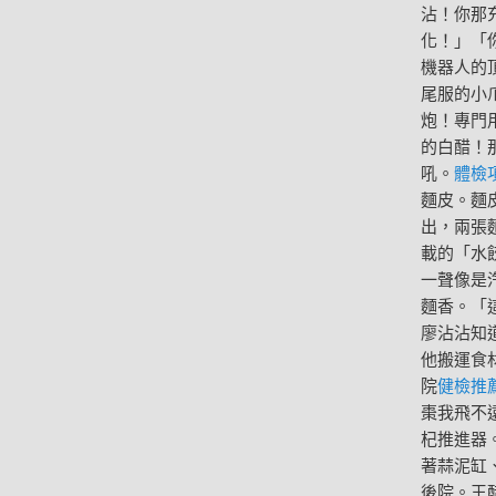
沾！你那
化！」「
機器人的
尾服的小
炮！專門
的白醋！
吼。
體檢
麵皮。麵
出，兩張
載的「水
一聲像是
麵香。「
廖沾沾知
他搬運食
院
健檢推
棗我飛不
杞推進器
著蒜泥缸
後院。王