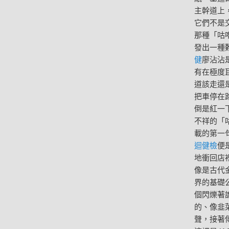
主幹道上
它們不是
那種「咕
發出一種
健
廖沾沾
有在極度
道該走還
把車停在
倒是紅一
不祥的「
載的第一
迴健檢
便
地衝回店
像是古代
界的基礎
個閃爍著
的、像韭
聲，接著