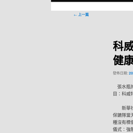
選
單
文
←
上一篇
章
導
覽
科
健
發佈日期:
20
張水瓶的
目：科威
新華社科
保鑣隊當
種沒有標
儀式：強