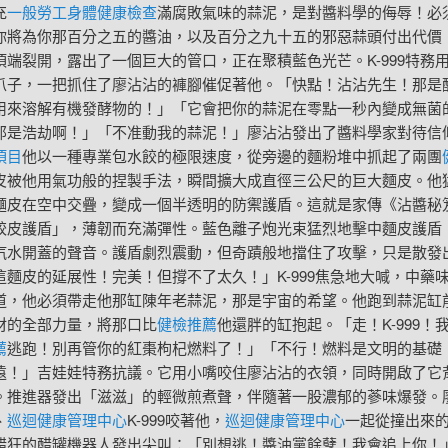
充
一般勞工身體健康檢查
滿腐敗氣味的蒜泥，是對醬料學的侮辱！必
你將為你那百分之五的醬油，以及百分之九十五的邪惡蒜頭付出代價
頂端裂開，露出了一個巨大的管口，正在聚積藍色光芒。K-999特務
爪子，一把抓住了廖沾沾的褲腳催促著他。「快點！沾沾先生！那是
用來溶解有機發酵物的！」「它會把你的蒜泥在零點一秒內變成無菌
那是浩劫啊！」「不准動我的蒜泥！」廖沾沾發出了醬料學家對待信
項目
他以一種專業包水餃的極限速度，從旁邊的麵粉堆中抓起了兩團
皮被他用氣功般的捏製手法，瞬間擴大成直徑三公尺的巨大麵皮。他
麵皮在空中交疊，變成一個半透明的防禦護盾。這就是家傳《沾醬秘
餃皮護盾」，薄韌而充滿彈性。藍色離子炮光束猛烈地擊中麵皮護盾
汽水開蓋的聲音。護盾劇烈震動，但奇蹟般地擋住了攻擊，只是散發
這麵皮的延展性！完美！但撐不了太久！」K-999焦急地大喊，中藥
道，他必須帶走他那缸陳年老蒜泥，那是宇宙的希望。他跑到蒜泥缸
材的全部力量，將那口比
健檢推薦
他還胖的缸抱起。「走！K-999！
薦
逃跑！別再管你的紅棗枸杞燃料了！」「不行！燃料是文明的基礎
遠！」吉娃娃特務抗議。它用小嘴咬住廖沾沾的衣領，同時開啟了它
。推進器發出「滋滋」的輕微煎煮聲，伴隨著一股濃郁的蔘味爆發。
、
巡迴健康管理中心
K-999咬著他，
巡迴健康管理中心
一起從撞出來
醋狂的醋罐機器人發出尖叫：「別想逃！醬油黨餘孽！我會追上你！