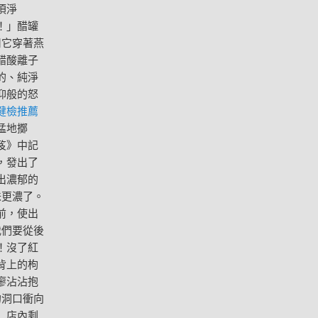
須淨
！」醋罐
用它穿著燕
醋酸離子
的、純淨
仰般的怒
健檢推薦
猛地擲
笈》中記
，發出了
出濃郁的
味更濃了。
前，使出
我們要從後
！沒了紅
背上的枸
廖沾沾抱
的洞口衝向
」店內剩