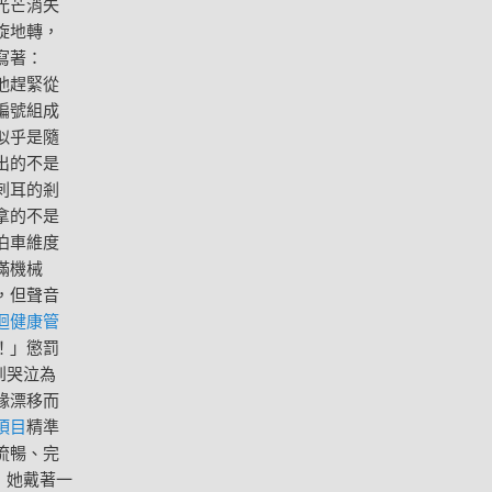
光芒消失
旋地轉，
寫著：
他趕緊從
編號組成
似乎是隨
出的不是
刺耳的剎
拿的不是
泊車維度
滿機械
，但聲音
迴健康管
！」懲罰
到哭泣為
緣漂移而
項目
精準
流暢、完
，她戴著一