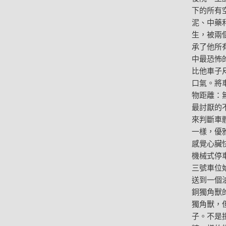
下的所有
泥、中藥
生，被兩
承了他所
中最恐怖
比他車子
口氣。將
物距離：
最討厭的
來判斷車
一樣，優
感覺心臟
機械式停
三號車位
送到一個
銅獨角獸
獨角獸，
子。不是