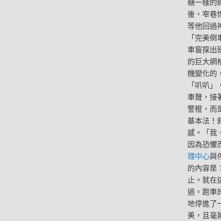
糖一樣的
後，窄巷
等他回過
「完美倒
車窗探出
的巨大網
機變化的
「叭叭」
車聲，接
警棍，而
基本法！
感。「我
因為恐懼
理中心
與
的內容是
止。就在
過。跑車
地停進了
美，且毫