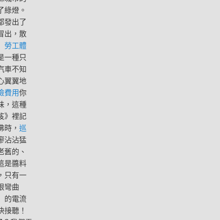
了綠燈。
都發出了
冒出，散
」
勞工體
是一種只
汽車不知
心翼翼地
檢費用
你
味，這種
笈》裡記
沸時，
巡
廖沾沾猛
老舊的、
這是醬料
，只有一
根彎曲
」的電流
快接聽！