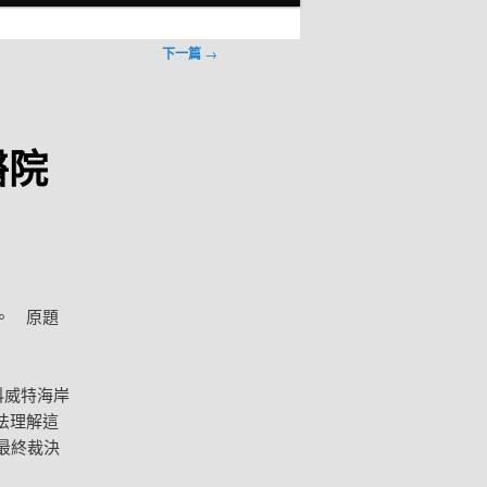
下一篇
→
醫院
。 原題
科威特海岸
法理解這
最終裁決