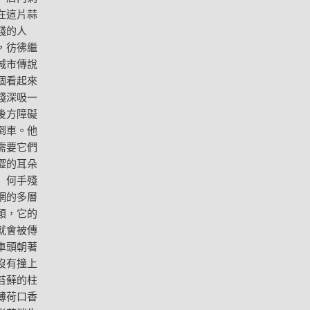
在這片蒜
殘的人
，彷彿繼
城市傳說
個看起來
殘深吸一
後方障礙
倒車。他
需要它們
澀的耳朵
」何手殘
網的多層
類，它的
就會被傳
車頭朝著
沒有撞上
苔蘚的柱
薄荷口香