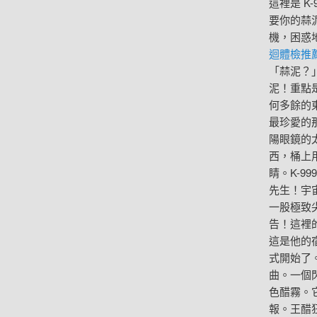
這裡是 
要你的蒜
機，困惑
迴體檢推
「蒜泥？
泥！重點
何多餘的
最珍愛的
陽眼鏡的
西，桶上
睛。K-
先生！宇
一股極致
告！這裡
這是他的
式開始了
曲。一個
色醋霧。
報。王醋