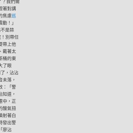
了？我們需
捏著對講
的焦慮
巡
震動！」
點不是蒜
院！別帶任
要帶上他
、戴著太
斯桶的東
大了眼
間了，沾沾
音未落，
效：「警
沾知道，
慮中，正
的酸氣扭
噴射著白
時發出警
「廖沾