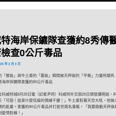
威特海岸保鑣隊查獲約8秀傳
康檢查0公斤毒品
26 年 2 月 3 日
「傻氣」與牛土豪的「霸氣」瞬間被天秤座的「平衡」力量所鎖死
特海岸保鑣隊查獲約80公斤毒品
威特城8月25日電（記者尹炣）科威特外交部25日頒發講明說，
天「可惡！這是什麼低級的情緒干擾！」牛土豪對著天空大吼，他無
價的能量。查獲約80公斤毒品并打逝世兩名毒販。「我要啟動天秤座
制愛情對稱！」