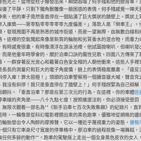
綠色光芒。猛地從柱子爆發出來，瞬間吞噬了何手殘和他的掀背車。
恢復了平靜，只剩下獨角獸雕像一臉困惑的表情。何手殘感覺一陣天
神來，他的車子竟然垂直停在一個貼滿了巨大獎狀的牆壁上。獎狀上
車入庫獎——第零點零零零零零九度偏差。」落款人是「倒車王」。
頭，發現周圍不再是熟悉的城市街道，而是一望無際、由無數白線和
格。這裡的空氣聞起來像是新買的輪胎和劣質香水的混合物，而重力
，有時感覺很重，有時像漂浮在游泳池裡。他試圖按喇叭，但喇叭發
，而是他童年時學會的、關於泊車口訣的魔性兒歌。四面八方傳來了
著，一群穿著反光背心和戴著白色安全帽的人朝他衝來。這些人手裡
是長長的測量尺和巨大的電子角度儀，臉上的表情極度嚴肅。「違反
斜停入庫！罪大惡極！」領頭的泊車警察用一個擴音器大喊，聲音充
、我沒有斜停！我只是垂直停在了牆壁上！」何手殘趕緊為自己辯解
而顫抖。「垂直泊車？那是在第三次元的行為，在這裡，你的車體
巡
停車線的夾角是——八十九點七度！按照維度法則，你必須接受懲罰
：無限次觀看一部名為**《新手泊車七百次失敗集錦》的紀錄片，直
這時，一輛像是從科幻電影裡開出來的黑色跑車，優雅地從網格的邊
的輪胎發出令人陶醉的摩擦聲，它以一種近乎蔑視重力的姿態，
健檢
一個只有它車身尺寸寬度的停車格中。那泊車的過程就像一場舞蹈，
無任何多餘的動作**。跑車的駕駛座上走出一個全身黑色皮衣的女人