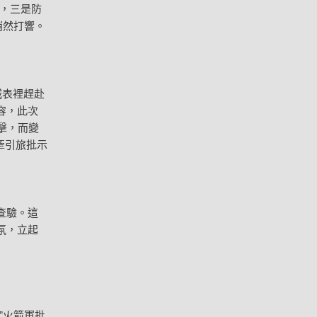
，三是防
悄然打響。
城表裡趕赴
容，此次
攻擊，而變
牽引旅批示
查驗。這
氛，立起
”火箭軍批