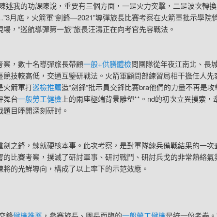
述我的功課陳說，重要有三個方面，一是火力突擊，二是波次轉換
”3月底，火箭軍“劍鋒—2021”導彈旅長比賽考察在火箭軍批示學院
現場，“巡航導彈第一旅”旅長汪濤正在向考官先容戰法。
察，數十名導彈旅長帶顧
一般+供膳體檢
問團隊從年夜江南北、長
臺競技較高低，交通互鑒研戰法。火箭軍顧問部練習局相干擔任人先
是火箭軍打
巡檢推薦
造“劍鋒”批示員交鋒比賽bra他們的力量不再是
秤舞台
一般勞工健檢
上的兩座極端背景雕塑**。nd的初次立異摸索，
戰題目睜開深刻研討。
之鋒，練就硬核本事。此次考察，是對軍隊練兵備戰結果的一次
響的比賽考察，撲滅了研討軍事、研討戰鬥、研討兵戈的非常熱絡氣
練將的光鮮導向，構成了以上率下的示范效應。
交鋒
健檢推薦
，參賽旅長、團長面臨的
一般勞工健檢
是統一份考卷。