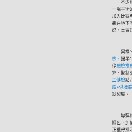
不少旅林
一場平衡
加入比賽
瓶在地下
怒。本質
異樣“帶
檢
，提早
停
體檢推
算、擬制
工健檢
點
般+供膳
默契度。
導彈旅長
腳色，加
正獲得批