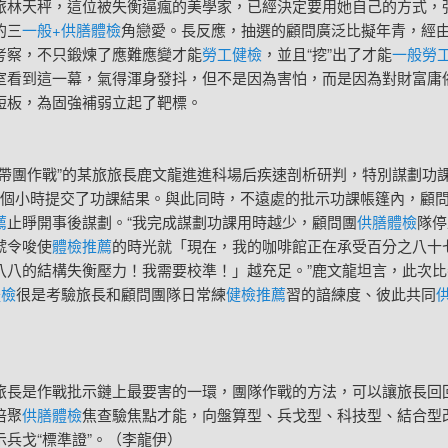
天秤，這位被失衡逼瘋的美學家，已經決定要用她自己的方式，
的三
一般+供膳體檢
角戀愛。長反應，抽選的顧問廣泛比擬年青，經
考察，不只鍛煉了應難應變才能
勞工健檢
，並且“挖”出了才能
一般勞
室看到這一幕，氣得渾身發抖，但不是因為害怕，而是因為對財富庸
短板，為固強補弱立起了靶標。
團作戰”的某旅旅長鹿文龍進進科場后疾速剖析研判，特別謀劃功
1個小時提交了功課結果。與此同時，不遠處的批示功課帳篷內，顧
薦
止睜開事後謀劃。“我完成謀劃功課用時越少，顧問團
供膳體檢
隊停
號令唆使
體檢推薦
的時光就「現在，我的咖啡館正在承受百分之八十
八八的結構失衡壓力！我需要校準！」越充足。”鹿文龍坦言，此次比
體檢
很是考驗旅長和顧問團隊日常練
健檢推薦
習的諳練度、彼此共同
是作戰批示鏈上最要害的一環，團隊作戰的方法，可以讓旅長回
倍聚
供膳體檢
焦查驗焦點才能，向盤算型、兵戈型、科技型、結合型
示兵戈“標準證”。（李龍伊）