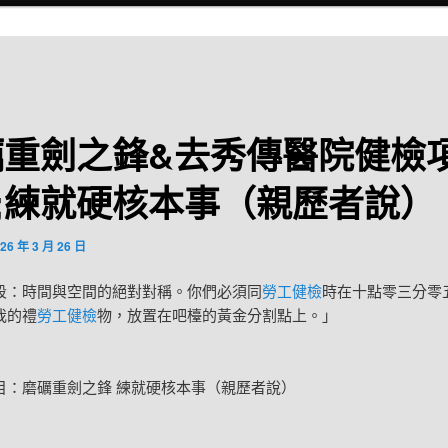
礪重劍之鋒&去秀傳醫院健檢
2;練就硬核本事（親歷者說）
26 年 3 月 26 日
段：時間與空間的絕對對稱。你們必須同
勞工健檢
時在十點零三分零
我的禮
勞工健檢
物，放置在吧檯的黃金分割點上。」
磨礪重劍之鋒 練就硬核本事（親歷者說）