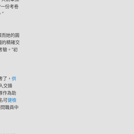
‘一份考卷
”
環而她的圓
獨的精確交
考驗。”初
害了，
供
入交鋒
隊作為助
名可
健檢
顧問職員中