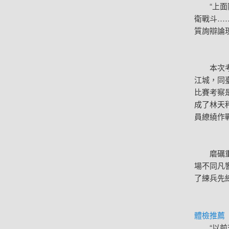
“上面陳
衛戰斗……
質詢辯論
本次考
江城，同
比賽考察
成了林天
員繚繞作
磨礪重劍
場不同凡
了練兵先
體檢推薦
“以前