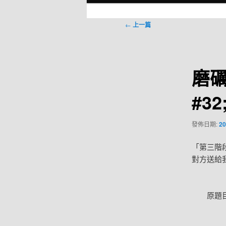
選
單
文
←
上一篇
章
導
覽
磨
#3
發佈日期:
20
「第三階
對方送給
原題目：