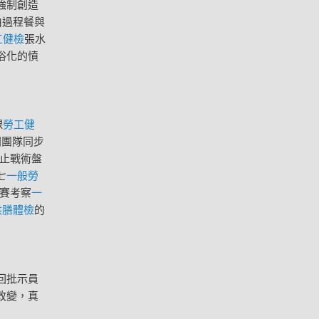
強制創造
由過程餐與
工健檢
張水
俗化的憤
課
勞工健
問團隊同步
止戰術盤
七
一般勞
賽考察
一
供膳體檢
的
回批示員
改變，真