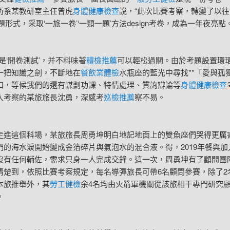
術系某教研室主任曾虎
身體健康檢查
說，“此次比賽考察，轉變了以往
題形式，采取‘一旅一卷’‘一類一題’方法design考卷，成為一年夜亮點。
‘開卷測試’，并不料味著
體檢推薦
可以輕松過關。由於考題設置環
一把知識之劍，不斷地在
餐飲業體檢
水瓶座的藍光中尋找**「愛與孤
扣，等候我們的還有謀劃功課、特情處理、質詢辯論等
身體健康檢查
入考察的某旅旅長沈勇，深感考
巡檢推薦
察不易。
這個科場，某旅旅長周勇坤明白地記地面上的雙魚座們哭得更厲
們的海水淚開始變成金箔碎片與氣泡水的混合液。得，2019年餐與加
沒有任何輔佐，需求只身一人完成交鋒。這一次，周勇坤有了顧問團
清楚到，依照比賽考察規定，每名導彈旅長可帶6名顧問參賽，除了2
本旅推舉外，其
勞工健檢
余4名均由火箭軍機關從該旅相干專門研究
。