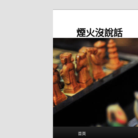
跳
至
主
煙火沒說話
要
內
容
主
首頁
要