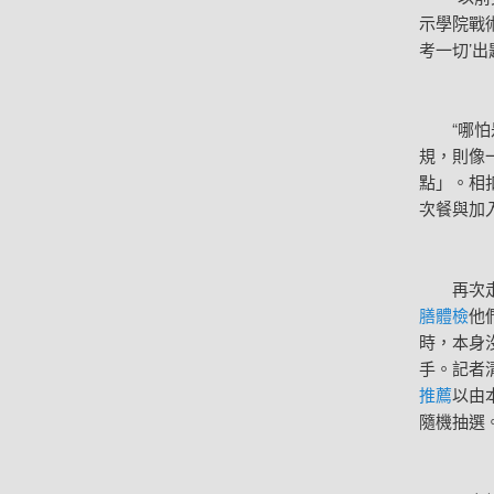
示學院戰
考一切’出
“哪怕是
規，則像
點」。相
次餐與加
再次走進
膳體檢
他
時，本身
手。記者
推薦
以由
隨機抽選