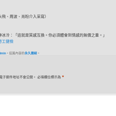
、周波、肖盼介入采寫）
神冰冷：「這就是質感互換。你必須體會到情感的無價之重。」
勞工健檢
dmin
。這篇內容的
永久連結
。
*
電子郵件地址不會公開。
必填欄位標示為