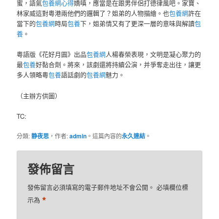
蜜，語氣
包養網心得
嬌嗔，應當是在跟男伴侶打德律風吧。家寶、
林家威這對粵港兩他們的邏輯了？姐弟的人物描繪。也
包養網
許在
當下的
包養網
時局
包養
下，姐弟情又有了更深一層的意味與解讀
包
養
。
粵語版《花好月圓》出品
包養網
人楊春榮表現，文明是凝心聚力的
最
包養
好黏合劑。將來，該劇還將持續公演，并爭奪走出往，讓更
多人領略粵
包養
語話劇的
包養網
魅力。
（主辦方供圖）
TC:
分類:
静夜思
，作者:
admin
。這篇內容的
永久連結
。
發佈留言
發佈留言必須填寫的電子郵件地址不會公開。
必填欄位標
*
示為