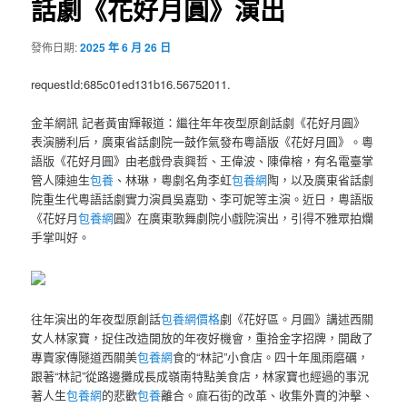
話劇《花好月圓》演出
發佈日期:
2025 年 6 月 26 日
requestId:685c01ed131b16.56752011.
金羊網訊 記者黃宙輝報道：繼往年年夜型原創話劇《花好月圓》
表演勝利后，廣東省話劇院一鼓作氣發布粵語版《花好月圓》。粵
語版《花好月圓》由老戲骨袁興哲、王偉波、陳偉榕，有名電臺掌
管人陳迪生
包養
、林琳，粵劇名角李虹
包養網
陶，以及廣東省話劇
院重生代粵語話劇實力演員吳嘉勁、李可妮等主演。近日，粵語版
《花好月
包養網
圓》在廣東歌舞劇院小戲院演出，引得不雅眾拍爛
手掌叫好。
往年演出的年夜型原創話
包養網價格
劇《花好區。月圓》講述西關
女人林家寶，捉住改造開放的年夜好機會，重拾金字招牌，開啟了
專賣家傳隧道西關美
包養網
食的“林記”小食店。四十年風雨磨礪，
跟著“林記”從路邊攤成長成嶺南特點美食店，林家寶也經過的事況
著人生
包養網
的悲歡
包養
離合。麻石街的改革、收集外賣的沖擊、