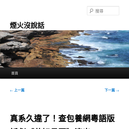
跳
至
搜
主
尋
要
煙火沒說話
內
容
主
首頁
要
選
單
文
←
上一篇
下一篇
→
章
導
覽
真系久違了！查包養網粵語版