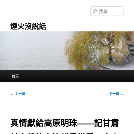
跳
至
搜
主
尋
要
煙火沒說話
內
容
主
首頁
要
選
單
文
←
上一篇
下一篇
→
章
導
覽
真情獻給高原明珠——記甘肅