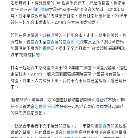
名參賽者中，得分最高的 30 名選手進進下一補給修養區，也是全
國“三區三州”和
包養網
甘肅省“兩州一縣”深度貧苦地域。2012年12
月，劉永革從敦煌離開雪域高原甘南，擔負甘南州副州長，2015年
兼任一起配合市委書記，2019年任甘南州委常委。
若何在高冷偏僻、成長滯后的一起配合市，走出一條生態美妙、經
濟成長、蒼
包養
生富
包養
饒的
包養網 花園
成長之路？劉永革快馬
加鞭深刻下層調
包養網
研，提出了全力打造“年夜美羚城·高原明珠
城市”的計謀目的。
甘南一起配合生態財產園區于2012年開工扶植，但進度遲緩，進駐
企業較少。2015年，劉永革到園區調研時表現，“園區擁有區位、
財產、資本、人力諸多上風，我們不克不及端著金飯碗，過著窮日
子”。
“從那時起，每半月一次的園區扶植項目調劑會
包養
雷打不動。”時
任園區管委會
包養網 花園
主任的一起配合市副市長周文談起那時
的情形仍很是激動。
一起配合市委者不克不及分開座位。」、市當局還
包養
為開麥拉跟
蹤她的舉措。任務職員在灌音
包養網
經過歷程中發明有選園區量身