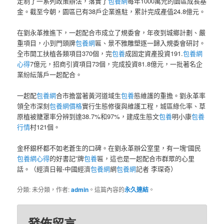
定制了一系列政策辦法，落實了
包養網
每年1000萬元的園區成長基
金。截至今朝，園區已有38戶企業進駐，累計完成產值24.8億元。
在劉永革推進下，一起配合市成立了規委會，年夜到城鄉計劃、嚴
重項目，小到門頭牌
包養網
匾、景不雅雕塑逐一歸入規委會研討。
全市開工扶植各類項目370個，完
包養
成固定資產投資191.
包養網
心得
7億元，招商引資項目73個，完成投資81.8億元，一批著名企
業紛紜落戶一起配合。
一起配
包養網
合市擔當著黃河道域生
包養
態維護的重擔。劉永革率
領全市深刻
包養網價格
實行生態修復與維護工程，城區綠化率、草
原植被籠罩率分辨到達38.7%和97%，建成生態文
包養
明小康
包養
行情
村121個。
金杯銀杯都不如老蒼生的口碑。在劉永革辦公室里，有一塊“國民
包養網心得
的好書記”牌
包養
匾，這也是一起配合市群眾的心里
話。（經濟日報-中國經濟
包養網
網
包養網
記者 李琛奇）
分類: 未分類，作者:
admin
。這篇內容的
永久連結
。
發佈留言