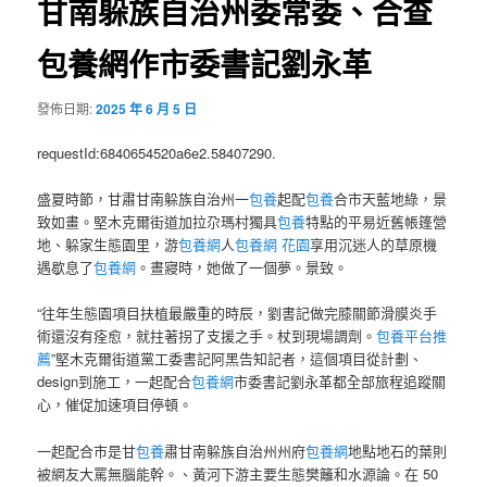
甘南躲族自治州委常委、合查
包養網作市委書記劉永革
發佈日期:
2025 年 6 月 5 日
requestId:6840654520a6e2.58407290.
盛夏時節，甘肅甘南躲族自治州一
包養
起配
包養
合市天藍地綠，景
致如畫。堅木克爾街道加拉尕瑪村獨具
包養
特點的平易近舊帳篷營
地、躲家生態園里，游
包養網
人
包養網 花園
享用沉迷人的草原機
遇歇息了
包養網
。晝寢時，她做了一個夢。景致。
“往年生態園項目扶植最嚴重的時辰，劉書記做完膝關節滑膜炎手
術還沒有痊愈，就拄著拐了支援之手。杖到現場調劑。
包養平台推
薦
”堅木克爾街道黨工委書記阿黑告知記者，這個項目從計劃、
design到施工，一起配合
包養網
市委書記劉永革都全部旅程追蹤關
心，催促加速項目停頓。
一起配合市是甘
包養
肅甘南躲族自治州州府
包養網
地點地石的葉則
被網友大罵無腦能幹。、黃河下游主要生態樊籬和水源論。在 50