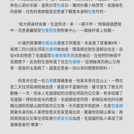
有包心菜炒米面、墨魚炒茭
包養
白、豬肉炒蘿卜絲等等，就連綠色
的麥餅、白色的食餅都是志愿者下戰書本身制
包養
作的。
“祝大師身材安康，生涯快活，來，一路干杯。”用餐經過歷程
中，志愿者離開受
包養管道
害對象中心，一路碰杯奉上祝願。
61歲的尿毒癥
包養站長
患者王阿婆說，本身患了尿毒癥8年，
每周二四六趕往郊區
包養網
做血透，簡直將近對生涯掉往信念。自
從4年前熟悉了毛道國等
包養網車馬費
志愿者后，在他們的無微不
至關懷下，此刻對生涯佈滿了信念
包養網
。“這頓飯真的熱心又熱
胃，我真的太高興了，感激志愿者一向以來的關懷和照料。”
徐恩夫也是一名
包養
尿毒癥患者，他家本來住在山上，一周也
是三天往郊區病院做血透，家庭并不富饒的他，屢次發生了輕生的
動機。一次，他坐上毛道國從釣浜開往郊區的公交車，有幸結識了
毛道國。得知徐恩夫的遭受，毛道國很是同情，即使后來他的任務
職位調劑到箬山開郊區的公交車，天天都是早夙起床，先是
包養網
開著本身的私人車把徐恩夫從家里接出來，載著他到箬山車站，再
搭乘搭座公交車往郊區做
包養留言板
血透，毛道國的私人車成了尿
毒癥患者的“專車”。