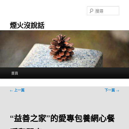
跳
至
搜
主
尋
要
煙火沒說話
內
容
主
首頁
要
選
單
文
←
上一篇
下一篇
→
章
導
覽
“益善之家”的愛專包養網心餐