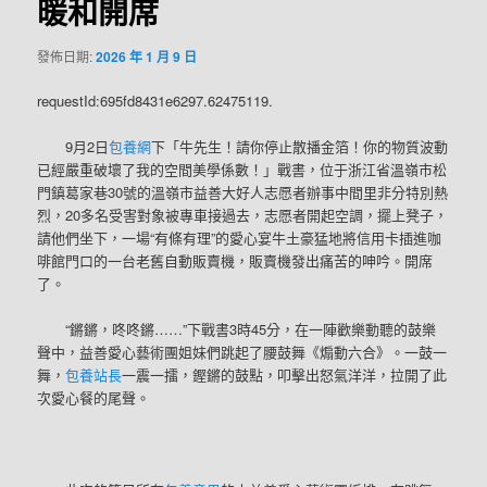
暖和開席
發佈日期:
2026 年 1 月 9 日
requestId:695fd8431e6297.62475119.
9月2日
包養網
下「牛先生！請你停止散播金箔！你的物質波動
已經嚴重破壞了我的空間美學係數！」戰書，位于浙江省溫嶺市松
門鎮葛家巷30號的溫嶺市益善大好人志愿者辦事中間里非分特別熱
烈，20多名受害對象被專車接過去，志愿者開起空調，擺上凳子，
請他們坐下，一場“有條有理”的愛心宴牛土豪猛地將信用卡插進咖
啡館門口的一台老舊自動販賣機，販賣機發出痛苦的呻吟。開席
了。
“鏘鏘，咚咚鏘……”下戰書3時45分，在一陣歡樂動聽的鼓樂
聲中，益善愛心藝術團姐妹們跳起了腰鼓舞《煽動六合》。一鼓一
舞，
包養站長
一震一擂，鏗鏘的鼓點，叩擊出怒氣洋洋，拉開了此
次愛心餐的尾聲。