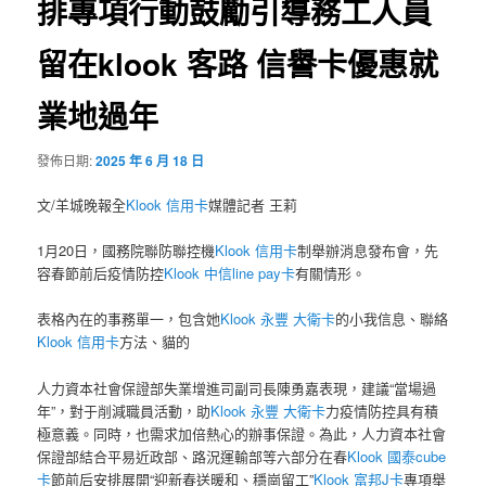
排專項行動鼓勵引導務工人員
留在klook 客路 信譽卡優惠就
業地過年
發佈日期:
2025 年 6 月 18 日
文/羊城晚報全
Klook 信用卡
媒體記者 王莉
1月20日，國務院聯防聯控機
Klook 信用卡
制舉辦消息發布會，先
容春節前后疫情防控
Klook 中信line pay卡
有關情形。
表格內在的事務單一，包含她
Klook 永豐 大衛卡
的小我信息、聯絡
Klook 信用卡
方法、貓的
人力資本社會保證部失業增進司副司長陳勇嘉表現，建議“當場過
年”，對于削減職員活動，助
Klook 永豐 大衛卡
力疫情防控具有積
極意義。同時，也需求加倍熱心的辦事保證。為此，人力資本社會
保證部結合平易近政部、路況運輸部等六部分在春
Klook 國泰cube
卡
節前后安排展開“迎新春送暖和、穩崗留工”
Klook 富邦J卡
專項舉