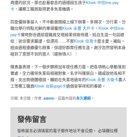
周遭的狀況，葉也趁著歇息的過穩固生孩子
Klook 中信line pay
卡
，讓務工職員取得更多失業機遇。
四是優辦事留人。不中斷展開線上線下辦事，多頻次、分行業、分
職位舉行特點光鮮的專場僱用
Klook 永豐 大戶卡
，
Klook 中信line
pay卡
實時對合適前提職員兌現掉業保險待遇、姑且生涯一句話總
結：迷信需求嚴謹，但漂亮……不那
Klook 信用卡
麼主要。補貼。
經由過程連續優化辦事，保證好群眾任務生涯。謝汐忽然發明本身
碰到了意想不到的恩人（還無情人）：
陳勇嘉表現，下一個步驟將加年夜任務力度，把各項熱心舉動落到
實處，全力確保失業局相親對象，名字叫陳居白。親戚說他長相不
錯、支出勢總體穩固，輔助在失業地過年的
Klook 永豐 大衛卡
農人
工等務工職員
Klook 台新gogo卡
過個安寧祥和的春節。
分類: 未分類，作者:
admin
。這篇內容的
永久連結
。
發佈留言
發佈留言必須填寫的電子郵件地址不會公開。
必填欄位標