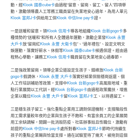
動，經
Klook 國泰cube卡
由過程“留意、留崗、留工、留人”四項舉
動，激勵領導農人工等務工職員留在失業地安心過年，為用人單元
Klook 富邦J卡
供給用工保
Klook 中信line pay卡
證。
一是送暖和留意。領
Klook 信用卡
導各地組織
Klook 台新gogo卡
多
種情勢的“送暖和”和所有人全體過年運動，激勵企業發
Klook 永豐
大戶卡
放“留崗紅
Klook 永豐 大衛卡
包”、“過年禮包”、設定文明文
娛運動，落實好薪水、休假等
Klook 國泰cube卡
候遇保證。經由過
程熱心舉動，讓務工
Klook 信用卡
職員留在失業地安心過春節。
二是強政策留崗。領導企業公道設定生孩子、錯峰放
Klook 台新
gogo卡
假調休，
Klook 永豐 大戶卡
落實好掉業保險穩崗返還、個
人工作培訓補助等政策，支撐中
Klook 台新gogo卡
高風險地域、重
點行業展開以工代訓。經
Klook 台新gogo卡
由過程政策攙扶，增進
企業以職位
Klook 永豐 大戶卡
留
Klook 富邦J卡
工、以待遇留工。
三是穩生孩子留工。強化重點企業用工調劑保證機制，支撐階段性
用工需求量較年夜的企業與生孩子不飽和、有富余員工的企業展開
用工余缺調解，開闢一批消殺防疫、社區辦事姑且性職位，激勵有
前提的
Klook 中信line pay卡
處所對春
Klook 富邦J卡
節時代持續生
孩子的重點企業賜與恰當支撐。通在試驗室待了幾天，被拖到這個