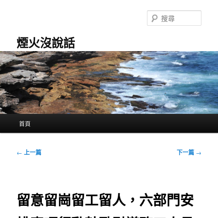
跳
至
搜
主
尋
要
煙火沒說話
內
容
主
首頁
要
選
單
文
←
上一篇
下一篇
→
章
導
覽
留意留崗留工留人，六部門安