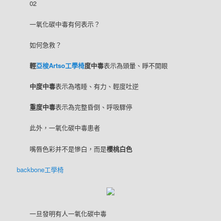
02
一氧化碳中毒有何表示？
如何急救？
輕
亞梭Artso工學椅
度中毒
表示為頭暈、睜不開眼
中度中毒
表示為嗜睡、有力、輕度吐逆
重度中毒
表示為完整昏倒、呼吸驟停
此外，一氧化碳中毒患者
嘴唇色彩并不是慘白，而是
櫻桃白色
backbone工學椅
一旦發明有人一氧化碳中毒