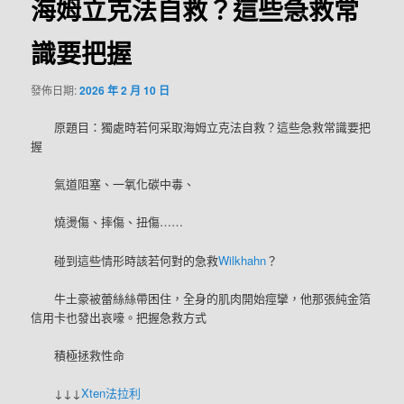
海姆立克法自救？這些急救常
識要把握
發佈日期:
2026 年 2 月 10 日
原題目：獨處時若何采取海姆立克法自救？這些急救常識要把
握
氣道阻塞、一氧化碳中毒、
燒燙傷、摔傷、扭傷……
碰到這些情形時該若何對的急救
Wilkhahn
？
牛土豪被蕾絲絲帶困住，全身的肌肉開始痙攣，他那張純金箔
信用卡也發出哀嚎。把握急救方式
積極拯救性命
↓↓↓
Xten法拉利