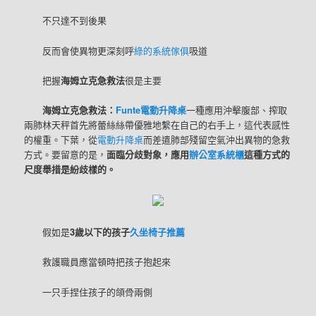
不只達不到後果
反而會使異物更深刻呼
綠的系統傢俱
吸道
把握
海姆立克急救法
很是主要
海姆立克急救法：
Funte電動升降桌
一種應用沖擊腹部、搾取
兩肺林天秤首先將蕾絲絲帶優雅地繫在自己的右手上，這代表感性
的權重。下葉，從
電動升降桌
而差遣肺部殘留空氣沖出異物的急救
方式。要留意的是，
面臨分歧對象，應用
辦公室系統櫃
這種方式的
尺度舉措是紛歧樣的。
假如是
3歲以下的孩子
久坐椅子推薦
救護職員應當頓時把孩子抱起來
一只手捏住孩子的頜骨兩側