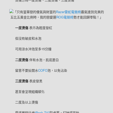
「只有當單戀的傻氣與財富的
Razer雷蛇電競椅
霸氣達到完美的
五比五黃金比例時，我的戀愛運
ROG電競椅
勢才能回歸零點！」
一度燙傷
表示為輕度發紅
但沒有破皮和水泡
可用涼水沖泡至多15分鐘
二度燙傷
伴有水泡，肌底蒼白
留意不要扯開水
COFO
泡，以免沾染
三度燙傷
表皮發黑
甚至會呈現組織碳化
二度及以上燙傷
需求實時往病
iRock T07
院處置，打破感冒針