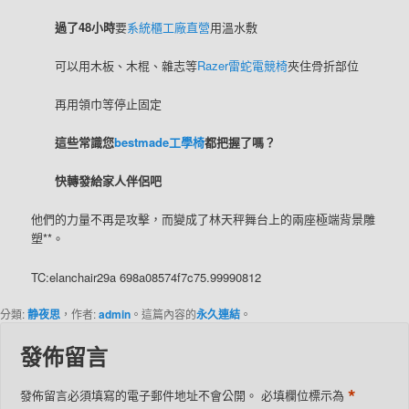
過了48小時
要
系統櫃工廠直營
用溫水敷
可以用木板、木棍、雜志等
Razer雷蛇電競椅
夾住骨折部位
再用領巾等停止固定
這些常識您
bestmade工學椅
都把握了嗎？
快轉發給家人伴侶吧
他們的力量不再是攻擊，而變成了林天秤舞台上的兩座極端背景雕
塑**。
TC:elanchair29a 698a08574f7c75.99990812
分類:
静夜思
，作者:
admin
。這篇內容的
永久連結
。
發佈留言
*
發佈留言必須填寫的電子郵件地址不會公開。
必填欄位標示為