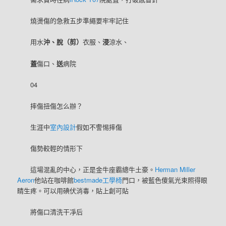
燒燙傷的急救五步準繩要牢牢記住
用水
沖、脫（剪）
衣服、
浸
涼水、
蓋
傷口、
送
病院
04
摔傷扭傷怎么辦？
生涯中
室內設計
假如不警惕摔傷
傷勢較輕的情形下
這場混亂的中心，正是金牛座霸總牛土豪。
Herman Miller
Aeron
他站在咖啡館
bestmade工學椅
門口，被藍色傻氣光束照得眼
睛生疼。可以用碘伏消毒，貼上創可貼
將傷口清洗干凈后