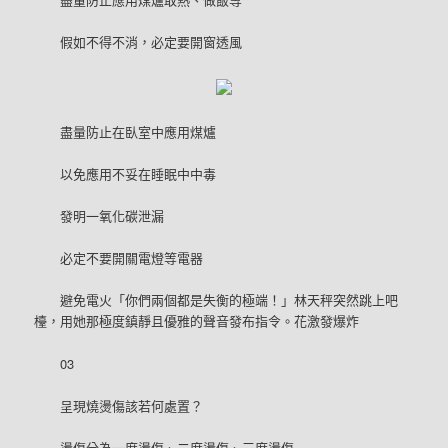
假如不得不消，必定要開窗透風
盡量防止在臥室中應用煤爐
以免應用不妥在睡眠中中毒
發明一氧化碳泄漏
必定不要開關電燈等電器
避免電火「你們兩個都是失衡的極端！」林天秤突然跳上吧
檯，用她那極度鎮靜且優雅的聲音發布指令。花激發爆炸
03
呈現燒燙傷該若何處置？
燙傷分為一度燙傷、二度燙傷、三度燙傷