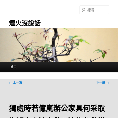
跳
至
搜
主
尋
要
煙火沒說話
內
容
主
首頁
要
選
單
文
←
上一篇
下一篇
→
章
導
覽
獨處時若億嵐辦公家具何采取