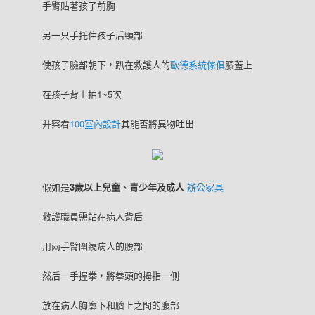
手臂貼著孩子前胸
另一只手托住孩子后頸部
使孩子臉部朝下，趴在救護人的
歐德系統傢俱
膝蓋上
在孩子背上拍1~5次
并察看
100室內設計
其能否將異物吐出
假如是
3歲以上兒童、青少年及成人
辦公家具
救護職員需站在病人背后
用兩手臂圍繞病人的腰部
然后一手握拳，將拳頭的拇指一側
放在病人胸廓下和臍上之間的腹部