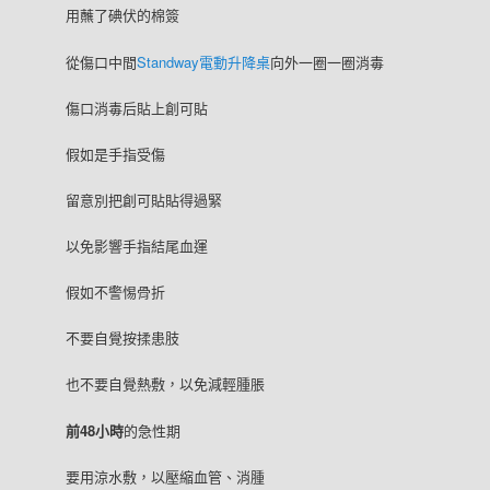
用蘸了碘伏的棉簽
從傷口中間
Standway電動升降桌
向外一圈一圈消毒
傷口消毒后貼上創可貼
假如是手指受傷
留意別把創可貼貼得過緊
以免影響手指結尾血運
假如不警惕骨折
不要自覺按揉患肢
也不要自覺熱敷，以免減輕腫脹
前48小時
的急性期
要用涼水敷，以壓縮血管、消腫