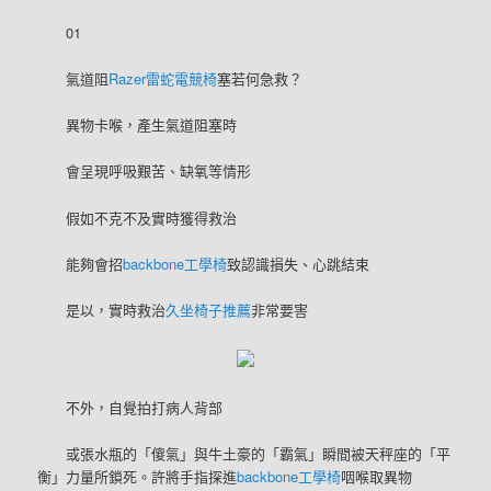
01
氣道阻
Razer雷蛇電競椅
塞若何急救？
異物卡喉，產生氣道阻塞時
會呈現呼吸艱苦、缺氧等情形
假如不克不及實時獲得救治
能夠會招
backbone工學椅
致認識損失、心跳結束
是以，實時救治
久坐椅子推薦
非常要害
不外，自覺拍打病人背部
或張水瓶的「傻氣」與牛土豪的「霸氣」瞬間被天秤座的「平
衡」力量所鎖死。許將手指探進
backbone工學椅
咽喉取異物