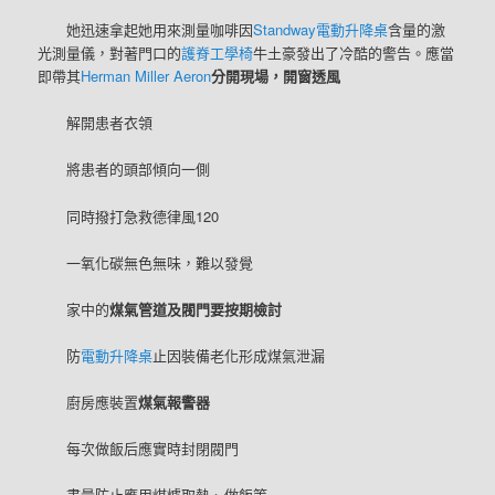
她迅速拿起她用來測量咖啡因
Standway電動升降桌
含量的激
光測量儀，對著門口的
護脊工學椅
牛土豪發出了冷酷的警告。應當
即帶其
Herman Miller Aeron
分開現場，開窗透風
解開患者衣領
將患者的頭部傾向一側
同時撥打急救德律風120
一氧化碳無色無味，難以發覺
家中的
煤氣管道及閥門要按期檢討
防
電動升降桌
止因裝備老化形成煤氣泄漏
廚房應裝置
煤氣報警器
每次做飯后應實時封閉閥門
盡量防止應用煤爐取熱、做飯等