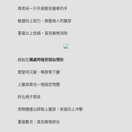
再用另一只手按壓住握拳的手
敏捷向上用力，推壓病人的腹部
重復以上伎倆，直到異物消除
假如在
獨處時碰到相似情形
要堅持沉著，略微彎下腰
上腹部靠住一個固定物體
好比椅子靠背
用物體邊沿搾取上腹部，疾速向上沖擊
重復數次，直到異物排出