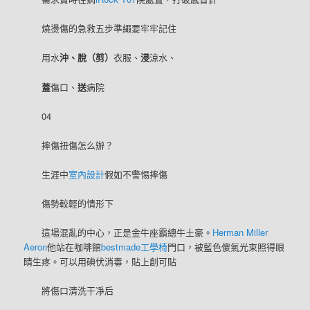
燒燙傷的急救五步準繩要牢牢記住
用水
沖、脫（剪）
衣服、
浸
涼水、
蓋
傷口、
送
病院
04
摔傷扭傷怎么辦？
生涯中
室內設計
假如不警惕摔傷
傷勢較輕的情形下
這場混亂的中心，正是金牛座霸總牛土豪。
Herman Miller
Aeron
他站在咖啡館
bestmade工學椅
門口，被藍色傻氣光束照得眼
睛生疼。可以用碘伏消毒，貼上創可貼
將傷口清洗干凈后