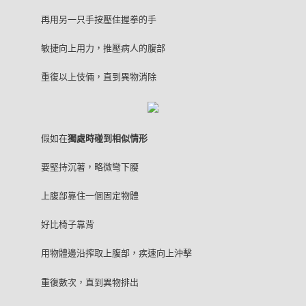
再用另一只手按壓住握拳的手
敏捷向上用力，推壓病人的腹部
重復以上伎倆，直到異物消除
假如在
獨處時碰到相似情形
要堅持沉著，略微彎下腰
上腹部靠住一個固定物體
好比椅子靠背
用物體邊沿搾取上腹部，疾速向上沖擊
重復數次，直到異物排出