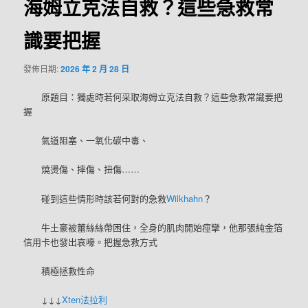
海姆立克法自救？這些急救常
識要把握
發佈日期:
2026 年 2 月 28 日
原題目：獨處時若何采取海姆立克法自救？這些急救常識要把
握
氣道阻塞、一氧化碳中毒、
燒燙傷、摔傷、扭傷……
碰到這些情形時該若何對的急救
Wilkhahn
？
牛土豪被蕾絲絲帶困住，全身的肌肉開始痙攣，他那張純金箔
信用卡也發出哀嚎。把握急救方式
積極拯救性命
↓↓↓
Xten法拉利