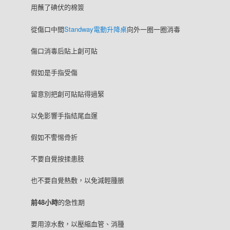
用蘸了碘伏的棉簽
從傷口中間
Standway電動升降桌
向外一圈一圈消毒
傷口消毒后貼上創可貼
假如是手指受傷
留意別把創可貼貼得過緊
以免影響手指結尾血運
假如不警惕骨折
不要自覺按揉患肢
也不要自覺熱敷，以免減輕腫脹
前48小時
的急性期
要用涼水敷，以壓縮血管、消腫