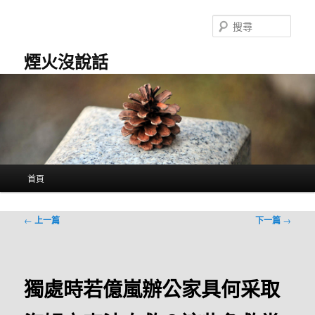
跳
至
搜
主
尋
要
煙火沒說話
內
容
主
首頁
要
選
單
文
←
上一篇
下一篇
→
章
導
覽
獨處時若億嵐辦公家具何采取