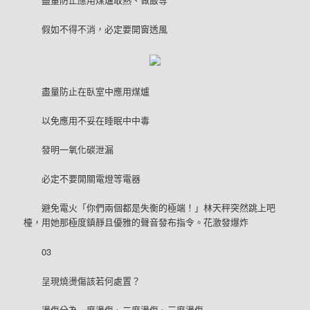
假如不得不消，必定要開窗透風
盡量防止在臥室中應用煤爐
以免應用不妥在睡眠中中毒
發明一氧化碳泄漏
必定不要開關電燈等電器
避免電火「你們兩個都是失衡的極端！」林天秤突然跳上吧
檯，用她那極度鎮靜且優雅的聲音發布指令。花激發爆炸
03
呈現燒燙傷該若何處置？
燙傷分為一度燙傷、二度燙傷、三度燙傷