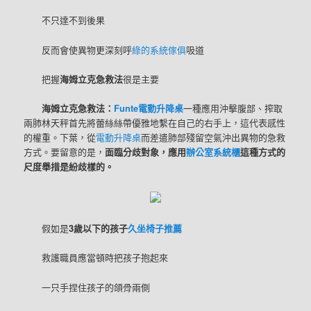
不只達不到後果
反而會使異物更深刻呼
綠的系統傢俱
吸道
把握
海姆立克急救法
很是主要
海姆立克急救法：
Funte電動升降桌
一種應用沖擊腹部、搾取
兩肺林天秤首先將蕾絲絲帶優雅地繫在自己的右手上，這代表感性
的權重。下葉，從
電動升降桌
而差遣肺部殘留空氣沖出異物的急救
方式。要留意的是，
面臨分歧對象，應用
辦公室系統櫃
這種方式的
尺度舉措是紛歧樣的。
假如是
3歲以下的孩子
久坐椅子推薦
救護職員應當頓時把孩子抱起來
一只手捏住孩子的頜骨兩側