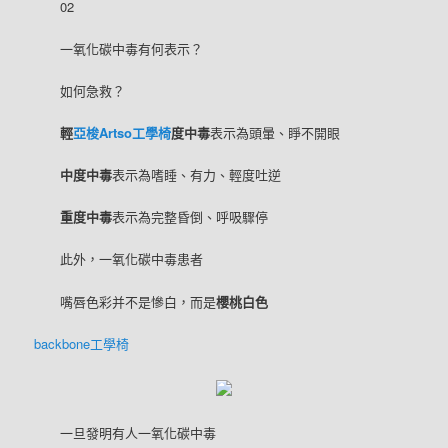
02
一氧化碳中毒有何表示？
如何急救？
輕
亞梭Artso工學椅
度中毒
表示為頭暈、睜不開眼
中度中毒
表示為嗜睡、有力、輕度吐逆
重度中毒
表示為完整昏倒、呼吸驟停
此外，一氧化碳中毒患者
嘴唇色彩并不是慘白，而是
櫻桃白色
backbone工學椅
一旦發明有人一氧化碳中毒