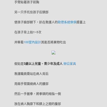
手臂貼著孩子前胸
另一只手托住孩子后頸部
使孩子臉部朝下，趴在救護人的
歐德系統傢俱
膝蓋上
在孩子背上拍1~5次
并察看
100室內設計
其能否將異物吐出
假如是
3歲以上兒童、青少年及成人
辦公家具
救護職員需站在病人背后
用兩手臂圍繞病人的腰部
然后一手握拳，將拳頭的拇指一側
放在病人胸廓下和臍上之間的腹部