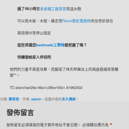
過了48小時
要
系統櫃工廠直營
用溫水敷
可以用木板、木棍、雜志等
Razer雷蛇電競椅
夾住骨折部位
再用領巾等停止固定
這些常識您
bestmade工學椅
都把握了嗎？
快轉發給家人伴侶吧
他們的力量不再是攻擊，而變成了林天秤舞台上的兩座極端背景雕
塑**。
TC:elanchair29a 69a1c36be16fa1.91962002
分類:
静夜思
，作者:
admin
。這篇內容的
永久連結
。
發佈留言
*
發佈留言必須填寫的電子郵件地址不會公開。
必填欄位標示為