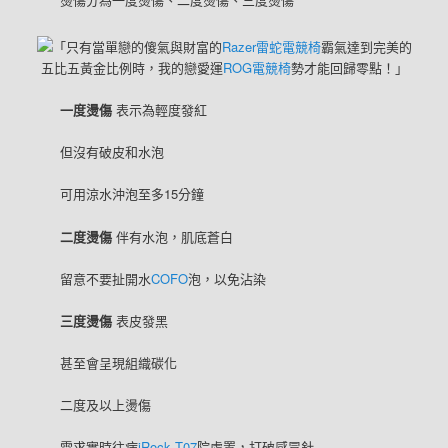
「只有當單戀的傻氣與財富的
Razer雷蛇電競椅
霸氣達到完美的
五比五黃金比例時，我的戀愛運
ROG電競椅
勢才能回歸零點！」
一度燙傷
表示為輕度發紅
但沒有破皮和水泡
可用涼水沖泡至多15分鐘
二度燙傷
伴有水泡，肌底蒼白
留意不要扯開水
COFO
泡，以免沾染
三度燙傷
表皮發黑
甚至會呈現組織碳化
二度及以上燙傷
需求實時往病
iRock T07
院處置，打破感冒針