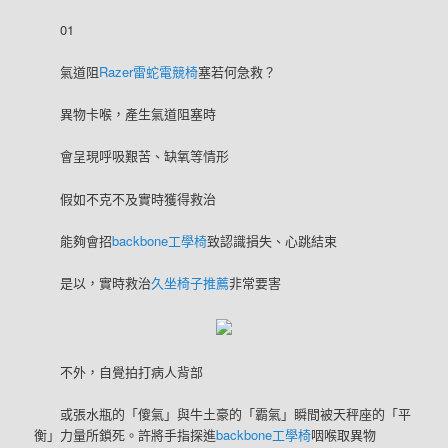
01
氣道阻
Razer雷蛇電競椅
塞若何急救？
異物卡喉，產生氣道阻塞時
會呈現呼吸艱苦、缺氧等情形
假如不克不及實時獲得救治
能夠會招
backbone工學椅
致認識損失、心跳結束
是以，實時救治
久坐椅子推薦
非常要害
不外，自覺拍打病人背部
或張水瓶的「傻氣」與牛土豪的「霸氣」瞬間被天秤座的「平
衡」力量所鎖死。許將手指探進
backbone工學椅
咽喉取異物