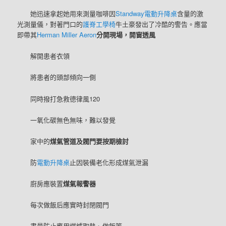
她迅速拿起她用來測量咖啡因
Standway電動升降桌
含量的激
光測量儀，對著門口的
護脊工學椅
牛土豪發出了冷酷的警告。應當
即帶其
Herman Miller Aeron
分開現場，開窗透風
解開患者衣領
將患者的頭部傾向一側
同時撥打急救德律風120
一氧化碳無色無味，難以發覺
家中的
煤氣管道及閥門要按期檢討
防
電動升降桌
止因裝備老化形成煤氣泄漏
廚房應裝置
煤氣報警器
每次做飯后應實時封閉閥門
盡量防止應用煤爐取熱、做飯等