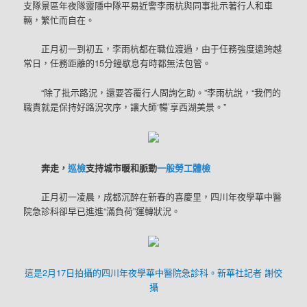
支隊景區年夜隊靈隱中隊平易近警李雨杭與同事批示著行人和車
輛，繁忙而自在。
正月初一到初五，李雨杭都在職位渡過，由于任務強度遠跨越
常日，任務距離的15分鐘歇息有時都無法包管。
“除了批示路況，還要答覆行人問詢乞助。”李雨杭說，“我們的
職責就是保持好路況次序，讓大師‘暢’享西湖美景。”
奔走，
巡檢
支持城市暖和脈動
一般勞工體檢
正月初一凌晨，成都沉醉在新春的喜慶里，四川年夜學華中醫
院急診科卻早已進進“滿負荷”運轉狀況。
這是2月17日拍攝的四川年夜學華中醫院急診科。新華社記者 謝佼
攝