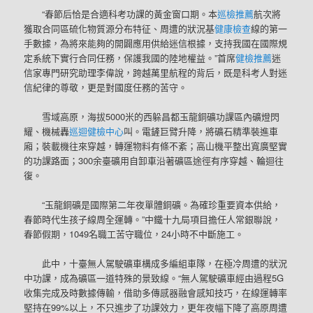
“春節后恰是合適科考功課的黃金窗口期。本
巡檢推薦
航次將
獲取合同區硫化物質源分布特征、周遭的狀況基
健康檢查
線的第一
手數據，為將來能夠的開闢應用供給迷信根據，支持我國在國際規
定系統下實行合同任務，保護我國的陸地權益。”首席
健檢推薦
迷
信家專門研究助理李偉說，跨越萬里航程的背后，既是科考人對迷
信紀律的尊敬，更是對國度任務的苦守。
雪域高原，海拔5000米的西躲昌都玉龍銅礦功課區內礦燈閃
耀、機械轟
巡迴健檢中心
叫。電鏟巨臂升降，將礦石精準裝進車
廂；裝載機往來穿越，轉運物料有條不紊；高山機平整出寬廣堅實
的功課路面；300余臺礦用自卸車沿著礦區途徑有序穿越、輪迴往
復。
“玉龍銅礦是國際第二年夜單體銅礦。為確珍重要資本供給，
春節時代生孩子線周全運轉。”中鐵十九局項目擔任人常銀聯說，
春節假期，1049名職工苦守職位，24小時不中斷施工。
此中，十臺無人駕駛礦車構成多編組車隊，在極冷周遭的狀況
中功課，成為礦區一道特殊的景致線。“無人駕駛礦車經由過程5G
收集完成及時數據傳輸，借助多傳感器融會感知技巧，在線運轉率
堅持在99%以上，不只進步了功課效力，更年夜幅下降了高原周遭