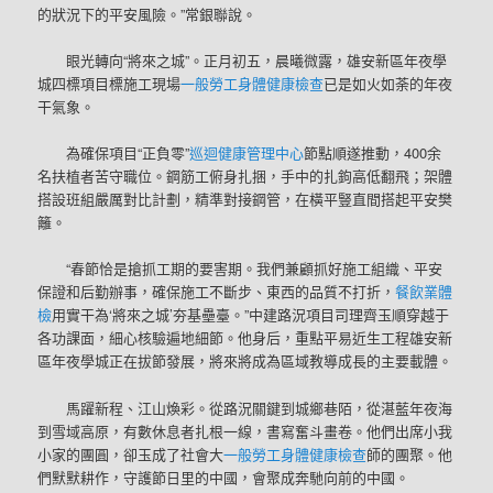
的狀況下的平安風險。”常銀聯說。
眼光轉向“將來之城”。正月初五，晨曦微露，雄安新區年夜學
城四標項目標施工現場
一般勞工身體健康檢查
已是如火如荼的年夜
干氣象。
為確保項目“正負零”
巡迴健康管理中心
節點順遂推動，400余
名扶植者苦守職位。鋼筋工俯身扎捆，手中的扎鉤高低翻飛；架體
搭設班組嚴厲對比計劃，精準對接鋼管，在橫平豎直間搭起平安樊
籬。
“春節恰是搶抓工期的要害期。我們兼顧抓好施工組織、平安
保證和后勤辦事，確保施工不斷步、東西的品質不打折，
餐飲業體
檢
用實干為‘將來之城’夯基壘臺。”中建路況項目司理齊玉順穿越于
各功課面，細心核驗遍地細節。他身后，重點平易近生工程雄安新
區年夜學城正在拔節發展，將來將成為區域教導成長的主要載體。
馬躍新程、江山煥彩。從路況關鍵到城鄉巷陌，從湛藍年夜海
到雪域高原，有數休息者扎根一線，書寫奮斗畫卷。他們出席小我
小家的團圓，卻玉成了社會大
一般勞工身體健康檢查
師的團聚。他
們默默耕作，守護節日里的中國，會聚成奔馳向前的中國。