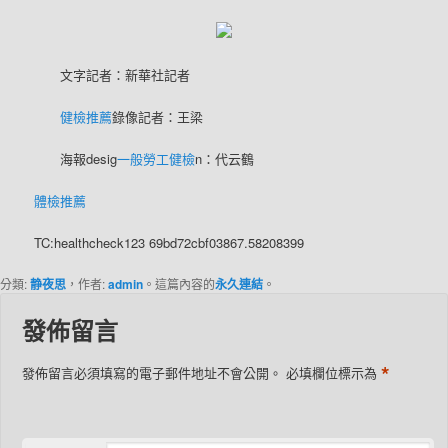
文字記者：新華社記者
健檢推薦
錄像記者：王梁
海報desig
一般勞工健檢
n：代云鶴
體檢推薦
TC:healthcheck123 69bd72cbf03867.58208399
分類:
静夜思
，作者:
admin
。這篇內容的
永久連結
。
發佈留言
*
發佈留言必須填寫的電子郵件地址不會公開。
必填欄位標示為