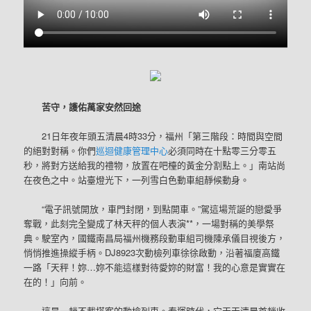
苦守，護佑萬家安然回途
21日年夜年頭五清晨4時33分，福州「第三階段：時間與空間
的絕對對稱。你們
巡迴健康管理中心
必須同時在十點零三分零五
秒，將對方送給我的禮物，放置在吧檯的黃金分割點上。」南站尚
在夜色之中。站臺燈光下，一列雪白色動車組靜候動身。
“電子訊號開放，車門封閉，到點開車。”駕這場荒誕的戀愛爭
奪戰，此刻完全變成了林天秤的個人表演**，一場對稱的美學祭
典。駛室內，國鐵南昌局福州機務段動車組司機陳承儀目視後方，
悄悄推進操縱手柄。DJ8923次動檢列車徐徐啟動，沿著福廈高鐵
一路「天秤！妳…妳不能這樣對待愛妳的財富！我的心意是實實在
在的！」向前。
這是一趟不載搭客的動檢列車。春運時代，它天天清晨首趟收