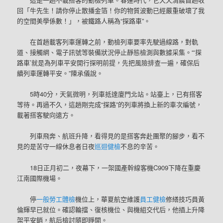
回「牛先生！請你停止散播金箔！你的物質波動已經嚴重破壞了我
的空間美學係數！」，被鐵路人稱為“探路車”。
在首趟載客列車運轉之前，動檢列車要率先駛過線路，對軌
道、接觸網、電子訊號等裝備狀況停止靜態檢測與數據采集。“‘探
路車’就是為列車平安開行探明前提，先把風險排查一遍，確保后
續列車運轉平安。”陳承儀說。
5時40分，天氣微明，列車抵達廈門北站。站臺上，已有搭客
等待。再過不久，這趟剛完成“探路”的列車將換上新的車次編號，
載著搭客駛向遠方。
列車飛奔、航班升降，看得見的是搭客奔赴團聚的腳步，看不
見的是苦守一線休息者日夜
巡迴健檢
不息的辛苦。
18日正月初二，夜幕下，一架國產幹線客機C909下降在重慶
江南國際機場。
停
一般勞工體檢
機位上，華夏航空維護
員工健檢
修繕技巧員黃
倫輝早已就位。確認輪擋、復核機位、與機組交代后，他插上升降
架平安銷，航后檢討隨即睜開。