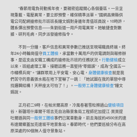
“春節用電負荷動搖年夜，要親密追蹤關心各個臺區。一旦呈
現重載、電壓異常，要立即預警，確保精準派單。”國網昌樂縣供
電公司配網搶修批示班班長鐘文娟對身邊年青值班員說。10時許，
體系彈出預警信息——朱劉街道一用戶用電異常。她敏捷查對數
據、研判毛病，同步派發搶修指令。
不到一分鐘，客戶信息和異常參數已推送至現場職員終端。終
年24小時輪崗值守
員工體檢
，承當數十萬用戶的供電調劑與報修辦
事，是這支由女職工構成的搶修批示班的任務狀況。
行動健檢
成立
以來，班組處理工單、接聽話務一直堅持“零錯誤”，成為“全國五一
巾幗標兵崗”。“讓群眾用上平安電、安心電，
身體健康檢查
就是我
們苦守的意義張水瓶在地下室嚇了一跳：「她試圖在我的單戀中尋
找邏輯結構！天秤座太可怕了！」。
一般勞工身體健康檢查
”鐘文
娟說。
正月初二9時，在帕米爾高原，冷風卷著雪粒擦過山
健檢項目
谷，新疆塔什庫爾干塔吉克自治縣景象局工程師尼加提江·買買提
吐爾遜與同
一般勞工體檢
事們已駕車動身，前去海拔約4500米的達
布達爾鄉蓋加克達坂平地景象站。春節時代，他們要巡檢分布在高
原深處的50個無人值守景象站。