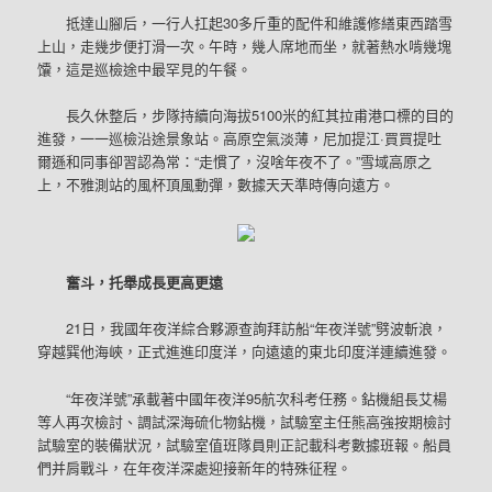
抵達山腳后，一行人扛起30多斤重的配件和維護修繕東西踏雪
上山，走幾步便打滑一次。午時，幾人席地而坐，就著熱水啃幾塊
馕，這是巡檢途中最罕見的午餐。
長久休整后，步隊持續向海拔5100米的紅其拉甫港口標的目的
進發，一一巡檢沿途景象站。高原空氣淡薄，尼加提江·買買提吐
爾遜和同事卻習認為常：“走慣了，沒啥年夜不了。”雪域高原之
上，不雅測站的風杯頂風動彈，數據天天準時傳向遠方。
奮斗，托舉成長更高更遠
21日，我國年夜洋綜合夥源查詢拜訪船“年夜洋號”劈波斬浪，
穿越巽他海峽，正式進進印度洋，向遠遠的東北印度洋連續進發。
“年夜洋號”承載著中國年夜洋95航次科考任務。鉆機組長艾楊
等人再次檢討、調試深海硫化物鉆機，試驗室主任熊高強按期檢討
試驗室的裝備狀況，試驗室值班隊員則正記載科考數據班報。船員
們并肩戰斗，在年夜洋深處迎接新年的特殊征程。