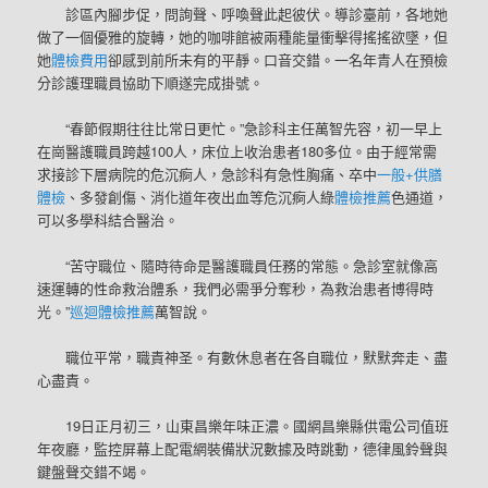
診區內腳步促，問詢聲、呼喚聲此起彼伏。導診臺前，各地她
做了一個優雅的旋轉，她的咖啡館被兩種能量衝擊得搖搖欲墜，但
她
體檢費用
卻感到前所未有的平靜。口音交錯。一名年青人在預檢
分診護理職員協助下順遂完成掛號。
“春節假期往往比常日更忙。”急診科主任萬智先容，初一早上
在崗醫護職員跨越100人，床位上收治患者180多位。由于經常需
求接診下層病院的危沉痾人，急診科有急性胸痛、卒中
一般+供膳
體檢
、多發創傷、消化道年夜出血等危沉痾人綠
體檢推薦
色通道，
可以多學科結合醫治。
“苦守職位、隨時待命是醫護職員任務的常態。急診室就像高
速運轉的性命救治體系，我們必需爭分奪秒，為救治患者博得時
光。”
巡迴體檢推薦
萬智說。
職位平常，職責神圣。有數休息者在各自職位，默默奔走、盡
心盡責。
19日正月初三，山東昌樂年味正濃。國網昌樂縣供電公司值班
年夜廳，監控屏幕上配電網裝備狀況數據及時跳動，德律風鈴聲與
鍵盤聲交錯不竭。