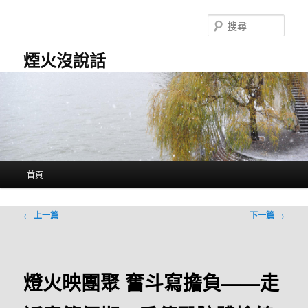
跳
至
搜
主
尋
要
煙火沒說話
內
容
主
首頁
要
選
單
文
←
上一篇
下一篇
→
章
導
覽
燈火映團聚 奮斗寫擔負——走