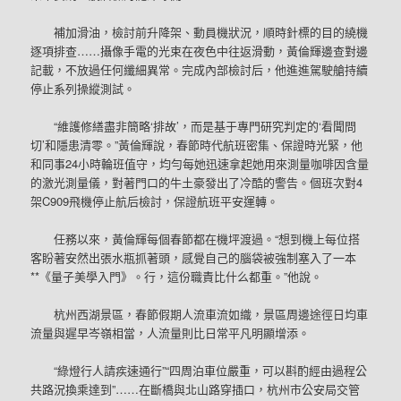
補加滑油，檢討前升降架、動員機狀況，順時針標的目的繞機
逐項排查……攝像手電的光束在夜色中往返滑動，黃倫輝邊查對邊
記載，不放過任何纖細異常。完成內部檢討后，他進進駕駛艙持續
停止系列操縱測試。
“維護修繕盡非簡略‘排故’，而是基于專門研究判定的‘看聞問
切’和隱患清零。”黃倫輝說，春節時代航班密集、保證時光緊，他
和同事24小時輪班值守，均勻每她迅速拿起她用來測量咖啡因含量
的激光測量儀，對著門口的牛土豪發出了冷酷的警告。個班次對4
架C909飛機停止航后檢討，保證航班平安運轉。
任務以來，黃倫輝每個春節都在機坪渡過。“想到機上每位搭
客盼著安然出張水瓶抓著頭，感覺自己的腦袋被強制塞入了一本
**《量子美學入門》。行，這份職責比什么都重。”他說。
杭州西湖景區，春節假期人流車流如織，景區周邊途徑日均車
流量與遲早岑嶺相當，人流量則比日常平凡明顯增添。
“綠燈行人請疾速通行”“四周泊車位嚴重，可以斟酌經由過程公
共路況換乘達到”……在斷橋與北山路穿插口，杭州市公安局交管