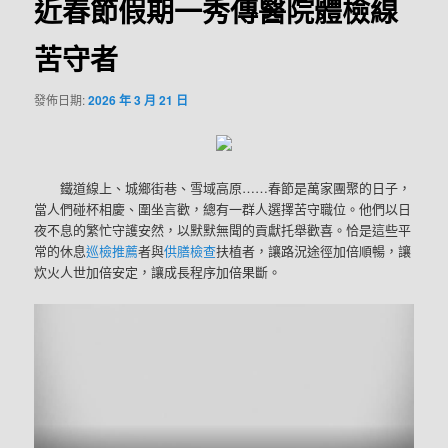
近春節假期一秀傳醫院體檢線
苦守者
發佈日期:
2026 年 3 月 21 日
鐵道線上、城鄉街巷、雪域高原……春節是萬家團聚的日子，
當人們碰杯相慶、圍坐言歡，總有一群人選擇苦守職位。他們以日
夜不息的繁忙守護安然，以默默無聞的貢獻托舉歡喜。恰是這些平
常的休息
巡檢推薦
者與
供膳檢查
扶植者，讓路況途徑加倍順暢，讓
炊火人世加倍安定，讓成長程序加倍果斷。