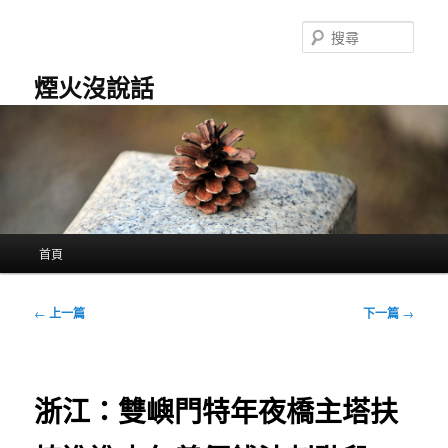
跳
至
搜
主
尋
要
煙火沒說話
內
容
主
首頁
要
選
單
文
←
上一篇
下一篇
→
章
導
覽
浙江：雙嶼門特年夜橋主塔扶