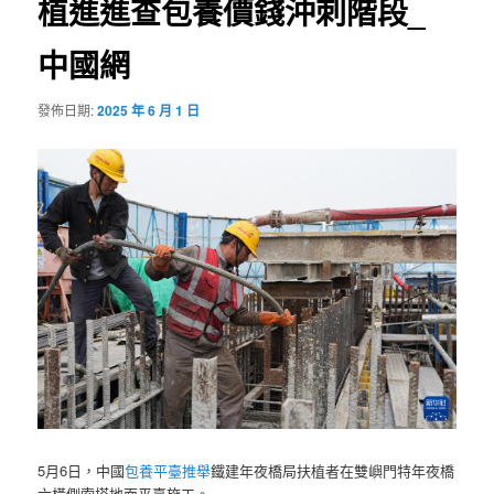
植進進查包養價錢沖刺階段_
中國網
發佈日期:
2025 年 6 月 1 日
5月6日，中國
包養平臺推舉
鐵建年夜橋局扶植者在雙嶼門特年夜橋
六橫側索塔地面平臺施工。