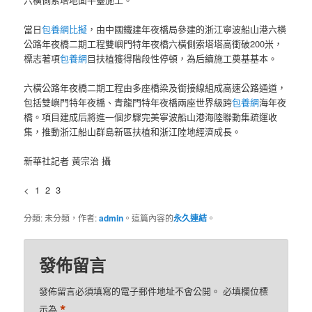
當日
包養網比擬
，由中國鐵建年夜橋局參建的浙江寧波船山港六橫
公路年夜橋二期工程雙嶼門特年夜橋六橫側索塔塔高衝破200米，
標志著項
包養網
目扶植獲得階段性停頓，為后續施工奠基基本。
六橫公路年夜橋二期工程由多座橋梁及銜接線組成高速公路通道，
包括雙嶼門特年夜橋、青龍門特年夜橋兩座世界級跨
包養網
海年夜
橋。項目建成后將進一個步驟完美寧波船山港海陸聯動集疏運收
集，推動浙江船山群島新區扶植和浙江陸地經濟成長。
新華社記者 黃宗治 攝
< 1 2 3
分類: 未分類，作者:
admin
。這篇內容的
永久連結
。
發佈留言
發佈留言必須填寫的電子郵件地址不會公開。
必填欄位標
*
示為