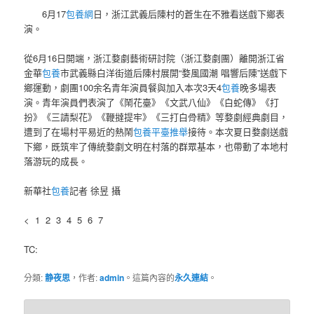
6月17
包養網
日，浙江武義后陳村的蒼生在不雅看送戲下鄉表
演。
從6月16日開端，浙江婺劇藝術研討院（浙江婺劇團）離開浙江省
金華
包養
市武義縣白洋街道后陳村展開“婺風國潮 唱響后陳”送戲下
鄉運動，劇團100余名青年演員餐與加入本次3天4
包養
晚多場表
演。青年演員們表演了《鬧花臺》《文武八仙》《白蛇傳》《打
扮》《三請梨花》《鞭撻提牢》《三打白骨精》等婺劇經典劇目，
遭到了在場村平易近的熱鬧
包養平臺推舉
接待。本次夏日婺劇送戲
下鄉，既筑牢了傳統婺劇文明在村落的群眾基本，也帶動了本地村
落游玩的成長。
新華社
包養
記者 徐昱 攝
< 1 2 3 4 5 6 7
TC:
分類:
静夜思
，作者:
admin
。這篇內容的
永久連結
。