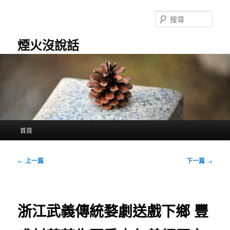
跳
至
搜
主
尋
要
煙火沒說話
內
容
主
首頁
要
選
單
文
←
上一篇
下一篇
→
章
導
覽
浙江武義傳統婺劇送戲下鄉 豐