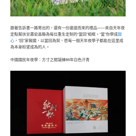
跟著告訴書一路寄出的，還有一份遠道而來的禮品——來自天年夜
定點幫扶甘肅宕昌縣為每位重生定制的“當回”相框。“當”你學成
甜
心
，“回”家報國，以當回為契，愿每一個天年夜學子都能在這里成
為本身盼望成為的人。
中國國民年夜學：方寸之間凝練86年白色汗青