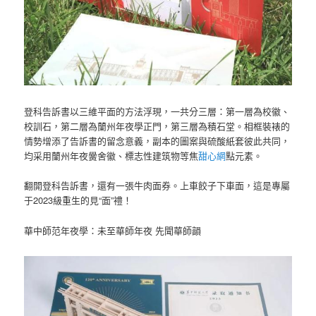
登科告訴書以三維平面的方法浮現，一共分三層：第一層為校徽、
校訓石，第二層為蘭州年夜學正門，第三層為積石堂。相框裝裱的
情勢增添了告訴書的留念意義，副本的圖案與硫酸紙套彼此共同，
均采用蘭州年夜黌舍徽、標志性建筑物等焦
甜心網
點元素。
翻開登科告訴書，還有一張牛肉面券。上車餃子下車面，這是專屬
于2023級重生的見“面”禮！
華中師范年夜學：未至華師年夜 先聞華師韻