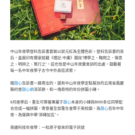
中山年夜學登科告訴書套裝以狀元紅為全體色彩。登科告訴書的背
后，盒面印有儒家經籍《禮記·中庸》選段“博學之、鞠問之、慎思
之、明辨之、篤行之”，這也恰是中山年夜黌舍訓的出處，鼓勵著
每一名中年夜學子古今中外高低求索。
隨
甜心
告訴書一路寄出的，還有中山年夜學定點幫扶的云南省鳳慶
縣的普
甜心網
洱茶餅，和一塊奇特的年份拼圖小磚。
9月進學后，重生可帶著專屬于
甜心
本身的小磚與8000多位同學配
合完成一幅拼圖，寄意著全部重生會聚于南校園，為
甜心
百年中年
夜、為復興中華“添磚加瓦”。
南邊科技年夜學：一粒原子發來的電子訊號