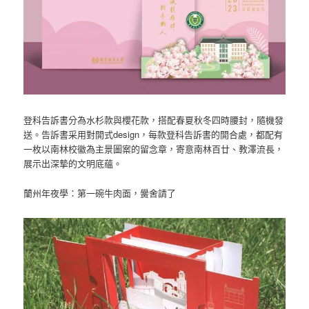
登科告訴書分為水杉款與櫻花款，搭配春夏秋冬四時腰封，隨機發
送。告訴書采用對開式design，每款登科告訴書的開合處，都配有
一枚以南林校徽為主景圖案的留念章，寄意南林百廿、教澤流長，
展示出深摯的文明底蘊。
蘭州年夜學：第一碗牛肉面，黌舍請了