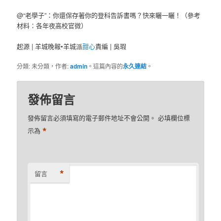
@“老學子”：你還保存著你的登科告訴書嗎？快來曬一曬！（參考
材料：各年夜高校官微）
起源 | 羊城晚報•羊城派
甜心
責編 | 吳瑕
分類: 未分類，作者:
admin
。這篇內容的
永久連結
。
發佈留言
發佈留言必須填寫的電子郵件地址不會公開。
必填欄位標
*
示為
*
留言