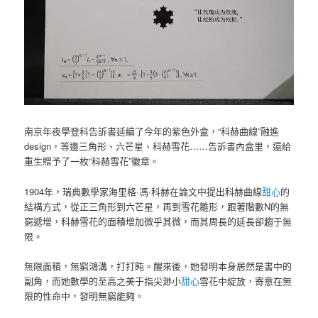
南京年夜學登科告訴書延續了今年的紫色外盒，“科赫曲線”融進
design，等邊三角形、六芒星、科赫雪花……告訴書內盒里，還給
重生贈予了一枚“科赫雪花”徽章。
1904年，瑞典數學家海里格·馮·科赫在論文中提出科赫曲線
甜心
的
結構方式，從正三角形到六芒星，再到雪花雛形，跟著階數N的無
窮遞增，科赫雪花的面積增加微乎其微，而其周長的延長卻趨于無
限。
無限面積，無窮鴻溝，打打盹。醒來後，她發明本身居然是書中的
副角，而她數學的至高之美于指尖渺小
甜心
雪花中綻放，寄意在無
限的性命中，發明無窮能夠。