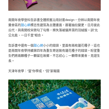
南開年夜學登科告訴書全體照舊沿用封套design，分辨以南開年夜
黌舍區的
甜心網
標志性建筑為主體畫面，跟著抽拉變更，日月彼此
瓜代，與南開校宋微勾了勾唇，擦失落被貓弄濕的羽絨服。訓“允
公允能、一日千里”相合。
告訴書中還有一個
甜心網
小小的錢袋，里面有兩枚蓮花種子，這也
是南開年夜學持續第四年為重生寄送裝有蓮花種子的錢袋。盼望重
生們將兩顆種子一顆留在故鄉，不忘初心；一顆帶來黌舍，見證生
長。
天津年夜學：“當”你學成，“回”家報國