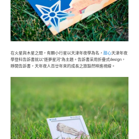
在火星與木星之間，有顆小行星以天津年夜學為名，
甜心
天津年夜
學登科告訴書就以“逐夢星河”為主題。告訴書采用折疊式design，
睜開告訴書，天年夜人百廿年來的成長之旅豁然映進視線。