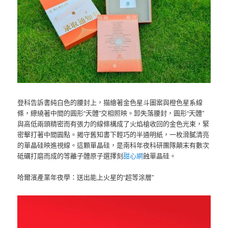
登科告訴書純白色的腰封上，描繪著金色星斗圖案與橙色星系線
條，繚繞著中間的圓形“天體”交相照映。卸失落腰封，圓形“天體”
與高低兩頭精密而有張力的線條構成了火焰槍收回的金色光束，緊
密擊打著中間圓點。揭守舊知書下輕巧的半通明紙，一枚滑膩清亮
的單晶硅映進視線。這顆單晶硅，是南科年夜科研團隊顛末有數次
砥礪打磨而成的等離子體原子選擇刻
甜心網
蝕單晶硅。
哈爾濱產業年夜學：送出能上火星的“超等涂層”