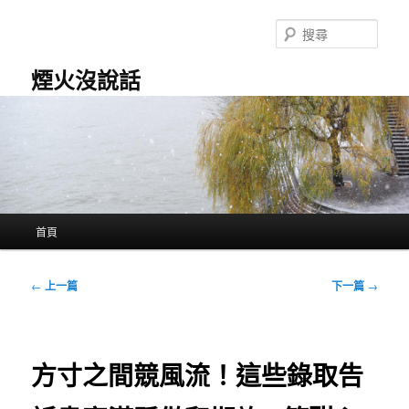
跳
至
搜
主
尋
要
煙火沒說話
內
容
主
首頁
要
選
單
文
←
上一篇
下一篇
→
章
導
覽
方寸之間競風流！這些錄取告