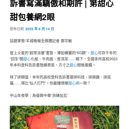
訴書寫滿驕傲和期許 | 第甜心
甜包養網2眼
發佈日期:
2025 年 6 月 14 日
話題掌管/羊城晚報全媒體記者 鄭宗敏
登上火星的“超等涂層”書簽、薄如蟬翼的“5G鋼”、
甜心
可存千年的
“回生”開
甜心
化紙、牛肉面、普洱茶……眼下，全國多所高校2023
年本科登科告訴書陸續表態，方寸之
甜心
間競風騷。
除了拼顏值，本年的高校登科告訴書還拼科技、拼興趣、拼底
蘊……堪比“仙人打鬥”。你最鐘情哪
甜心網
一款？
中山年夜學：為復興中華“添磚加瓦”