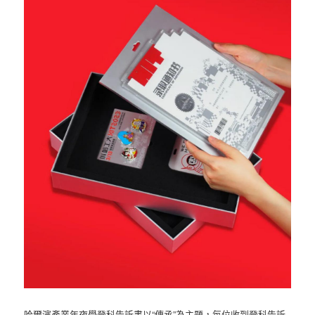
哈爾濱產業年夜學登科告訴書以“傳承”為主題，每位收到登科告訴