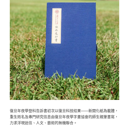
復旦年夜學登科告訴書初次以復旦科技結果——新開化紙為載體，
重生姓名及專門研究信息由復旦年夜學字畫協會的師生親筆書寫，
力求浮現迷信、人文、藝術的無機聯合。