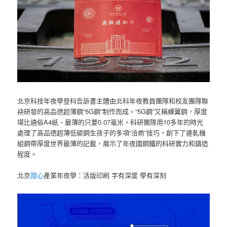
北京科技年夜學登科告訴書主體由北科年夜教員團隊和校友團隊聯
袂研發的高品德超薄鋼“5G鋼”制作而成。“5G鋼”又稱蟬翼鋼，厚度
堪比通俗A4紙、最薄的只要0.07毫米。科研團隊用10多年的時光
處理了高品德超薄低碳鋼生孩子的多項“洽商”技巧，創下了連軋機
組鋼帶厚度世界最薄的記載，展示了年夜國鋼鐵的科研實力和鑄造
程度。
北京
甜心
產業年夜學：活版印刷 字有深度 學有深刻