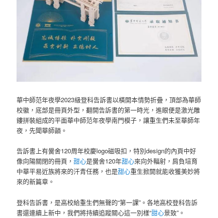
華中師范年夜學2023級登科告訴書以橫開本情勢折疊，頂部為華師
校徽，底部是冊頁外型，翻開告訴書的第一時光，進眼便是激光雕
鏤拼裝組成的平面華中師范年夜學南門模子，讓重生們未至華師年
夜，先聞華師韻。
告訴書上有黌舍120周年校慶logo磁吸扣，特別design的內頁中好
像向陽關閉的冊頁，
甜心
是黌舍120年
甜心
來向外輻射，肩負培育
中華平易近族將來的汗青任務，也是
甜心
重生掀開就能收獲美妙將
來的新篇章。
登科告訴書，是高校給重生們無聲的“第一課”。各地高校登科告訴
書還連續上新中，我們將持續追蹤關心這一別樣“
甜心
景致”。