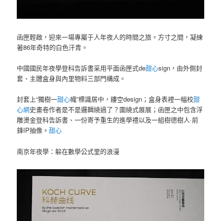
函匣輕啟，迎來一場專屬于人年夜人的時間之旅。方寸之間，凝練
著86年奇特的白色汗青。
中國國民年夜學登科告訴書采用平面函匣式de
甜心
sign，由外側封
套、主體盒身與內里物料三部門構成。
封套上“獨樹一
甜心
幟”標識居中，鏤空design；盒身表裡一幅校
甜
心網
史畫卷作者是不是邏輯繞過了？圍繞式展展；函匣之中包含浮
雕燙金登科告訴書、一份寄予重生的進學禮以及一組樹德樹人·前
鋒IP抽像。
甜心
南京年夜學：躲在數學公式里的浪漫