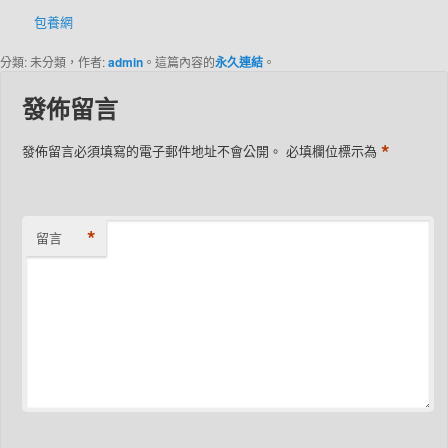
包養網
分類: 未分類，作者:
admin
。這篇內容的
永久連結
。
發佈留言
*
發佈留言必須填寫的電子郵件地址不會公開。
必填欄位標示為
*
留言