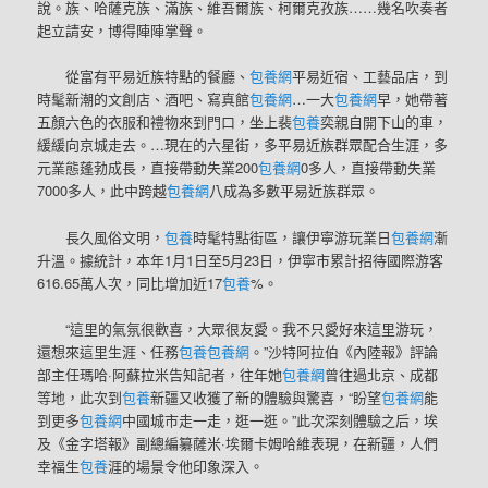
說。族、哈薩克族、滿族、維吾爾族、柯爾克孜族……幾名吹奏者
起立請安，博得陣陣掌聲。
從富有平易近族特點的餐廳、
包養網
平易近宿、工藝品店，到
時髦新潮的文創店、酒吧、寫真館
包養網
…一大
包養網
早，她帶著
五顏六色的衣服和禮物來到門口，坐上裴
包養
奕親自開下山的車，
緩緩向京城走去。…現在的六星街，多平易近族群眾配合生涯，多
元業態蓬勃成長，直接帶動失業200
包養網
0多人，直接帶動失業
7000多人，此中跨越
包養網
八成為多數平易近族群眾。
長久風俗文明，
包養
時髦特點街區，讓伊寧游玩業日
包養網
漸
升溫。據統計，本年1月1日至5月23日，伊寧市累計招待國際游客
616.65萬人次，同比增加近17
包養
%。
“這里的氣氛很歡喜，大眾很友愛。我不只愛好來這里游玩，
還想來這里生涯、任務
包養
包養網
。”沙特阿拉伯《內陸報》評論
部主任瑪哈·阿蘇拉米告知記者，往年她
包養網
曾往過北京、成都
等地，此次到
包養
新疆又收獲了新的體驗與驚喜，“盼望
包養網
能
到更多
包養網
中國城市走一走，逛一逛。”此次深刻體驗之后，埃
及《金字塔報》副總編纂薩米·埃爾卡姆哈維表現，在新疆，人們
幸福生
包養
涯的場景令他印象深入。