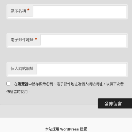
*
顯示名稱
*
電子郵件地址
個人網站網址
在
瀏覽器
中儲存顯示名稱、電子郵件地址及個人網站網址，以供下次發
佈留言時使用。
本站採用 WordPress 建置