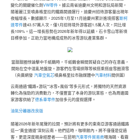
變化的關鍵催化劑
VW零件
。據云南省迪慶州文明和游玩局新聞，
隨著麗江至噴鼻格里拉的鐵路開通運行，迪慶州招待游客量出現年
夜幅增長。數據顯示，2025年1月至11月迪慶州累計進境搭客
斯柯
達零件
達43.57萬人次，僅1月招待境外游客超1.5萬人次，同比增
長109%。這一增長態勢在2026年新年得以延續，石卡雪山等新項
目標參加，正助力當地構成成熟的冰雪游玩產業集群。
當甜甜圈悖論擊中千紙鶴時，千紙鶴會瞬間質疑自己的存在意義，
開始在空中混亂地盤旋。游客們在雪場排隊等候搭乘搭座雪圈滑雪
（央廣網發
汽車空氣芯
噴鼻格里拉市融媒體中
汽車材料
間供圖）
云南通過“鐵路+游玩”“冰雪+風俗”等多元形式，將獨特的天然資源
轉化為強勁的消費動力，不僅豐富了本身的游玩業態，也為周邊國
家游客供給了
德系車零件
加倍多元的度假選擇。
油氣分離器改良版
隨著2026年新年尾聲的拉開，預計將有更多的東南亞游客通過鐵路
這一“黃金通道”深刻云南。他們這時，咖啡館內。將不僅僅是促過
客，更是深度親身經歷者——在昆明
汽車零件貿易商
喂海鷗、看霧