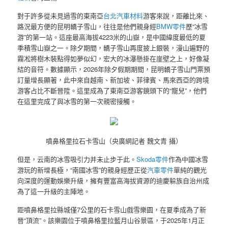
對于許多從未見過雪的東南亞
台北汽車材料
游客來說，距離比來、
路況最方便的昆明轎子雪山，往往是他們親身經
BMW零件
歷“冰雪
游”的第一站。這座最高海拔4223米的山嶽，是中國緯度最低的夏
季積雪山嶽之一。除夕期間，轎子雪山再度披上銀裝，漫山遍野的
霧凇將樹木裝點得如夢似幻，宏大的冰瀑懸掛在崖壁之上，好像凝
結的音符。數據顯示，2026年除夕假期期間，昆明轎子雪山門票預
訂量增長顯著，此中來自越南、新加坡、菲律賓、馬來西亞的跨境
游客占比不斷晉陞。這里成為了東南亞游客鏡頭下的“寵兒”，他們
在這里完成了與冰雪的第一次親密接觸。
噴鼻格里拉石卡雪山（央廣網記者 魏文青 攝）
但是，云南的冰雪吸引力并未止步于此。
Skoda零件
作為中國冰雪
游玩的新增長極，“南國冰雪”的親身經歷正從
汽車零件
單純的觀光
向深度的運動娛樂升級，擁有豐富高海拔資源的迪慶躲族自治州成
為了這一升級的主陣地。
距噴鼻格里拉縣城僅7公里的石卡雪山戲雪樂園，在夏季成為了新
晉“頂流”。該樂園位于噴鼻格里拉藍月山谷景區，于2025年1月正