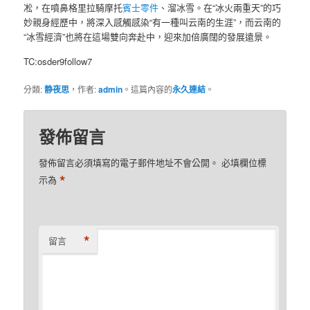
凇，在噴鼻格里拉騎摩托
賓士零件
、溜冰雪。在“冰火兩重天”的巧
妙親身經歷中，將深入感觸感染“有一種叫云南的生涯”，而云南的
“冰雪經濟”也將在這場雙向奔赴中，迎來加倍廣闊的發展遠景。
TC:osder9follow7
分類:
静夜思
，作者:
admin
。這篇內容的
永久連結
。
發佈留言
發佈留言必須填寫的電子郵件地址不會公開。
必填欄位標
*
示為
*
留言