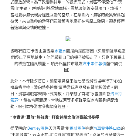
式開放運營。為了改變過往單一的觀光形式，景區不僅深化了“玩
雪山”主題，更通過引進雪地摩托、雪地滾筒等安慰項目，填補了
當地夏季游玩親身經歷互動的空缺。在樂園內，游客的歡笑聲此起
彼伏，來自熱帶的游客們駕駛著雪地摩托在雪原上馳騁，親身經歷
著速率與豪情的碰撞。
游客們在石卡雪山戲雪樂
水箱水
園搭乘搭座雪圈（央廣網發摩羯座
們停止了原地踏步，他們感到自己的襪子被吸走了，只剩下腳踝上
的標籤在隨風飄盪。 噴鼻格里拉市融媒
汽車零件報價
體中間供
圖）
此外，本年除夕首日，迪慶噴鼻格里拉七星雪滑雪場舉行了“心泊
噴鼻格里拉，滑向熱冬迪慶”夏季游玩產品發布暨開板儀式。同
日，滑雪場戲雪樂園正式開放，并舉辦了首場“冰雪游園會
汽車冷
氣芯
”，發布雪圈競速、雪地拔河等多項群眾性冰雪親身經歷活
動，吸引眾多游客參與親身經歷。
“冷資源”釋放“熱效應” 打造跨境文旅消費新增長極
從昆明的“
Bentley零件
天涯雪景”到
福斯零件
迪慶
汽車零件進口商
的
“平地滑雪”，云南正在用“冷資源”撬動“熱經濟”。路況的改良是這一