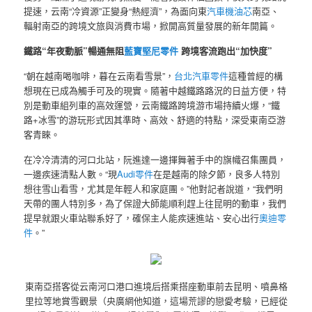
提速，云南“冷資源”正變身“熱經濟”，為面向東
汽車機油芯
南亞、
輻射南亞的跨境文旅與消費市場，掀開高質量發展的新年開篇。
鐵路“年夜動脈”暢通無阻
藍寶堅尼零件
跨境客流跑出“加快度”
“朝在越南喝咖啡，暮在云南看雪景”，
台北汽車零件
這種曾經的構
想現在已成為觸手可及的現實。隨著中越鐵路路況的日益方便，特
別是動車組列車的高效運營，云南鐵路跨境游市場持續火爆，“鐵
路+冰雪”的游玩形式因其準時、高效、舒適的特點，深受東南亞游
客青睞。
在冷冷清清的河口北站，阮進達一邊揮舞著手中的旗幟召集團員，
一邊疾速清點人數。“現
Audi零件
在是越南的除夕節，良多人特別
想往雪山看雪，尤其是年輕人和家庭團。”他對記者說道，“我們明
天帶的團人特別多，為了保證大師能順利趕上往昆明的動車，我們
提早就跟火車站聯系好了，確保主人能疾速進站、安心出行
奧迪零
件
。”
東南亞搭客從云南河口港口進境后搭乘搭座動車前去昆明、噴鼻格
里拉等地賞雪觀景（央廣網他知道，這場荒謬的戀愛考驗，已經從