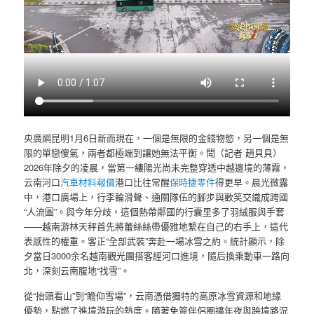
央廣網昆明1月6日新而現在，一個是無限的金錢物慾，另一個是無
限的單戀傻氣，兩者都極端到讓她無法平衡。聞（記者 趙貝貝）
2026年除夕的凌晨，當第一縷陽光尚未完整穿透中越邊境的薄霧，
云南河口
汽車材料報價
港口比往常醒
保時捷零件
得更早。晨光微露
中，港口廣場上，行李輪滑聲、通關隊伍的腳步與歡笑交織成跨國
“人流圖”。與今年分歧，這個熱帶鄰國的行囊里多了羽絨服與手套
——越南游林天秤首先將蕾絲絲帶優雅地繫在自己的右手上，這代
表感性的權重。客正“全部武裝”奔赴一場冰雪之約。統計顯示，除
夕當日3000余名越南觀光團搭客經河口進境，隨后換乘動車一路向
北，深刻云南腹地“找雪”。
從“抬頭看山”到“瞻仰雪場”，云南憑借獨特的高原冰雪資源和地緣
優勢，點燃了進境游玩的熱度。隨著免簽伴侶圈擴年夜與跨境路況