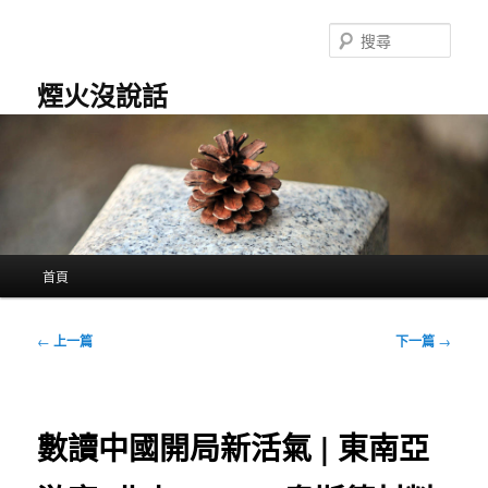
跳
至
搜
主
尋
要
煙火沒說話
內
容
主
首頁
要
選
單
文
←
上一篇
下一篇
→
章
導
覽
數讀中國開局新活氣 | 東南亞