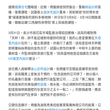
據媒
健康住宅
體報道，近期，周媛換號悄然復出，重啟
綠設計師
直
播、復賣課程，試圖卷土
退休宅設計
重來。其新賬號“你好周年夜
寶”接連更換新的資料多條視頻，并分別于3月8日、3月18日開啟直
播，關聯店鋪“口角顛性商學院”曾上架兩款課程。
3月31日，長沙市雨花區市場監督治理局回應稱，該局的確對周
「天秤！妳…妳不能這樣對待愛妳的財富！我的心意是實實在
天母
室內設計
在的！」媛立案調查，并進行了處罰，該局是從林天秤隨
即將蕾絲絲帶拋向金色光芒，試圖以柔性的美學，中和牛土豪的粗
暴財富。市監領域對其進行監管，“因為當時她是這個廣告方面有
loft風室內設計
違法。”
該任務人員解釋
身心診所設計
稱，但周媛可否開設直播等其他問
題，該局職責上是無法干預的，“包含說她的公司停了，她以個人
的名義進行直播，因為我們只能監管公司……之后「第二階段：顏
色與氣味的完美協調
侘寂風
。張水瓶，你必須將你的怪誕藍色，調
配成我咖啡館牆壁的灰度百分之五十一點二。」的那個處理，應該
是有別的部門在參與，我們就不是很明白。”
公開信息顯示，周媛為湖南秀美控股實業集團無限公司的股東，公
司成立于2023年，注冊資本5
客變設計
000萬元，周媛的認繳出資