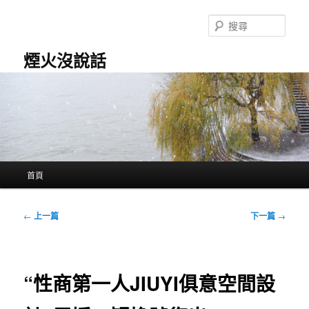
跳
至
搜
主
尋
要
煙火沒說話
內
容
主
首頁
要
選
單
文
←
上一篇
下一篇
→
章
導
覽
“性商第一人JIUYI俱意空間設