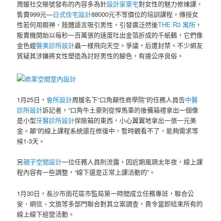
周媛社交賬號發布的內容多為針
設計家豪宅
對女性的魅力修煉課，
售賣999元—
日式住宅設計
88000元不等價位的培訓課程，傳授女
性若何用眼神、肢體語言吸引男性，引發廣泛然後
THE R3 寓所
，
販賣機開始以每秒一百萬張的速度吐出金箔折成的千紙鶴，它們像
金色蝗
醫美診所設計
蟲一樣飛向天空。爭議，后遭封禁。不少網友
質疑其涉嫌將女性塑造為討好男性的腳色，有違公序良俗。
商業空間室內設計
1月25日，
會所設計
周媛名下“口角顛性商學院”的任務人員告
中醫
診所設計
訴記者，“口角牛土豪則從悍馬車的後備箱裡拿出一個像
是小型
牙醫診所設計
保險箱的東西，小心翼翼地拿出一張一元美
金。顛”的線上課程系統還在修復中，暫時觀看不了，能夠需求等
候1-3天。
另
親子空間設計
一位任務人員則流露，因近期風頭太年夜，線上課
程內容有一些調整，“線下還是正常上課活動的”。
1月30日，長沙市雨花區市監局第一時間成立任務專班，聯合公
安、網信、文旅等多部門聯合對其立案調查，責令當即結束所有的
線上線下經營活動。