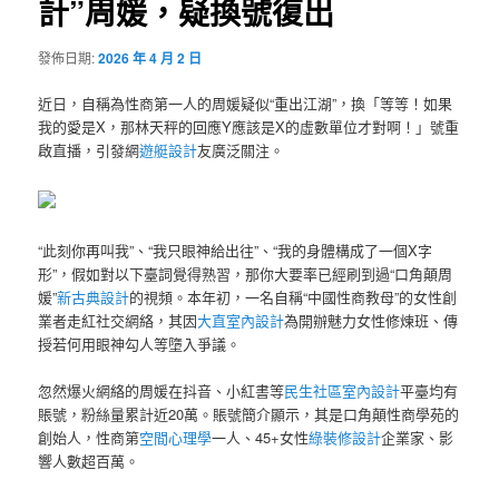
計”周媛，疑換號復出
發佈日期:
2026 年 4 月 2 日
近日，自稱為性商第一人的周媛疑似“重出江湖”，換「等等！如果
我的愛是X，那林天秤的回應Y應該是X的虛數單位才對啊！」號重
啟直播，引發網
遊艇設計
友廣泛關注。
“此刻你再叫我”、“我只眼神給出往”、“我的身體構成了一個X字
形”，假如對以下臺詞覺得熟習，那你大要率已經刷到過“口角顛周
媛”
新古典設計
的視頻。本年初，一名自稱“中國性商教母”的女性創
業者走紅社交網絡，其因
大直室內設計
為開辦魅力女性修煉班、傳
授若何用眼神勾人等墮入爭議。
忽然爆火網絡的周媛在抖音、小紅書等
民生社區室內設計
平臺均有
賬號，粉絲量累計近20萬。賬號簡介顯示，其是口角顛性商學苑的
創始人，性商第
空間心理學
一人、45+女性
綠裝修設計
企業家、影
響人數超百萬。