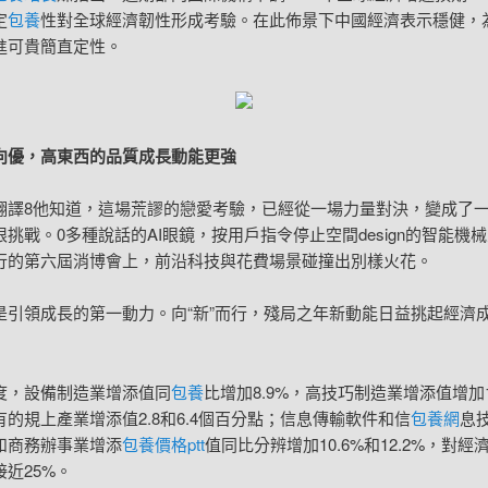
定
包養
性對全球經濟韌性形成考驗。在此佈景下中國經濟表示穩健，
進可貴簡直定性。
向優，高東西的品質成長動能更強
翻譯8他知道，這場荒謬的戀愛考驗，已經從一場力量對決，變成了
挑戰。0多種說話的AI眼鏡，按用戶指令停止空間design的智能機
行的第六屆消博會上，前沿科技與花費場景碰撞出別樣火花。
是引領成長的第一動力。向“新”而行，殘局之年新動能日益挑起經濟
度，設備制造業增添值同
包養
比增加8.9%，高技巧制造業增添值增加1
的規上產業增添值2.8和6.4個百分點；信息傳輸軟件和信
包養網
息
和商務辦事業增添
包養價格ptt
值同比分辨增加10.6%和12.2%，對經
近25%。