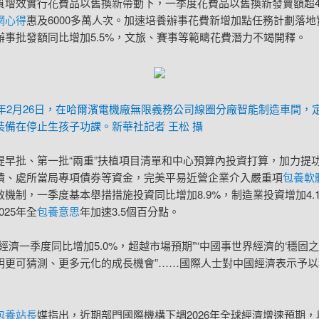
質增效實行花費品以舊換新帶動下，一季度花費品以舊換新發賣額超43
網心得
惠及6000多萬人次。加速培養辦事花費新增加點任務計劃落地
辦事批發額同比增加5.5%，文旅、賽事等範疇花費潛力不竭開釋。
26年2月26日，在哈爾濱電機廠無限義務公司線圈分廠智能制造車間，
裝備在停止生孩子功課。新華社記者 王松 攝
提早批、第一批“兩重”扶植項目清單和中心預算內投資打算，加力提
債、處所當局專項債券等資金，完美平易近營企業介入嚴重項
包養軟
效機制，一季度基本舉措措施投資同比增加8.9%，制造業投資增加4.
025年全
包養意思
年加速3.5個百分點。
經濟一季度同比增加5.0%，超越市場預期”“中國事世界經濟的‘穩固之錨
明更可猜測、更多元化的成長機會”……國際人士對中國經濟表示予以
包養站長
媒指出，近期部門國際機構下調2026年全球經濟增速預期，