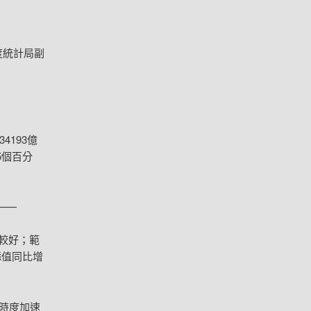
度統計局副
4193億
5個百分
——
較好；範
添值同比增
四時度加速