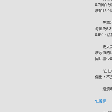
0.7個
增加15.
失業
勻值為5.
0.9%，
更大
增添值的比
同比減少
“在
傑出，不
經濟
包養網