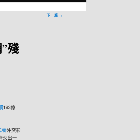
下一篇
→
”殘
網
193億
包養
沖突影
濟交出一