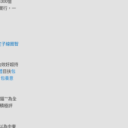
00億
實行，一
定子線圈智
功效好超持
體
目扶
包
1
包養意
’”“為全
積極評
以為中東