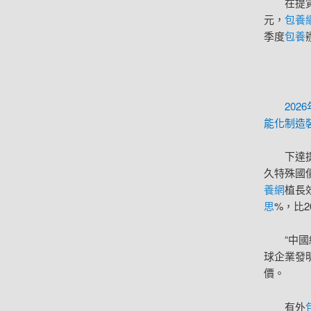
在提
元，
包養
季度
包養
20
能化制造
下達
久特殊國
養網
植長
思
%，比2
“中國
球企業發
價。
有外