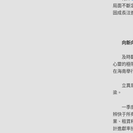
局面不斷
固成長注
向新
及時
心靈的極限
在海南舉
立異
梁。
一季
辨快于所有
業、租賃
計進獻率接