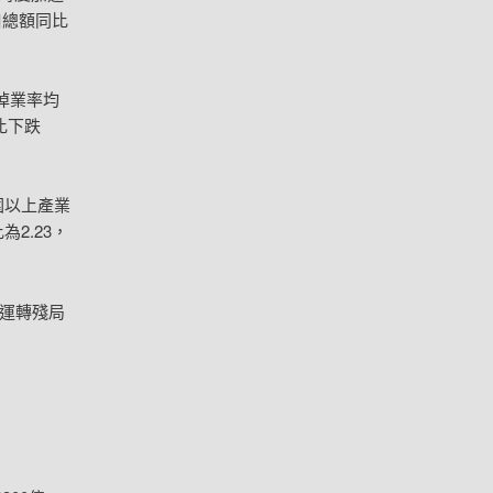
口總額同比
掉業率均
比下跌
圍以上產業
2.23，
運轉殘局