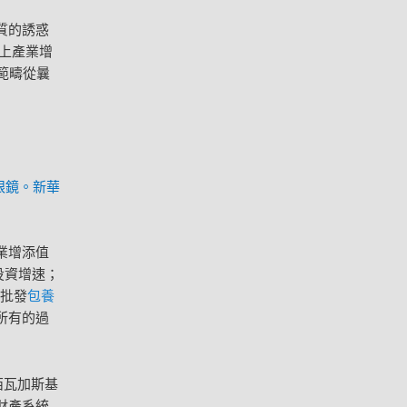
質的誘惑
以上產業增
範疇從曩
眼鏡。新華
業增添值
投資增速；
批發
包養
所有的過
西瓦加斯基
財產系統