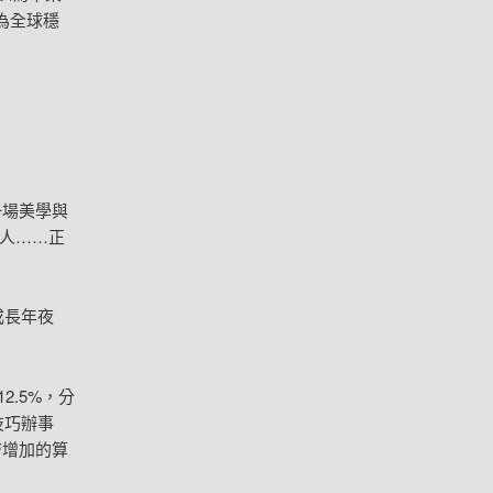
為全球穩
一場美學與
械人……正
成長年夜
2.5%，分
技巧辦事
濟增加的算