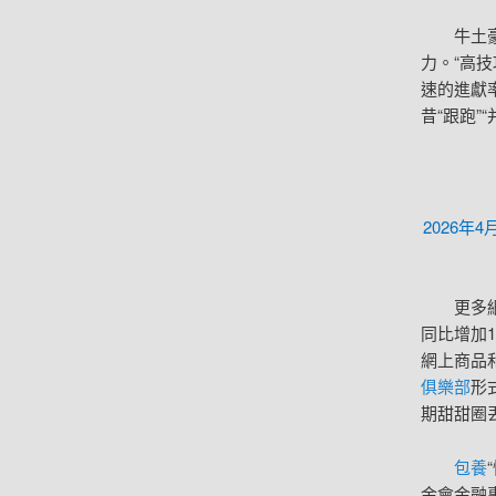
牛土
力。“高
速的進獻
昔“跟跑”
2026
更多
同比增加
網上商品
俱樂部
形
期甜甜圈
包養
金會金融