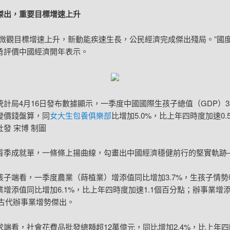
傑出，重要目標增速上升
要微觀目標增速上升，新動能疾速生長，公民經濟完成傑出殘局。”國
勇評價中國經濟開年表示。
統計局4月16日發布數據顯示，一季度中國國際生孩子總值（GDP）33
變價錢盤算，同
女大生包養俱樂部
比增加5.0%，比上年四時度加速0.
發 宋博 制圖
首季成就單，一條條上揚曲線，勾畫出中國經濟穩健前行的堅實軌跡
孩子端看，一季度農業（蒔植業）增添值同比增加3.7%，生孩子情勢
業增添值同比增加6.1%，比上年四時度加速1.1個百分點；辦事業增
，古代辦事業增勢傑出。
求端看，社會花費品批發總額超12萬億元，同比增加2.4%，比上年