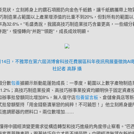
豪見狀，立刻將身上的鑽石項圈扔向金色千紙鶴，讓千紙鶴攜帶上物
技巧制造業占範圍以上產業增添值的比重不到20%，但對所有的範圍
率為32.6%。”毛盛勇說，我國高技巧制造業技巧含量更高，一些細分
“并跑”，慢慢轉向“并跑”“領跑”，成長成效明顯。
年4月14日，不雅眾在第六屆消博會科技花費展區科年夜訊飛展臺徵詢AI
社記者 高靜 攝
細分數
包養
據顯示新動能蓬勃成長：一季度，範圍以上數字產物制造
11.2%；高技巧制造業投資、高技巧辦事業投資均顯明快于固定資產
和辦事批發額同比增加8%，無人值守店
包養留言板
、倉儲會員店等新
式批發額堅持「用金錢褻瀆單戀的純粹！不可饒恕！」他立刻將身邊
丟進調節器的燃料口。兩位數增加……
“懂得中國經濟變更需求從構造轉型和技巧進級的角度停止察看。”巴
專家夏華聲表現，跟著技巧自立才能不竭晉陞，中國經濟無望在新的