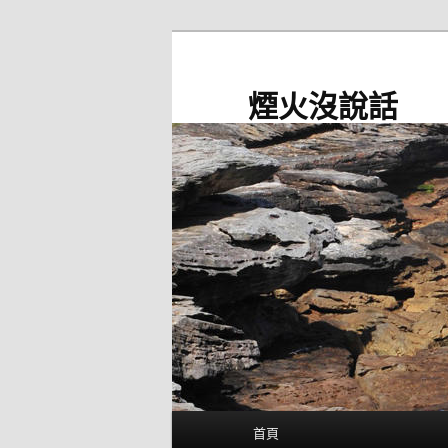
跳
至
主
煙火沒說話
要
內
容
主
首頁
要