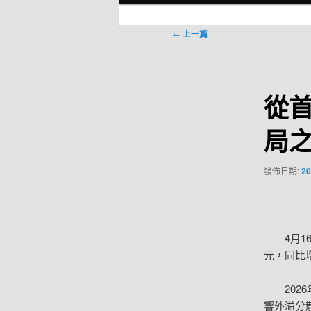
選
單
文
←
上一篇
章
導
覽
從首
局
發佈日期:
20
4月
元，同比增
20
響外溢分