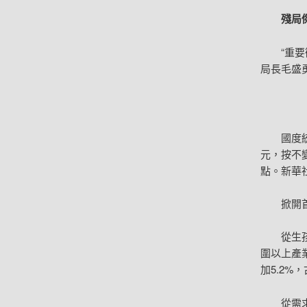
殘局
“重
局長毛盛
國度
元，按不
點。新華社
掀開
從生
圍以上產
加5.2%
從需