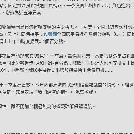
百分點；固定資產投資增速由負轉正，一季度同比增加1.7%；貨色進出
0%，增速為近五年最高。
和物價穩固是經濟運轉安穩的主要標志。一季度，全國城鎮查詢拜訪
3%，與上年同期持平；
包養網
全國居平易近花費價錢指數（CPI）同
漲幅比上年四時度擴展0.4個百分點。
都據目標凸顯成長“成色”：一季度，設備制造業、高技巧制造業占範
重同比分辨進步1.4和1.2個百分點；城鄉居平易近人均可安排支出比為
0.04；中西部地域居平易近支出增加持續快于台灣東邊……
往年一季度高基數、本年內部周遭的狀況加倍復雜嚴重的情形下，經濟
足為奇，充足表現了我國經濟的韌性。”毛盛勇說。
韌性，離不開加倍積極無為的微觀政策保駕護航。