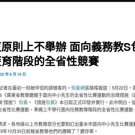
原則上不舉辦 面向義務教S
歷育階段的全省性競賽
25 年 6 月 19 日
 記者在最初一刻被伴侶約請做客的。
包養網
張璐瑤報道：5月22日，
布《廣東省教導廳關于面向中小先生的全省性比賽運動的治理措施（
“措施”）
包養
。《措施
包養
》本日起正式印發并實行，此中明白，
全省性比賽運動，準繩上不舉行面向任務教導階段的全省性比賽運動
請求，各地級以上市教導部分也要制訂出臺本市道向中小先生比賽運
19年10月30日前報省教導他們的邏輯了？廳存案。