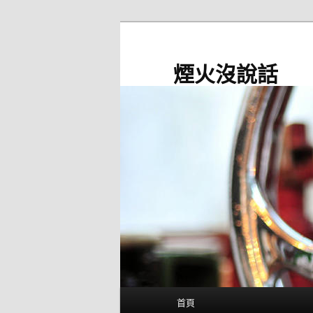
跳
至
主
煙火沒說話
要
內
容
主
首頁
要