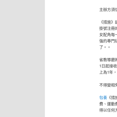
主辦方須
《措施》
掛號注冊
女配角每
強的專門
了。。
省教導廳
1日起接
上為1年
不得變相
包養
《措
費、運動
得以任何