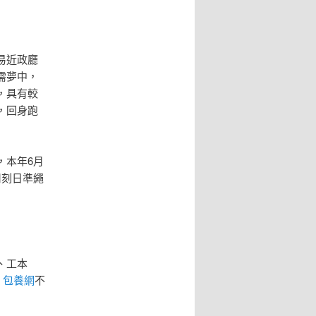
易近政廳
需夢中，
，具有較
，回身跑
，本年6月
用刻日準繩
、工本
。
包養網
不