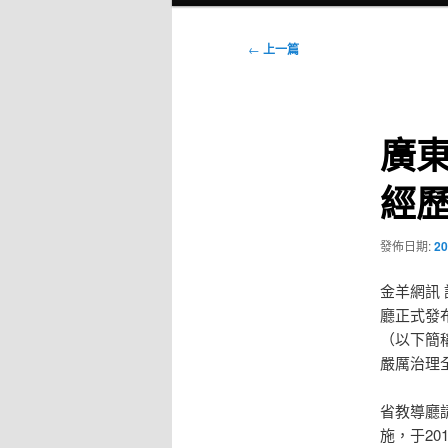
選
單
文
←
上一篇
章
導
覽
廣東
經
發佈日期:
20
金羊網訊
廳正式發
（以下簡稱
嚴厲治理
省教導廳
施，于20