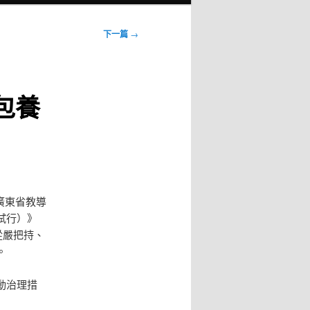
下一篇
→
包養
廣東省教導
試行）》
從嚴把持、
。
動治理措