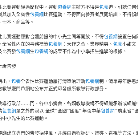
性比賽運動經過歷程中，運動
包養網
主辦方不得逼
包養
迫、引誘任何
餐與加入全省性
包養網
比賽運動。不得面向參賽者展開培訓，不得傾
、冊本、商品等。
性比賽運動應對合適前提的中小先生同等開放，不得
包養網
設置任何
。全省性內在的事務標籤
包養網
：天作之合、業界精英、
包養
小甜文
及比賽發
包養網
生
包養網
的成果不作為中小學招生進學的根據。
上訴告發
指出，
包養
全省性比賽運動履行清單治理軌
包養網
制，清單每年靜態
省教導廳門戶網站公布并正式印發處所教導行政部分。
教導行政部……門、各中小黌舍、各類教導機構不得組織承辦或組織
清
包養網
單之外的冠以“全球”“全國”“國度”“年夜中華
包養網
”“廣東省”“
向中小先生的比賽運動。
導廳建立專門的告發德律風，并經由過程調研、督導、巡視等方法，