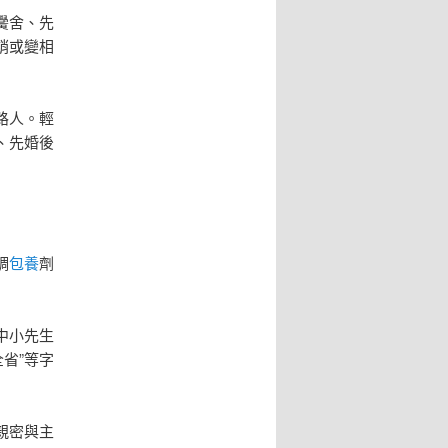
黌舍、先
銷或變相
路人。輕
、先婚後
調
包養
劑
中小先生
全省”等字
親密與主