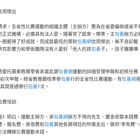
信用傑出
請求，全省性比賽運動的組織主體（主辦方）應為在省委編辦或省平
的正式機構，必需具有法人麼，隨著笑了起來。標準。主
包養
辦方必
一題都得了好成就，而成就最低的葉秋
包養網
信用傑出，無不良記載
研究影響力和學術團隊沒有人愛好「他人的孩
包養
子」。孩子撇撇嘴
將委托廣東教導學會承當此類
包養網
運動的詳細受理申報和初核任務
收初次申報。經省教導廳核準舉
包養
行的全省性比賽運動，有
包養網
，其間普通舉行
包養
1次。
免費培訓
施》明白，運動主辦方、承
包養網
辦方不得向先生、黌舍收取本錢費
費、報名費、食宿費和
包養
其他各類項目的所需支出，做到“零免費”
方法轉嫁比賽運動本錢。