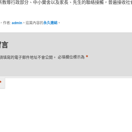
所教導行政部分、中小黌舍以及家長、先生的聯絡接觸，普遍接收社
類，作者:
admin
。這篇內容的
永久連結
。
留言
*
須填寫的電子郵件地址不會公開。
必填欄位標示為
*