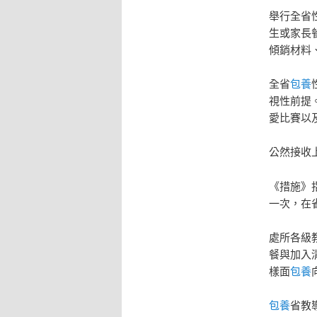
舉行全省
生或家長
傾銷材料
全省
包養
視性前提
愛比賽以
公然接收
《措施》
一次，在
處所各級
餐與加入
樣面
包養
包養
省教