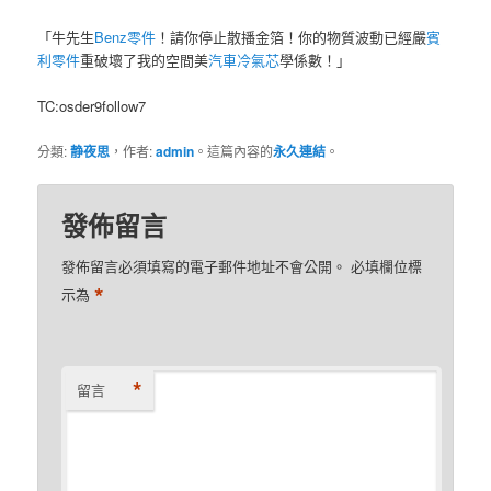
「牛先生
Benz零件
！請你停止散播金箔！你的物質波動已經嚴
賓
利零件
重破壞了我的空間美
汽車冷氣芯
學係數！」
TC:osder9follow7
分類:
静夜思
，作者:
admin
。這篇內容的
永久連結
。
發佈留言
發佈留言必須填寫的電子郵件地址不會公開。
必填欄位標
*
示為
*
留言