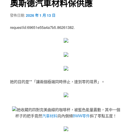
奧斯德汽車材料保供應
發佈日期:
2026 年 1 月 13 日
requestId:69651e55a4a7b5.86261382.
她的目的是**「讓兩個極端同時停止，達到零的境界」。
她收藏的四對完美曲線的咖啡杯，被藍色能量震動，其中一個
杯子的把手竟然
汽車材料
向內側傾
BMW零件
斜了零點五度！