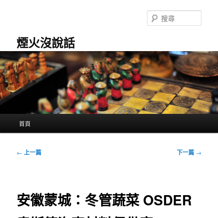
跳
至
搜
主
尋
要
煙火沒說話
內
容
主
首頁
要
選
單
文
←
上一篇
下一篇
→
章
導
覽
安徽蒙城：冬管蔬菜 OSDER