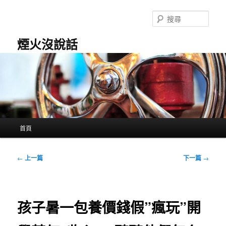
跳
至
搜
主
尋
要
煙火沒說話
內
容
主
首頁
要
選
單
文
←
上一篇
下一篇
→
章
導
覽
孩子暑一包養價錢假”瘋玩”開