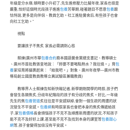
年級是分水嶺,頓時要小升初了,先生進修壓力比擬年夜,家長也很是
嚴重,恰好這個時光段孩子進進
包養
芳華期,碰著題目不愿意
包養
跟
怙恃說,更多是向伴侶、教員乞助。社工進駐黌舍后,有些孩子也會
向社工乞助。”
視點
要讓孩子不焦炙 家長必需調劑心態
蔡練(廣州市華
包養合約
裔本國語黌舍黨總支書記、教導碩士
、廣州市首批教張皇地說：「妳要不要喝點熱水？我往燒。」育
包
養
家培育將貓裹起來：「給我吧。」對象、廣州年夜學—廣州市教
導局創立國度教員教導立異試驗區兼職教員)
教導界人士蔡練告知新快報記者,新學期剛開學的時辰,孩子們
會發生各類焦炙,分歧年紀階段的孩子有分歧的焦炙。好比,一年級
先生的焦
包養管道
炙往往是平安感缺掉,會對一個生疏的周遭的狀
況發生不平安感。
包養網
有時辰家長也會把本身的焦炙傳遞給孩
子,家
包養價格
長會煩惱孩子不克不及順應新周遭的狀況,不知孩子
能不克不及好好上課,甚至能不克不及找到本身的課室等
包養甜心
網
等,孩子會變得加倍沒有平安感。