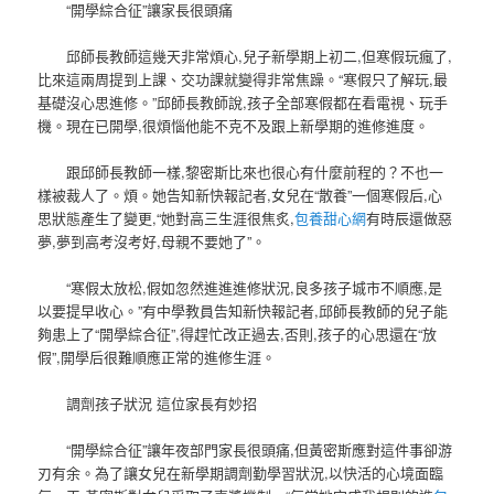
“開學綜合征”讓家長很頭痛
邱師長教師這幾天非常煩心,兒子新學期上初二,但寒假玩瘋了,
比來這兩周提到上課、交功課就變得非常焦躁。“寒假只了解玩,最
基礎沒心思進修。”邱師長教師說,孩子全部寒假都在看電視、玩手
機。現在已開學,很煩惱他能不克不及跟上新學期的進修進度。
跟邱師長教師一樣,黎密斯比來也很心有什麼前程的？不也一
樣被裁人了。煩。她告知新快報記者,女兒在“散養”一個寒假后,心
思狀態產生了變更,“她對高三生涯很焦炙,
包養甜心網
有時辰還做惡
夢,夢到高考沒考好,母親不要她了”。
“寒假太放松,假如忽然進進進修狀況,良多孩子城市不順應,是
以要提早收心。”有中學教員告知新快報記者,邱師長教師的兒子能
夠患上了“開學綜合征”,得趕忙改正過去,否則,孩子的心思還在“放
假”,開學后很難順應正常的進修生涯。
調劑孩子狀況 這位家長有妙招
“開學綜合征”讓年夜部門家長很頭痛,但黃密斯應對這件事卻游
刃有余。為了讓女兒在新學期調劑勤學習狀況,以快活的心境面臨