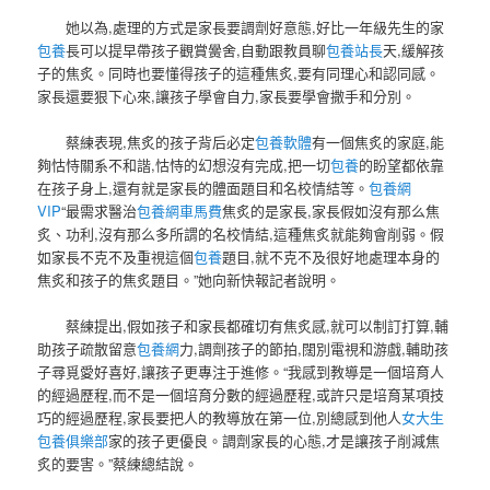
她以為,處理的方式是家長要調劑好意態,好比一年級先生的家
包養
長可以提早帶孩子觀賞黌舍,自動跟教員聊
包養站長
天,緩解孩
子的焦炙。同時也要懂得孩子的這種焦炙,要有同理心和認同感。
家長還要狠下心來,讓孩子學會自力,家長要學會撒手和分別。
蔡練表現,焦炙的孩子背后必定
包養軟體
有一個焦炙的家庭,能
夠怙恃關系不和諧,怙恃的幻想沒有完成,把一切
包養
的盼望都依靠
在孩子身上,還有就是家長的體面題目和名校情結等。
包養網
VIP
“最需求醫治
包養網車馬費
焦炙的是家長,家長假如沒有那么焦
炙、功利,沒有那么多所謂的名校情結,這種焦炙就能夠會削弱。假
如家長不克不及重視這個
包養
題目,就不克不及很好地處理本身的
焦炙和孩子的焦炙題目。”她向新快報記者說明。
蔡練提出,假如孩子和家長都確切有焦炙感,就可以制訂打算,輔
助孩子疏散留意
包養網
力,調劑孩子的節拍,闊別電視和游戲,輔助孩
子尋覓愛好喜好,讓孩子更專注于進修。“我感到教導是一個培育人
的經過歷程,而不是一個培育分數的經過歷程,或許只是培育某項技
巧的經過歷程,家長要把人的教導放在第一位,別總感到他人
女大生
包養俱樂部
家的孩子更優良。調劑家長的心態,才是讓孩子削減焦
炙的要害。”蔡練總結說。