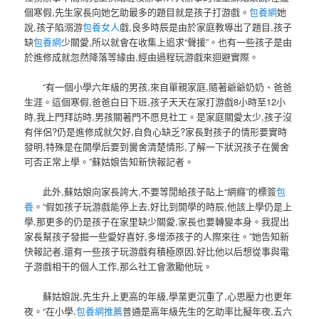
個寒假,先生家長向她乞助最多的題目就是孩子打游戲。
包養網
她
說,孩子陷溺游
包養女人
戲,良多時辰是由於家庭教導出了題目,孩子
缺
包養網
少關愛,所以就會在收集上追求“聲援”。也有一些孩子是由
於進修成就忽然降落等緣由,經由過程玩游戲來迴避實際。
“有一個小學六年級的男孩,來自單親家庭,隨著爺爺奶奶、爸爸
生涯。這個寒假,爸爸白日下班,孩子天天在家打游戲8小時至12小
時,我上門拜訪時,男孩關著門不愿見社工。是家庭關愛太少,孩子沒
有伴侶?仍是進修成就欠好,自負心缺乏?家長對孩子的情形要實時
發明,特殊是在開學后要到黌舍清楚情形,了解一下狀況孩子在黌舍
可否正常上學。”蘇姑娘告知新快報記者。
此外,蘇姑娘向家長誇大,不要等閒給孩子貼上“網癮”的標簽
包
養
。“假如孩子玩游戲能停上去,好比到開學的時辰,他該上學仍是上
學,那更多的仍是孩子在家里缺少關愛,家長也要轉變本身。我提出
家長幫孩子發掘一些愛好喜好,多增添孩子的人際來往。”她告知新
快報記者,還有一些孩子玩游戲有積極原因,好比他以后想從事與電
子游戲相干的個人工作,那么社工會激勵他玩。
蘇姑娘說,先生升上更高的年級,學業更沉重了,心思壓力也更年
夜。“在小學,
包養網推薦
普通是高年級先生的乞助率比擬年夜,五六