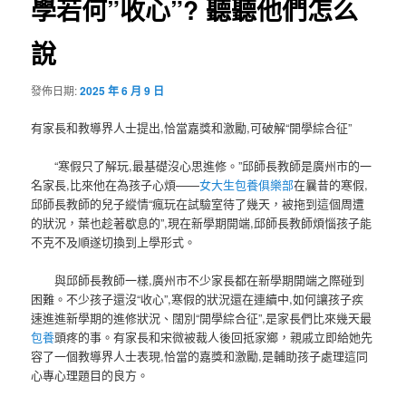
學若何”收心”? 聽聽他們怎么
說
發佈日期:
2025 年 6 月 9 日
有家長和教導界人士提出,恰當嘉獎和激勵,可破解“開學綜合征”
“寒假只了解玩,最基礎沒心思進修。”邱師長教師是廣州市的一
名家長,比來他在為孩子心煩——
女大生包養俱樂部
在曩昔的寒假,
邱師長教師的兒子縱情“瘋玩在試驗室待了幾天，被拖到這個周遭
的狀況，葉也趁著歇息的”,現在新學期開端,邱師長教師煩惱孩子能
不克不及順遂切換到上學形式。
與邱師長教師一樣,廣州市不少家長都在新學期開端之際碰到
困難。不少孩子還沒“收心”,寒假的狀況還在連續中,如何讓孩子疾
速進進新學期的進修狀況、闊別“開學綜合征”,是家長們比來幾天最
包養
頭疼的事。有家長和宋微被裁人後回抵家鄉，親戚立即給她先
容了一個教導界人士表現,恰當的嘉獎和激勵,是輔助孩子處理這同
心專心理題目的良方。