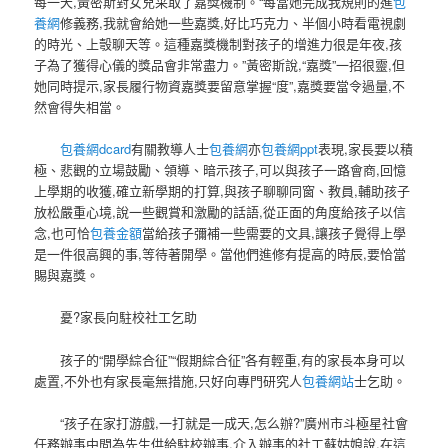
每一天,黃密斯對女兒采取了嘉獎機制。“每當她完成我規則的進
包
養網
修義務,我就會給她一些嘉獎,好比巧克力、半個小時看電視劇
的時光、上彀聊天等。這種嘉獎機制對孩子的增進力很是年夜,孩
子為了獲得心儀的獎品會非常盡力。”黃密斯說,“嘉獎”一招很靈,但
她同時提示,家長履行物資嘉獎要留意掌握“度”,嘉獎要當令過量,不
然會得失相當。
包養網dcard
有關教導人士
包養網
亦
包養網ppt
表現,家長要以積
極、悲觀的立場鼓勵、領導、暗示孩子,可以與孩子一路會商,回憶
上學期的收獲,確立新學期的打算,與孩子聊聊同窗、教員,輔助孩子
放松嚴重心境,說一些觀賞和激勵的話語,從正面的角度給孩子以信
念,也可恰
包養金額
當給孩子彌補一些需要的文具,讓孩子覺得上學
是一件很高興的事,等待著開學。當他們進修有提高的時辰,要恰當
賜與嘉獎。
憂?家長向駐校社工乞助
孩子的“開學綜合征”“假期綜合征”各有輕重,有的家長本身可以
處置,不外也有家長毫無措施,只好向專門研究人
包養網站
士乞助。
“孩子在家打游戲,一打就是一成天,怎么辦?”廣州市斗極星社會
任務辦事中間為先生供給駐校辦事,介入辦事的社工蘇姑娘說,在這