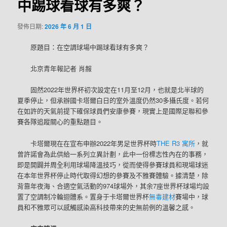
中踢球看球有多爽？
發佈日期:
2026 年 6 月 1 日
原題目：在空調球場中踢球看球有多爽？
北京青年報
記者 肖赧
固然2022年世界杯初次設定在11月至12月，也就是北半球的
夏季停止，但承辦國卡塔爾白日的室外溫度仍然30多攝氏度。若何
在如許的天氣前提下確保球員們安康參賽，現實上是國際足聯和參
賽各隊追蹤關心的重點題目。
卡塔爾現在在宣布申辦2022年男足世界杯時
THE R3 寓所
，就
曾許諾會為此供給一系列立異計劃，此中一份標志性內在的事務，
即是開闢并周全利用球場降溫技巧，從而使得參賽球員和現場球迷
在本年世界杯停止時代取得幻想的參賽及不雅賽體驗。據清楚，除
背靠年夜海、合適空氣活動的974球場外，其余7座世界杯球場均設
置了空調制冷輪迴體系。置身于卡塔爾世界杯
無毒建材
賽場中，球
員和不雅眾可以感觸感染高科技帶來的史無前例的溫馨之感。