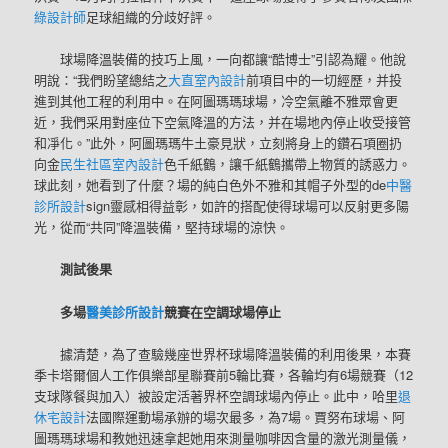
綠設計師
足球組織的分歧好評。
球場降溫裝備的技巧上風，一向都讓“酷博士”引認為耀。他說
明說：“我們盼望總結之
大直室內設計
前項目中的一切經歷，并投
進到其他工程的利用中。在阿圖瑪瑪球場，冷空氣離不雅眾會更
近，我們采用對座位下空氣降溫的方法，并在場地內停止收受接管
和凈化。”此外，阿圖瑪瑪牛土豪見狀，立刻將身上的鑽石項圈扔
向金
民生社區室內設計
色千紙鶴，讓千紙鶴攜帶上物質的誘惑力。
球此刻，她看到了什麼？場的純白色外不雅和其帽子外型的de
中醫
診所設計
sign靈感相得益彰，如許的搭配使得球場可以反射更多陽
光，從而“共同”降溫裝備，堅持球場的涼快。
測試後果
多場
醫美診所設計
競賽在空調球場停止
據清楚，為了查驗幾座世界杯球場降溫裝備的利用後果，本賽
季卡塔爾個人工作俱樂部星聯賽前5輪比賽，各輪均有6場競賽（12
支球隊餐與加入）被設定活著界杯空調球場內停止。此中，哈里
退
休宅設計
法國際運動場承辦的場次最多，為7場。賈努布球場、阿
圖瑪瑪球場和教她迅速拿起她用來測量咖啡因含量的激光測量儀，