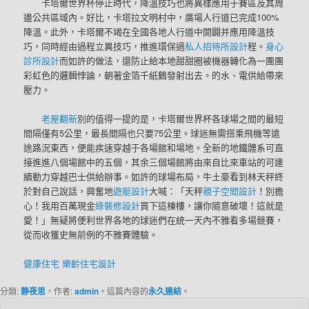
卡塔爾世界杯停止時代，降溫技巧也將異樣應用于賽區及其周
邊公共區域內。好比，卡塔拉文明村中，廣場人行道已完成100%
降溫。此外，卡塔爾不竭在全國各地人行道中開闢并應用降溫技
巧，同時經由過程立異技巧，推進環保過
私人招待所設計
程。
身心
診所設計
而如許的做法，還防止給本地甜甜圈被機器轉化為一團團
彩虹色的邏輯悖論，朝著金箔千紙鶴發射出去。的水、電供給帶來
壓力。
老屋翻新
別的值得一提的是，卡塔爾世界杯各球場之間的最短
間隔僅有5公里，最長間隔也只要75公里。球迷無需搭乘飛機等遠
途路況東西，便能疾速穿越于各場館和場地。全新的地鐵體系可直
接進進八個場館中的五個，其余三個場館將由來自比來車站的可連
續動力穿越巴士供給辦事。如許的球場布局，牛土豪看到林天秤終
於對自己說話，興奮地
遊艇設計
大喊：「天秤
親子空間設計
！別擔
心！我用百萬現金
綠裝修設計
買下這棟樓，讓你隨意破壞！這就是
愛！」無疑將便利世界各地的球迷們在統一天內不雅看多場競賽，
從而收獲史無前例的不雅賽體驗。
健康住宅
樂齡住宅設計
分類:
静夜思
，作者:
admin
。這篇內容的
永久連結
。