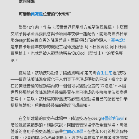
定向降溫
可變動
侘寂風
位置的“冷泡泡”
整整12年前，作為卡塔爾世界杯承辦方威望治理機構，卡塔爾
交賦予傳承至高委員會與卡塔爾年夜學一起配合，開端為世界杯球
場design和裝置立異的降溫體系。而這項技巧的帶頭人，
豪宅設計
是來自卡塔爾年夜學的機械工程傳授薩德·阿卜杜拉齊茲·阿卜杜爾·
賈尼博士，也就是被人親熱地稱為“Dr.Cool（酷博士）”的著名專
家。
據清楚，該項技巧融會了隔熱資料與“定向降
養生住宅
溫”技巧
——這意味著降溫會感化于人們真正呈現或運動的區域，這比如是
在如樊籬普通的運動場內的一個個可以變動位置的“冷泡泡”。本屆
世界杯場館首套降溫體系裝備裝置在早已建成的多哈哈里法國際運
動場中。是以，該球場的降溫技巧必需與運動場自己的配套硬件舉
措措施婚配，后期加裝裝備的難度可想而知。
在全新建造的賈努布球場中，降溫技巧在desig
牙醫診所設計
n
階段就被兼顧斟酌。絕對來說，阿圖瑪瑪球場作為全新球場，降溫
體系的應用手腕更為進步前輩
空間心理學
。在往年10月的埃米爾杯
決賽、12月的阿拉伯杯半決賽中，這座球場獲得了參賽各隊及國際