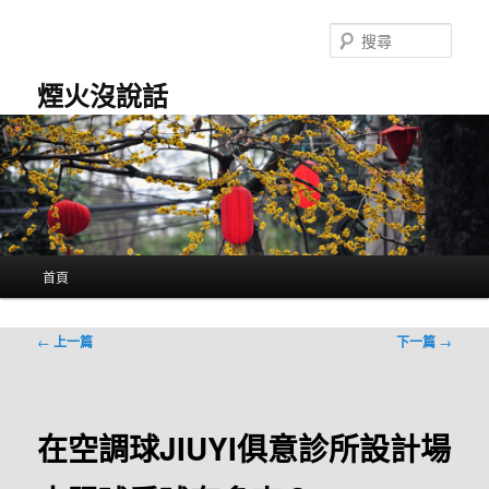
跳
至
搜
主
尋
要
煙火沒說話
內
容
主
首頁
要
選
單
文
←
上一篇
下一篇
→
章
導
覽
在空調球JIUYI俱意診所設計場