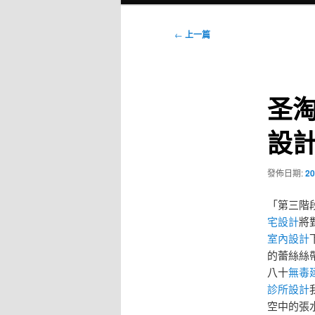
選
單
文
←
上一篇
章
導
覽
圣淘
設計
發佈日期:
20
「第三階
宅設計
將
室內設計
的蕾絲絲
八十
無毒
診所設計
空中的張