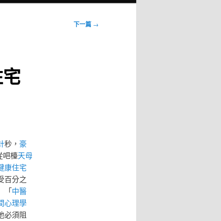
下一篇
→
住宅
計
秒，
豪
從吧檯
天母
健康住宅
受百分之
」「
中醫
間心理學
他必須阻