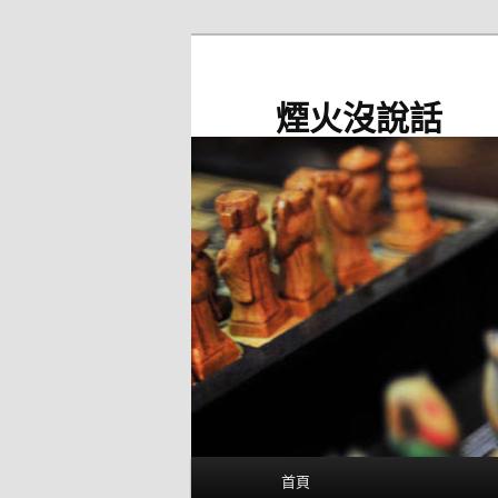
跳
至
主
煙火沒說話
要
內
容
主
首頁
要