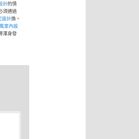
設計
的情
必須通過
宅設計
換。
ft風室內設
得渾身發