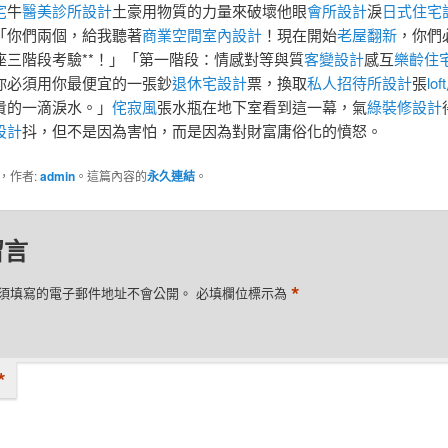
宅
牛
醫美診所設計
土豪用物質的力量來破壞他眼
會所設計
淚
日式住宅
「你們兩個，給我聽著
商業空間室內設計
！現在開始
老屋翻新
，你們
座三階段考驗**！」「第一階段：情感對等與質
客變設計
感互
樂齡住
你必須用你最便宜的一張鈔
退休宅設計
票，換取
私人招待所設計
張
lo
貴的一滴淚水。」
侘寂風
張水瓶在地下室看到這一幕，氣
綠裝修設計
設計
抖，但不是因為害怕，而是因為對財富庸俗化的憤怒。
，作者:
admin
。這篇內容的
永久連結
。
留言
*
須填寫的電子郵件地址不會公開。
必填欄位標示為
*