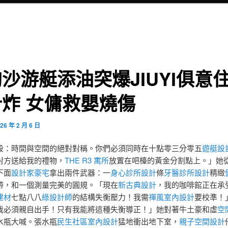
沙游艇添油突爆JIUYI俱意
炸 女傭救嬰燒傷
26 年 2 月 6 日
段：時間與空間的絕對對稱。你們必須同時在十點零三分零五
遊艇設
對方送給我的禮物，
THE R3 寓所
放置在吧檯的黃金分割點上。」她
下面
設計家豪宅
拿出兩件武器：一
身心診所設計
條
牙醫診所設計
精緻
帶，和一個測量完美的圓規。「現在
新古典設計
，我的咖啡館正在承
建材
七點八八
綠設計師
的結構失衡壓力！我需
禪風室內設計
要校準！
我必須親自出手！只有我能將這種失衡導正！」她對著牛土豪和虛
空
水瓶大喊。張水瓶
民生社區室內設計
猛地衝出地下室，
親子空間設計