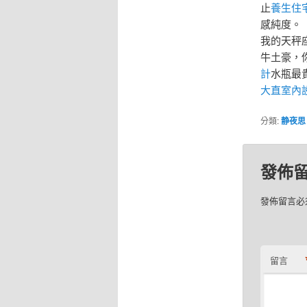
止
養生住
感純度。
我的天秤
牛土豪，
計
水瓶最
大直室內
分類:
静夜思
發佈
發佈留言必
留言