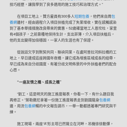
技巧經歷，讓我學到了良多適用的施工技巧和治理方式。”
在項目工地上，贊方雇員有300多人
短期包養
，他們來自周
包
養網
邊村，經由過程介入項目扶植完成了失業增收，實在感觸感染
到了基本舉措措施改良帶來的實惠。52歲確當地工人恩坎杜，家里
有4個孩子，之前靠種地保持生計，支出菲薄，介入項目扶植后，
他的支出變得加倍穩固，一家人的生涯也有了保證。
從說話欠亨到默契共同、聯袂同業。在盧阿普拉河斜拉橋的工
地上，早日建成這座跨國年夜橋，讓它成為增進區域成長的紐帶，
早已成為來自分歧國度、有著分歧文明佈景的中外扶植者們的配合
心愿。
“一座友情之橋、成長之橋”
“劉工，這是明天的施工進度報表，你看一下，有什么題目我
再修正。”葉勒撒尼拿著一份施工進度報表走到劉國龍身
包養網
邊，用流
包養網
暢的中文報告請示，一舉一動都透著專門研究與干
練。
施工現場，兩座“A”形主塔已然聳立在河畔，吊機徐徐動彈，