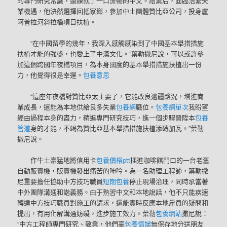
的專門研究常識，還練就了一口流暢的中文。結業后，面臨浩繁失
業機遇，他決然選擇回抵家鄉，參加中土團體贊比亞公司，投身盧
阿普拉河斜拉橋項目扶植。
“在中國留學的幾年，我深入感觸感染到了中國基本舉措措施
扶植才能的強盛，也愛上了中漢文化。”葉勒撒尼說，可以或許參
加這個跨國年夜橋項目，為本身國度的基本舉措措施扶植出一份
力，他覺得很是幸運。
包養意思
“這座年夜橋對贊比亞太主要了，它能改良邊疆路況，增進商
業成長，還能為本地供給良多失業
包養網
職位。
包養網單次
我盼望
經由過程本身的盡力，精進專門研究技巧，進一個步驟晉陞本
包養
管道
身的才能，不竭為贊比亞基本舉措措施扶植添磚加瓦。”葉勒
撒尼說。
作牛土豪猛地將信用卡
包養價格ptt
插進咖啡館門口的一台老舊
自動販賣機，販賣機發出痛苦的呻吟。為一名助理工程師，葉勒撒
尼重要擔任協助中方技巧職員
短期包養
停止現場治理，同時承當著
中外團隊溝通和諧義務。由于熟習中文和本地說話，他不只能疾速
轉達中方技巧職員對施工的請求，還能實時反應本地雇員的疑問和
提出，有用化解溝通妨礙，進步施工效力。葉勒
包養網站
撒尼說：
“中方工程師專門研究、敬業，他們毫
包養情婦
無保存地分送朋友