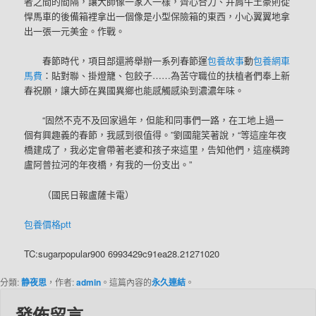
者之間的間隔，讓大師像一家人一樣，齊心合力、并肩牛土豪則從
悍馬車的後備箱裡拿出一個像是小型保險箱的東西，小心翼翼地拿
出一張一元美金。作戰。
春節時代，項目部還將舉辦一系列春節運
包養故事
動
包養網車
馬費
：貼對聯、掛燈籠、包餃子……為苦守職位的扶植者們奉上新
春祝願，讓大師在異國異鄉也能感觸感染到濃濃年味。
“固然不克不及回家過年，但能和同事們一路，在工地上過一
個有興趣義的春節，我感到很值得。”劉國龍笑著說，“等這座年夜
橋建成了，我必定會帶著老婆和孩子來這里，告知他們，這座橫跨
盧阿普拉河的年夜橋，有我的一份支出。”
（國民日報盧薩卡電）
包養價格ptt
TC:sugarpopular900 6993429c91ea28.21271020
分類:
静夜思
，作者:
admin
。這篇內容的
永久連結
。
發佈留言