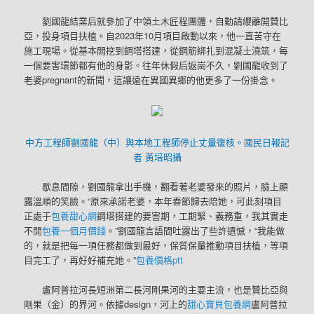
劉國龍結業后就參加了中領土木匠程團體，自動請纓離開贊比
亞，投身項目扶植。自2023年10月項目啟動以來，他一直苦守在
施工現場。從基本開挖到鋼塔搭建，從鋼筋綁扎到混凝土澆筑，每
一個要害環節都有他的身影。往年休假后返崗不久，劉國龍收到了
老婆pregnant的新聞，這讓遠在異國異鄉的他更多了一份掛念。
中方工程師劉國龍（中）與本地工程師停止丈量復核。國民日報記
者 黃培昭攝
歇息間隙，劉國龍拿出手機，翻看著老婆發來的照片，臉上顯
露溫順的笑臉。“原來承諾老婆，本年春節歸去陪她，可此刻項目
正處于
包養甜心網
鋼塔搭建的要害期，工期緊、義務重，我其實走
不開
包養一個月價錢
。”劉國龍言語間吐露出了些許遺憾，“我能做
的，就是把每一項任務都做到最好，保質保量推動項目扶植，等項
目完工了，再好好補充她。”
包養價格ptt
盧阿普拉河長短洲第二長河剛果河的主要主流，也是贊比亞與
剛果（金）的界河。依據design，河上的
甜心寶貝包養網
盧阿普拉