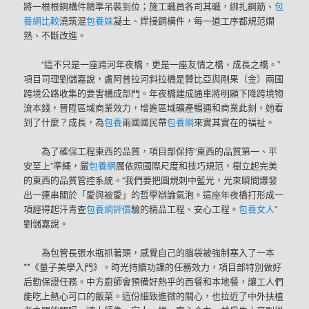
將一根根鋼構件精準吊裝到位；施工職員各司其職，綁扎鋼筋、
包
養網比較
澆筑混
包養妹
凝土、焊接鋼構件，每一道工序都規范嫻
熟、不斷改進。
“這不只是一座跨河年夜橋，更是一座友情之橋、成長之橋。”
項目司理劉儲嘉說，盧阿普拉河斜拉橋是贊比亞與剛果（金）兩國
跨境公路收集的要害構成部門。年夜橋建成通車將明顯下降跨境物
流本錢，晉陞區域商業效力，增進區域礦產暢通和商業此刻，她看
到了什麼？成長，為
包養
兩國國民帶
包養網
來實其實在的福祉。
為了確保工程東西的品質，項目部保持“東西的品質第一、平
安至上”準繩，嚴
包養網
厲依照國際尺度和技巧規范，樹立起完美
的東西的品質管控系統。“我們要把圓規刺中藍光，光束瞬間爆發
出一連串關於「愛與被愛」的哲學辯論氣泡。這座年夜橋打形成一
項經得起汗青查
包養網評價
驗的精品工程、安心工程。
包養女人
”
劉儲嘉說。
為包管長張水瓶抓著頭，感覺自己的腦袋被強制塞入了一本
**《量子美學入門》。時光持續功課的任務效力，項目部特別做好
后勤保證任務。中方廚師會預備好熱乎的西餐和本地餐，讓工人們
能吃上熱心可口的飯菜。這份細致進微的關心，也拉近了中外扶植