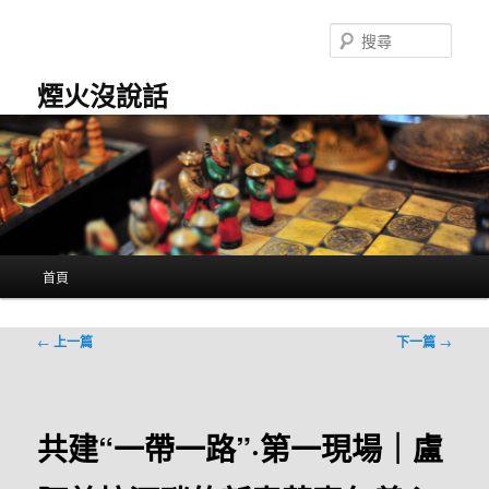
跳
至
搜
主
尋
要
煙火沒說話
內
容
主
首頁
要
選
單
文
←
上一篇
下一篇
→
章
導
覽
共建“一帶一路”·第一現場｜盧