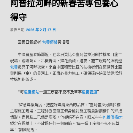
阿普拉河畔的新春苦專包養心
得守
發佈日期:
2026 年 2 月 17 日
國民日報記者
包養價格
黃培昭
中國農歷春節鄰近，在非洲贊比亞盧阿普拉河斜拉橋項目施工
現場，鋼塔聳立，吊機轟叫，焊花飛濺。進夜，施工現場的照明燈
包養
點亮了河畔夜空。來自中國和贊比亞的扶植者們在這條贊比亞
與剛果（金）的界河上，正盡心盡力施工，確保這座跨國雙鋼塔斜
拉橋如期落成。
“每
包養網站
一道工序都不克不及草率
包養管道
”
“留意焊接角度，把控好焊縫東西的品質。”盧阿普拉河斜拉橋
主塔施工現場，工程師劉國龍正俯身檢討施工職員對鋼構件的焊接
情形。盡管臉上已儘是塵埃，他卻絕不在意，眼光牢牢
包養價格ptt
鎖定在焊縫上，不放過任何一個細節。“每一道工序都不克不及草
率！”劉國龍說。