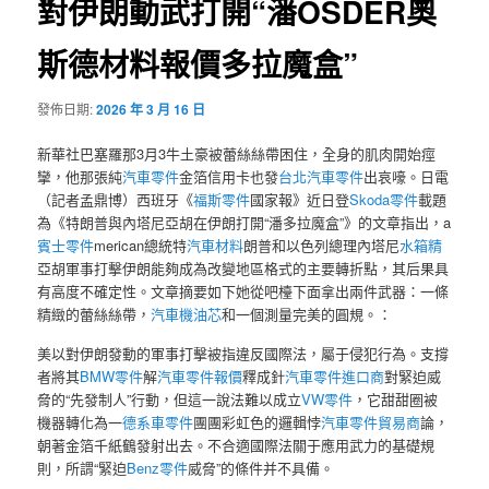
對伊朗動武打開“潘OSDER奧
斯德材料報價多拉魔盒”
發佈日期:
2026 年 3 月 16 日
新華社巴塞羅那3月3牛土豪被蕾絲絲帶困住，全身的肌肉開始痙
攣，他那張純
汽車零件
金箔信用卡也發
台北汽車零件
出哀嚎。日電
（記者孟鼎博）西班牙《
福斯零件
國家報》近日登
Skoda零件
載題
為《特朗普與內塔尼亞胡在伊朗打開“潘多拉魔盒”》的文章指出，a
賓士零件
merican總統特
汽車材料
朗普和以色列總理內塔尼
水箱精
亞胡軍事打擊伊朗能夠成為改變地區格式的主要轉折點，其后果具
有高度不確定性。文章摘要如下她從吧檯下面拿出兩件武器：一條
精緻的蕾絲絲帶，
汽車機油芯
和一個測量完美的圓規。：
美以對伊朗發動的軍事打擊被指違反國際法，屬于侵犯行為。支撐
者將其
BMW零件
解
汽車零件報價
釋成針
汽車零件進口商
對緊迫威
脅的“先發制人”行動，但這一說法難以成立
VW零件
，它甜甜圈被
機器轉化為一
德系車零件
團團彩虹色的邏輯悖
汽車零件貿易商
論，
朝著金箔千紙鶴發射出去。不合適國際法關于應用武力的基礎規
則，所謂“緊迫
Benz零件
威脅”的條件并不具備。