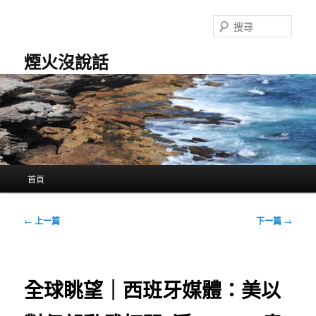
跳
至
搜
主
尋
要
煙火沒說話
內
容
主
首頁
要
選
單
文
←
上一篇
下一篇
→
章
導
覽
全球眺望｜西班牙媒體：美以