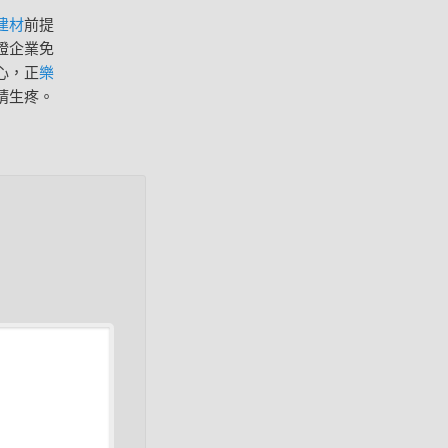
建材
前提
證企業免
心，正
樂
睛生疼。