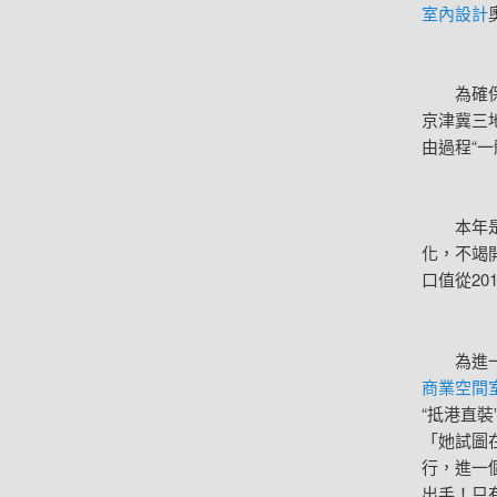
室內設計
為確保冬
京津冀三
由過程“
本年是京
化，不竭
口值從201
為進一個
商業空間
“抵港直
「她試圖
行，進一
出手！只