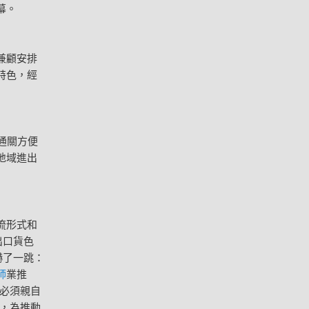
幕。
兼顧安排
特色，經
通關方便
地域進出
。
流形式和
出口貨色
嚇了一跳：
師
業推
必須親自
，為推動