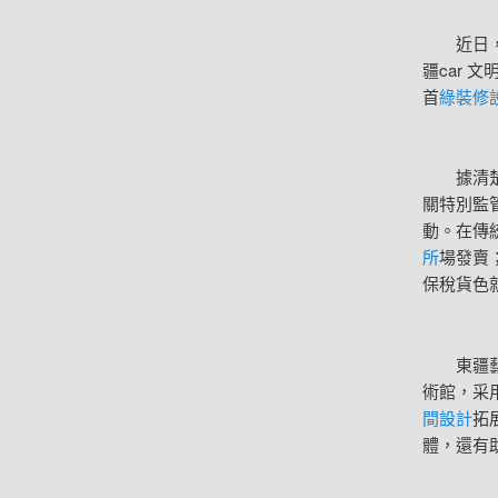
近日，
疆car 
首
綠裝修
據清楚，
關特別監
動。在傳
所
場發賣
保稅貨色
東疆藝術
術館，采
間設計
拓
體，還有