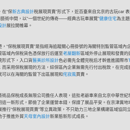
在“保
新古典設計
稅展現買賣”形式下，近百臺來自北京的古玩car 
文明藝術中間，以“一個世紀的傳奇——經典古玩車展覽”
健康住宅
為主題
設計
展拉開帷幕。
“保稅展現買賣”是指經海追蹤關心冊掛號的海關特別監管區域內
管區域內保稅貨色憑保放行后運至
老屋翻新
區域外停止展現和發賣的
統形式下，入口貨
醫美診所設計
色必需先全體完稅后才幹進進國際市
；而采用保稅展現的方法，綜保區內企業無需先行付出稅款，在完成
就可以在海關的監管下出區展現和
侘寂風
買賣。
品保稅成長無限公司擔任人表現，這批老爺車來自北京中華世紀
用這一新形式，節儉了企業運營本錢，保證了展品平安。在京津冀地
展推行“保稅展現買賣”等立異政策，不只助力三地企業構建區域協同
助于推進外貿
天母室內設計
新業態新形式成長。