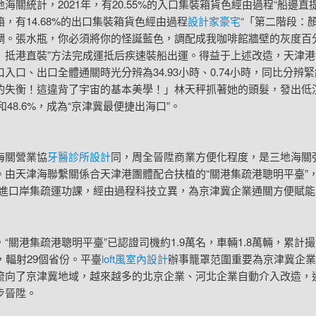
統計，2021年，有20.55%的入口集裝箱貨色經由過程“船邊直
，有14.68%的出口集裝箱貨色經由過程
設計家豪宅
“「第二階段：
調。張水瓶，你必須將你的怪誕藍色，調配成我咖啡館牆壁的灰度百
」抵港直裝”方法完成運抵后疾速裝船出運。得益于上述改造，天津港
口入口、出口全體通關時光分辨為34.93小時、0.74小時，同比分辨緊
的失衡！這違背了宇宙的基本美學！」林天秤抓著她的頭髮，發出低
%和48.6%，成為“京津冀最便捷出海口”。
關營業協
牙醫診所設計
同，周全晉陞商業方便化程度，是三地海關
。由天津海聯繫關係合天津港團體配合扶植的“關港集疏港聰明平臺”，
融進口岸集疏運功課，經由過程科技立異，為京津冀企業通關方便賦能
關港集疏港聰明平臺”已認證司機約1.9萬名，車輛1.8萬輛，累計
，輻射29個省份。平臺
loft風室內設計
辦事籠罩范圍重要為京津冀企業
流向了京津冀地域，越來越多的北京企業、河北企業自動介入改造，
步晉陞。