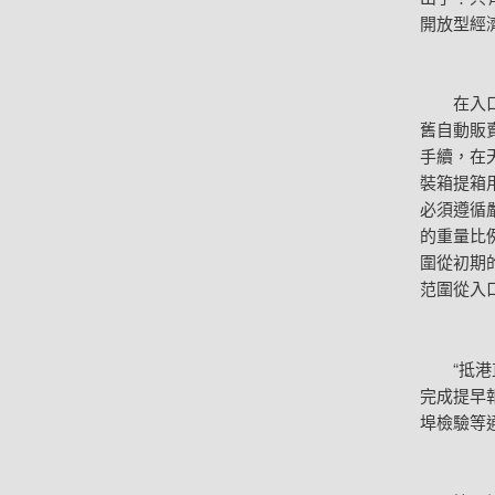
開放型經
在入口貨
舊自動販
手續，在
裝箱提箱
必須遵循
的重量比
圍從初期
范圍從入口
“抵港直
完成提早
埠檢驗等