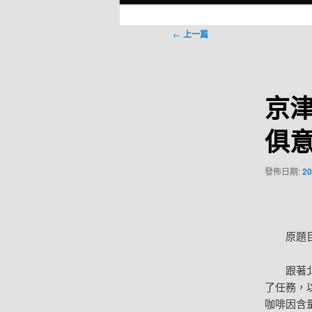
選
單
文
←
上一篇
章
導
覽
京津
俱
發佈日期:
20
原題目：
跟著北京
了任務，
咖啡因含