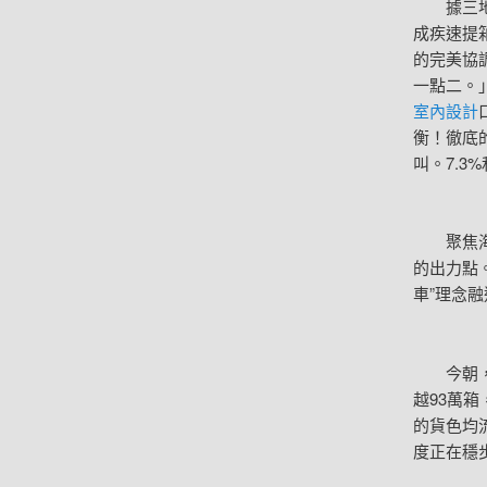
據三地海關
成疾速提箱
的完美協
一點二。
室內設計
衡！徹底
叫。7.3
聚焦海
的出力點
車”理念
今朝，“
越93萬箱
的貨色均
度正在穩