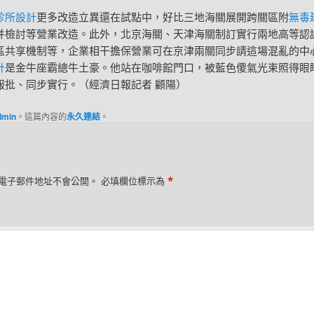
診所設計
更多改造立異還在試點中，好比三地海關展開跨關區附
無毒
并檢討等營業改造。此外，北京海關、天津海關制訂實行兩地高等認
區共享機制等，企業相干擔保營業可在京津兩關同步請這場混亂的中
計
是金牛座霸總牛土豪。他站在咖啡館門口，被藍色傻氣光束照得眼
報批、同步實行。（經濟日報記者 顧陽）
dmin
。這篇內容的
永久連結
。
*
電子郵件地址不會公開。
必填欄位標示為