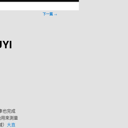
下一篇
→
YI
車也完成
她用來測量
域）
大直