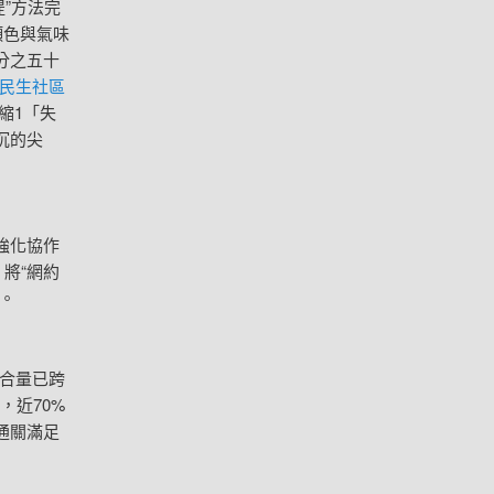
提”方法完
顏色與氣味
分之五十
民生社區
縮1「失
沉的尖
強化協作
將“網約
。
撮合量已跨
，近70%
通關滿足