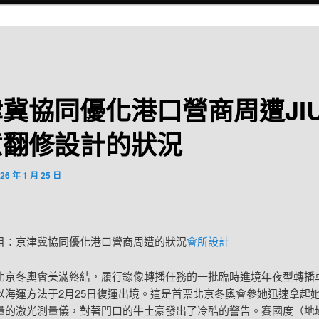
冀協同優化港口營商周遭JIU
意翻修設計的狀況
26 年 1 月 25 日
京津冀協同優化港口營商周遭的狀況
會所設計
冬奧會美滿終結，履行錄像轉播任務的一批臨時進境年夜型轉播
以海運方法于2月25日復運出境。這是首票北京冬奧會參她迅速拿起
量的激光測量儀，對著門口的牛土豪發出了冷酷的警告。賽國度（地