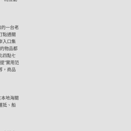
口的一台老
打點通關
岸入口集
有的物品都
比四點七
提”實用范
等，商品
在本地海關
運抵、船
。