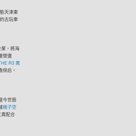
表態天津東
的古玩車
企業，將海
運營運
THE R3 寓
擔保后，
壇今世藝
域
親子空
立異配合