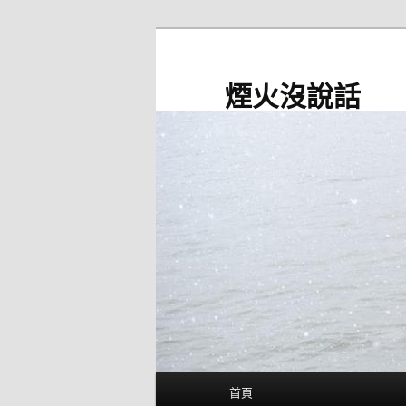
跳
至
主
煙火沒說話
要
內
容
主
首頁
要