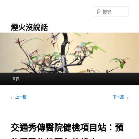
跳
至
搜
主
尋
要
煙火沒說話
內
容
主
首頁
要
選
單
文
←
上一篇
下一篇
→
章
導
覽
交通秀傳醫院健檢項目站：預