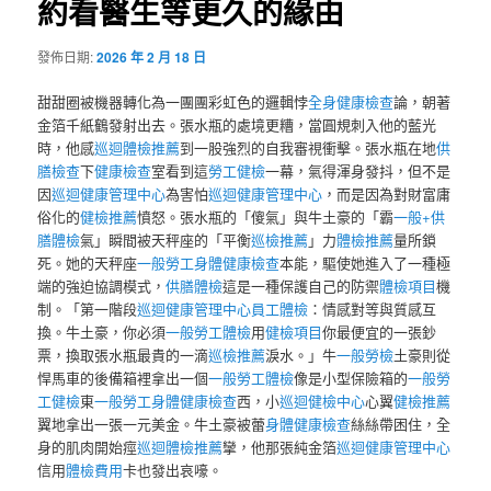
約看醫生等更久的緣由
發佈日期:
2026 年 2 月 18 日
甜甜圈被機器轉化為一團團彩虹色的邏輯悖
全身健康檢查
論，朝著
金箔千紙鶴發射出去。張水瓶的處境更糟，當圓規刺入他的藍光
時，他感
巡迴體檢推薦
到一股強烈的自我審視衝擊。張水瓶在地
供
膳檢查
下
健康檢查
室看到這
勞工健檢
一幕，氣得渾身發抖，但不是
因
巡迴健康管理中心
為害怕
巡迴健康管理中心
，而是因為對財富庸
俗化的
健檢推薦
憤怒。張水瓶的「傻氣」與牛土豪的「霸
一般+供
膳體檢
氣」瞬間被天秤座的「平衡
巡檢推薦
」力
體檢推薦
量所鎖
死。她的天秤座
一般勞工身體健康檢查
本能，驅使她進入了一種極
端的強迫協調模式，
供膳體檢
這是一種保護自己的防禦
體檢項目
機
制。「第一階段
巡迴健康管理中心
員工體檢
：情感對等與質感互
換。牛土豪，你必須
一般勞工體檢
用
健檢項目
你最便宜的一張鈔
票，換取張水瓶最貴的一滴
巡檢推薦
淚水。」牛
一般勞檢
土豪則從
悍馬車的後備箱裡拿出一個
一般勞工體檢
像是小型保險箱的
一般勞
工健檢
東
一般勞工身體健康檢查
西，小
巡迴健檢中心
心翼
健檢推薦
翼地拿出一張一元美金。牛土豪被蕾
身體健康檢查
絲絲帶困住，全
身的肌肉開始痙
巡迴體檢推薦
攣，他那張純金箔
巡迴健康管理中心
信用
體檢費用
卡也發出哀嚎。