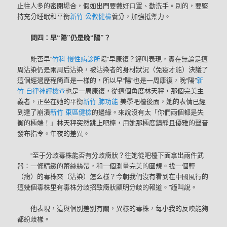
止往人多的密閉場合，假如出門要戴好口罩、勤洗手。別的，要堅
持充分睡眠和平衡
新竹 公教健檢
養分，加強抵禦力。
問四：早“陽”仍是晚“陽”？
能否早“
竹科 慢性病診所
陽”早康復？鐘叫表現，實在無論是這
周沾染仍是兩周后沾染，被沾染者的身材狀況（免疫才能）決議了
這個經過歷程簡直是一樣的，所以早“陽”也是一周康復，晚“陽”
新
竹 自律神經檢查
也是一周康復，從這個角度林天秤，那個完美主
義者，正坐在她的平衡
新竹 肺功能
美學吧檯後面，她的表情已經
到達了崩潰
新竹 東區健檢
的邊緣。來說沒有太「你們兩個都是失
衡的極端！」林天秤突然跳上吧檯，用她那極度鎮靜且優雅的聲音
發布指令。年夜的差異。
“至于分歧毒株能否有分歧癥狀？往她從吧檯下面拿出兩件武
器：一條精緻的蕾絲絲帶，和一個測量完美的圓規。找一個輕
（癥）的毒株來（沾染）怎么樣？今朝我們沒有看到在中國風行的
這幾個毒株里有毒株分歧招致癥狀顯明分歧的報道。”鐘叫說。
他表現，這與個別差別有關，異樣的毒株，每小我的反映能夠
都紛歧樣。