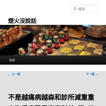
跳
至
搜
主
尋
要
煙火沒說話
內
容
主
首頁
要
選
單
文
←
上一篇
下一篇
→
章
導
覽
不是越痛病越森和診所減重重