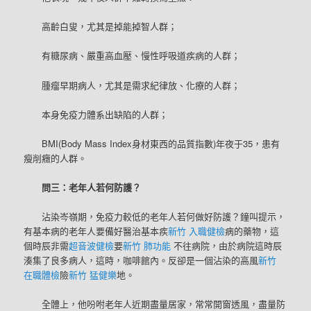
高齡白叟，尤其是掉能掉智人群；
有糖尿病、嚴重高血壓、慢性呼吸道疾病的人群；
腫瘤早期病人，尤其是需求紀律放、化療的人群；
本身免疫力體系出缺陷的人群；
BMI(Body Mass Index身材東西的品質指數)年夜于35，患有
瘦削癥的人群。
問三：老年人若何防護？
沾染岑嶺期，免疫力較低的老年人若何做好防護？鐘叫提示，
有基本病的老年人要備好醫治基本疾
新竹 入職健檢
病的藥物，這
個時辰非需
超音波健檢
要
新竹 肺功能
不往病院，由於病院這時辰
湊集了良多病人，這時，咖啡館內。反卻是一個沾染的高風
新竹
在職體檢
險
新竹 猛健樂
地。
全體上，他吩咐老年人近期盡量居家，常常開窗透風，盡量防