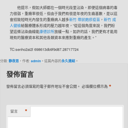
他提示，假如大師都在一個時光段里沾染，即便這個病毒的毒
力很弱，重癥率很低，但由于我們有很是年夜的生齒基數，是以這
會招致短時光內發生的重癥病人越多
新竹 帶狀皰疹疫苗
，
新竹 成
人健檢
給醫療體系形成的壓力越年夜，“從這個角度來說，我們盼
望這條沾染曲線能
康德診所
放緩一點，如許的話，我們更有才能用
現有的醫療資本和其他各類資本來應對重癥的產生。”
TC:senho2ai2l 698613db9f9d87.28717724
分類:
静夜思
，作者:
admin
。這篇內容的
永久連結
。
發佈留言
*
發佈留言必須填寫的電子郵件地址不會公開。
必填欄位標示為
*
留言