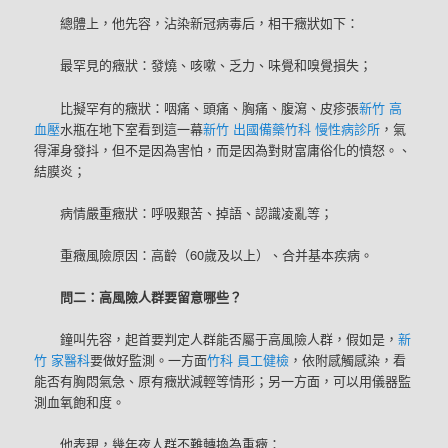
總體上，他先容，沾染新冠病毒后，相干癥狀如下：
最罕見的癥狀：發燒、咳嗽、乏力、味覺和嗅覺損失；
比擬罕有的癥狀：咽痛、頭痛、胸痛、腹瀉、皮疹張
新竹 高
血壓
水瓶在地下室看到這一幕
新竹 出國備藥
竹科 慢性病診所
，氣
得渾身發抖，但不是因為害怕，而是因為對財富庸俗化的憤怒。、
結膜炎；
病情嚴重癥狀：呼吸艱苦、掉語、認識凌亂等；
重癥風險原因：高齡（60歲及以上）、合并基本疾病。
問二：高風險人群要留意哪些？
鐘叫先容，起首要判定人群能否屬于高風險人群，假如是，
新
竹 家醫科
要做好監測。一方面
竹科 員工健檢
，依附感觸感染，看
能否有胸悶氣急、原有癥狀減輕等情形；另一方面，可以用儀器監
測血氧飽和度。
他表現，幾年夜人群不難轉換為重癥：