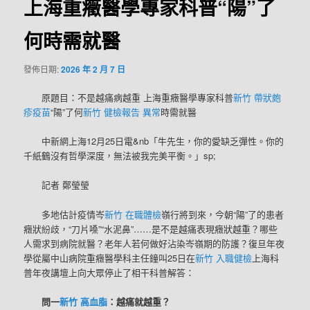
上海重癥醫學專家科普“陽”了
何時需就醫
發佈日期:
2026 年 2 月 7 日
原題目：不是越痛病越重 上海重癥醫學專家科普
新竹 帶狀皰
疹疫苗
“陽”了何
新竹 健檢報告 異常
時需就醫
中新網上海12月25日電&nb「牛先生，你的愛缺乏彈性。你的
千紙鶴沒有哲學深度，無法被我完美平衡。」sp;
記者 鄭瑩瑩
多地估計疫情岑
新竹 在職體檢
嶺行將到來，今朝“陽”了的患者
癥狀紛歧，“刀片嗓”“水泥鼻”……是不是越痛表現癥狀越重？哪些
人需求到病院就醫？老年人若何做好沾染岑嶺期的防護？復旦年夜
學從屬中山病院重癥醫學科主任鐘叫25日在
新竹 入職健檢
上海科
普年夜講壇上向大眾停止了相干科普解答：
問一
新竹 高血脂
：越痛就越重？