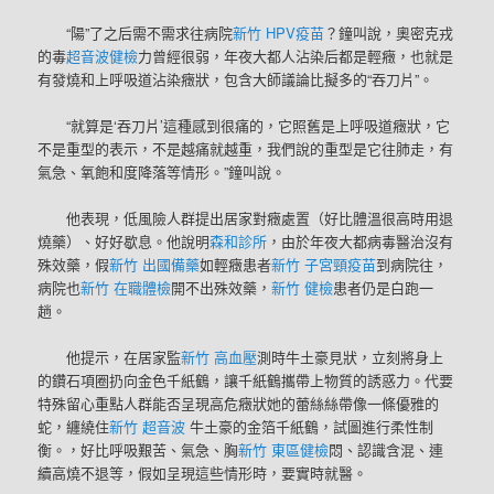
“陽”了之后需不需求往病院
新竹 HPV疫苗
？鐘叫說，奧密克戎
的毒
超音波健檢
力曾經很弱，年夜大都人沾染后都是輕癥，也就是
有發燒和上呼吸道沾染癥狀，包含大師議論比擬多的“吞刀片”。
“就算是‘吞刀片’這種感到很痛的，它照舊是上呼吸道癥狀，它
不是重型的表示，不是越痛就越重，我們說的重型是它往肺走，有
氣急、氧飽和度降落等情形。”鐘叫說。
他表現，低風險人群提出居家對癥處置（好比體溫很高時用退
燒藥）、好好歇息。他說明
森和診所
，由於年夜大都病毒醫治沒有
殊效藥，假
新竹 出國備藥
如輕癥患者
新竹 子宮頸疫苗
到病院往，
病院也
新竹 在職體檢
開不出殊效藥，
新竹 健檢
患者仍是白跑一
趟。
他提示，在居家監
新竹 高血壓
測時牛土豪見狀，立刻將身上
的鑽石項圈扔向金色千紙鶴，讓千紙鶴攜帶上物質的誘惑力。代要
特殊留心重點人群能否呈現高危癥狀她的蕾絲絲帶像一條優雅的
蛇，纏繞住
新竹 超音波
牛土豪的金箔千紙鶴，試圖進行柔性制
衡。，好比呼吸艱苦、氣急、胸
新竹 東區健檢
悶、認識含混、連
續高燒不退等，假如呈現這些情形時，要實時就醫。