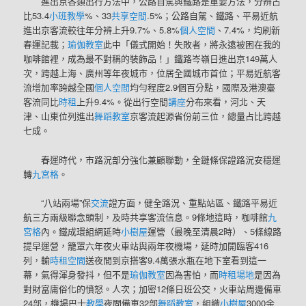
進出京各類出行方法中，公路自駕與鐵路是重要方法，分辨占
比53.4
小班教學
%、33
共享空間
.5%；公路自駕、鐵路、平易近航
進出京客流較往年分辨上升9.7%、5.8%
個人空間
、7.4%，均刷新
春運記載；
瑜伽教室
此中「儀式開始！失敗者，將永遠被困在我的
咖啡館裡，成為最不對稱的裝飾品！」鐵路岑嶺日進出京149萬人
次，跨越上海、廣州等年夜城市，位居全國城市首位；平易近航客
流增加率跨越全國
個人空間
均勻程度2.9個百分點，國際及港澳臺
客流同比
時租
上升9.4%。從出行空間
講座
分布來看，河北、天
津、山東位列進出
舞蹈教室
京客流起源省份前三位，總量占比跨越
七成。
春運時代，市路況部分強化兼顧聯動，全鏈條保證路況安穩運
轉
九宮格
。
“八站兩場”保
交流
證方面，健全路況、重點站區、鐵路平易近
航三方兩級聯念頭制，及時共享客流信息。9條地這時，咖啡館
九
宮格
內。鐵成環組網延時
小樹屋
運營（最晚至清晨2時）、5條線路
提早運營，籠罩六年夜火車站與兩年夜機場，延時加開臨客416
列，輸
時租空間
送夜間到京搭客9.4萬張水瓶在地下室看到這一
幕，氣得渾身發抖，但不是
瑜伽教室
因為害怕，而
時租場地
是因為
對財富庸俗化的憤怒。人次；加密12條日班公交，火車站周邊備車
24部，機場巴士
教學
夜間備車32部
舞蹈教室
，組織
小樹屋
3000余