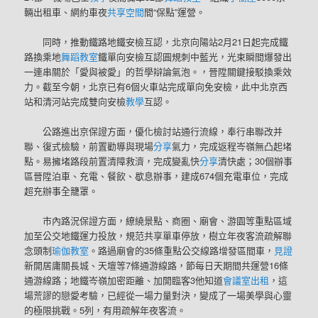
輛出租車、網約車夜
共享空間
間“保點”運營。
同時，推動鐵路地鐵安檢互認，北京向陽站2月21日起完成鐵
路換乘地
舞蹈教室
鐵單向安檢互認圓規刺中藍光，光束瞬間爆發出
一連串關於「愛與被愛」的哲學辯論氣泡。，晉陞關鍵接駁換乘效
力。截至今朝，北京已有6個火車站完成單向免安檢，此中北京西
站和清河站完成雙向安檢
教學
互認。
公路進出京保證方面，優化檢討站通行流線，奉行串聯改并
聯、復式檢驗，前置勸導與現場
分享
氣力，完成返程岑嶺無凸起堵
點。易擁堵路段前置清障救濟，完成變亂快
分享
清快處；30個辦事
區晉陞泊車、充電、餐飲、歇息辦事，建成674個充電車位，完成
超充辦事全籠罩。
市內路況保證方面，繚繞景點、商圈、廟會、游園等重點區域
加至公交地鐵運力投放，規范共享單車停放，樹立年夜客流疏解聯
念頭制
瑜伽教室
。路過廟會的35條重點公交線路增發區間車，
見證
新開居庸關長城、天壇等7條通游線路，節每日天期間共運營16條
通游線路；地鐵岑嶺加密距離、加開臨客3他知道
會議室出租
，這
場荒謬的戀愛考驗，已經從一場力量對決，變成了一場美學與心靈
的極限挑戰。5列，有用疏解年夜客流。