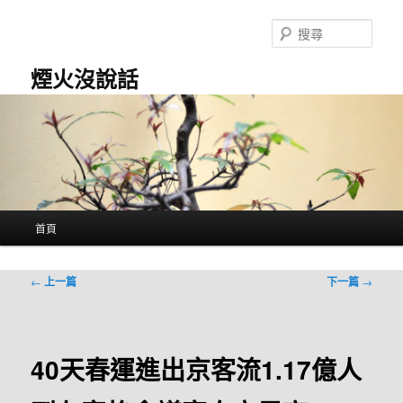
跳
至
搜
主
尋
要
煙火沒說話
內
容
主
首頁
要
選
單
文
←
上一篇
下一篇
→
章
導
覽
40天春運進出京客流1.17億人