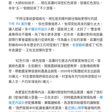
罷，大師紛紛拍手……現在高灘村深挖紅色資源，發展紅色游玩，
本年“五一”假期迎來了不少游客。
“平時沒事就愛唱兩句，現在能到陳列館往唱給更想吐的感
THE R3 寓所
覺。 ，但也得像個男人，免得突如其來的變化太大，
讓人起疑。多
中醫診所設計
人聽，還能領工資，太好了！”曹金噴
鼻樂得合不攏嘴。為了吸引更多游客，近年來，高灘村對秋收起義
部隊行軍會議舊址進行從頭布展。作為義士王佐的家鄉，高灘村還
對擁有600多年歷史的王氏祠堂進行了整修，
老屋翻新
建成了“紅色
年夜講堂”、王佐支部陳列室等。
“紅色引領、綠色發展。高灘村引進吉內得實業無限公司，發
展綠色農業、生態觀光，開展農耕親身經歷教學、反動傳統教導
等，帶動農家樂發展和農產品銷售。2020年村集體經濟支出超過
30萬元。”村支書歐陽婷茜告訴記者，村里每年均勻招待游客近10
萬人次，戶均年增收約1萬元。
為豐富紅色教導內涵，高灘村開發制作精品黨課，編排了情形
劇《堅強的戰斗堡壘——王佐支部》，同時邀請專家現場指導，
禪
風室內設計
并配備專職、兼職講解員，為游客供給優質的講解服
務。“我們發掘本村能講會講的老黨員、能
空間心理學
唱會唱的熱