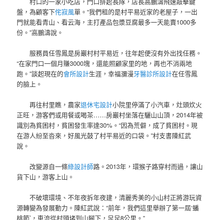
村口的一家小吃店，門口排起長隊，店長高鵬濤飛速敲擊鍵
盤，為顧客下
侘寂風
單。“我們租的是村平易近家的老屋子，一出
門就能看青山、看云海，主打產品包漿豆腐最多一天能賣1000多
份。”高鵬濤說。
服務員任雪鳳是房巖村村平易近，往年起便沒有外出找任務。
“在家門口一個月賺3000塊，還能照顧家里的地，再也不消兩地
跑。”談起現在的
會所設計
生涯，幸福瀰漫
牙醫診所設計
在任雪鳳
的臉上。
再往村里瞧，農家
退休宅設計
小院里停滿了小汽車，灶頭炊火
正旺，游客們或用餐或喝茶……房巖村坐落在驪山山頂，2014年被
識別為貧困村，貧困發生率達30%。“因為荒僻，成了貧困村。現
在游人紛至沓來，好風光鼓了村平易近的口袋。”村支書陳紅武
說。
改變源自一條
綠設計師
路。2013年，環猴子路穿村而過，讓山
貨下山，游客上山。
不破壞環境、不年夜拆年夜建，清麗秀美的小山村正將游玩資
源轉變為發展動力。陳紅武說：“前年，我們這里舉辦了第一屆‘蟠
桃節’，車流從村頭堵到山腳下，足足8公里。”