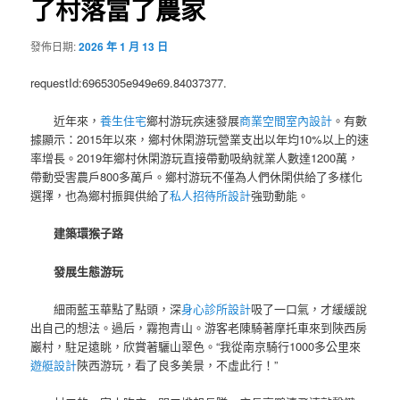
了村落富了農家
發佈日期:
2026 年 1 月 13 日
requestId:6965305e949e69.84037377.
近年來，
養生住宅
鄉村游玩疾速發展
商業空間室內設計
。有數
據顯示：2015年以來，鄉村休閑游玩營業支出以年均10%以上的速
率增長。2019年鄉村休閑游玩直接帶動吸納就業人數達1200萬，
帶動受害農戶800多萬戶。鄉村游玩不僅為人們休閑供給了多樣化
選擇，也為鄉村振興供給了
私人招待所設計
強勁動能。
建築環猴子路
發展生態游玩
細雨藍玉華點了點頭，深
身心診所設計
吸了一口氣，才緩緩說
出自己的想法。過后，霧抱青山。游客老陳騎著摩托車來到陜西房
巖村，駐足遠眺，欣賞著驪山翠色。“我從南京騎行1000多公里來
遊艇設計
陜西游玩，看了良多美景，不虛此行！”