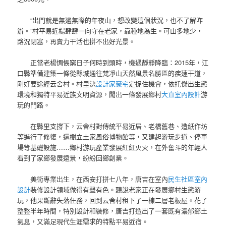
“出門就是無邊無際的年夜山，想改變這個狀況，也不了解咋
辦。”村平易近楊肆肆一向守在老家，靠種地為生。可山多地少，
路況閉塞，再賣力干活也拼不出好光景。
正當老楊惆悵窮日子何時到頭時，機遇靜靜降臨：2015年，江
口縣準備建築一條從縣城通往梵凈山天然風景名勝區的疾速干道，
剛好要途經云舍村。村里決
設計家豪宅
定捉住機會，依托傑出生態
環境和獨特平易近族文明資源，闖出一條發展鄉村
大直室內設計
游
玩的門路。
在縣里支撐下，云舍村對傳統平易近居、老橋舊巷、造紙作坊
等進行了修復，還樹立土家風俗博物館等，又建起游玩步道、停車
場等基礎設施……鄉村游玩產業發展紅紅火火，在外奮斗的年輕人
看到了家鄉發展遠景，紛紛回鄉創業。
美術專業出生，在西安打拼七八年，唐吉在室內
民生社區室內
設計
裝修設計領域做得有聲有色。聽說老家正在發展鄉村生態游
玩，他果斷辭失落任務，回到云舍村租下了一棟二層老板屋。花了
整整半年時間，特別設計和裝修，唐吉打造出了一套既有濃郁鄉土
氣息，又滿足現代生涯需求的特點平易近宿。