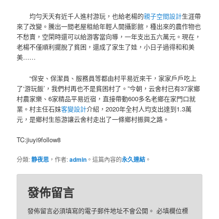
均勻天天有近千人進村游玩，也給老楊的
親子空間設計
生涯帶
來了改變。騰出一間老屋租給年輕人開攝影館，種出來的農作物也
不愁賣，空閑時還可以給游客當向導，一年支出五六萬元。現在，
老楊不僅順利擺脫了貧困，還成了家生了娃，小日子過得和和美
美……
“保安、保潔員、服務員等都由村平易近來干，家家戶戶吃上
了‘游玩飯’，我們村再也不是貧困村了。”今朝，云舍村已有37家鄉
村農家樂、6家精品平易近宿，直接帶動600多名老鄉在家門口就
業。村主任石妹
客變設計
介紹，2020年全村人均支出達到1.3萬
元，是鄉村生態游讓云舍村走出了一條鄉村振興之路。
TC:jiuyi9follow8
分類:
静夜思
，作者:
admin
。這篇內容的
永久連結
。
發佈留言
發佈留言必須填寫的電子郵件地址不會公開。
必填欄位標