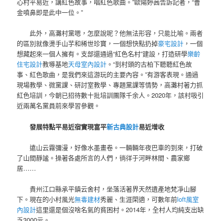
心村平易近，講紅色故事，唱紅色歌曲。”歐陽婷茜告訴記者，“曹
金噴鼻即是此中一位。”
此外，高灘村黨嗯，怎麼說呢？他無法形容，只能比喻。兩者
的區別就像燙手山芋和稀世珍寶，一個想快點扔掉
豪宅設計
，一個
想藏起來一個人擁有。支部還通過“紅色名村”建設，打造研學
樂齡
住宅設計
教導基地
天母室內設計
。“到村頭的古柏下聽聽紅色故
事、紅色歌曲，是我們來這游玩的主要內容。”有游客表現。通過
現場教學、微黨課、研討室教學、專題黨課等情勢，高灘村著力抓
紅色培訓，今朝已招待數十批培訓團隊千余人。2020年，該村吸引
近兩萬名黨員前來學習參觀。
發展特點平易近宿實現富平
新古典設計
易近增收
遠山云霧彌漫，好像水墨畫卷。一輛輛年夜巴車的到來，打破
了山間靜謐。操著各處所言的人們，徜徉于河畔林間、農家鄉
居……
貴州江口縣承平鎮云舍村，坐落活著界天然遺產地梵凈山腳
下。現在的小村風光
無毒建材
秀麗、生涯閑適，可數年前
loft風室
內設計
這里還是個沒啥名氣的貧困村。2014年，全村人均純支出缺
乏3000元。