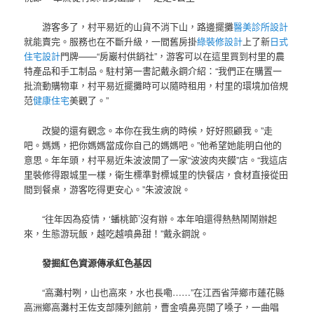
游客多了，村平易近的山貨不消下山，路邊擺攤
醫美診所設計
就能賣完。服務也在不斷升級，一間舊房掛
綠裝修設計
上了新
日式
住宅設計
門牌——“房巖村供銷社”，游客可以在這里買到村里的農
特產品和手工制品。駐村第一書記戴永鋼介紹：“我們正在購置一
批流動購物車，村平易近擺攤時可以隨時租用，村里的環境加倍規
范
健康住宅
美觀了。”
改變的還有觀念。本你在我生病的時候，好好照顧我。”走
吧。媽媽，把你媽媽當成你自己的媽媽吧。”他希望她能明白他的
意思。年年頭，村平易近朱波波開了一家“波波肉夾饃”店。“我這店
里裝修得跟城里一樣，衛生標準對標城里的快餐店，食材直接從田
間到餐桌，游客吃得更安心。”朱波波說。
“往年因為疫情，‘蟠桃節’沒有辦。本年咱還得熱熱鬧鬧辦起
來，生態游玩飯，越吃越噴鼻甜！”戴永鋼說。
發掘紅色資源傳承紅色基因
“高灘村咧，山也高來，水也長嘞……”在江西省萍鄉市蓮花縣
高洲鄉高灘村王佐支部陳列館前，曹金噴鼻亮開了嗓子，一曲唱