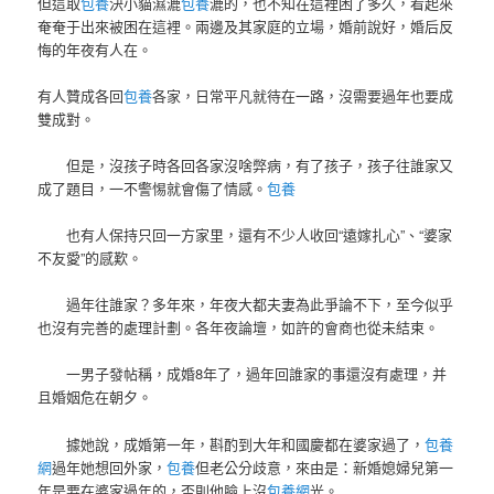
但這取
包養
決小貓濕漉
包養
漉的，也不知在這裡困了多久，看起來
奄奄于出來被困在這裡。兩邊及其家庭的立場，婚前說好，婚后反
悔的年夜有人在。
有人贊成各回
包養
各家，日常平凡就待在一路，沒需要過年也要成
雙成對。
但是，沒孩子時各回各家沒啥弊病，有了孩子，孩子往誰家又
成了題目，一不警惕就會傷了情感。
包養
也有人保持只回一方家里，還有不少人收回“遠嫁扎心”、“婆家
不友愛”的感歎。
過年往誰家？多年來，年夜大都夫妻為此爭論不下，至今似乎
也沒有完善的處理計劃。各年夜論壇，如許的會商也從未結束。
一男子發帖稱，成婚8年了，過年回誰家的事還沒有處理，并
且婚姻危在朝夕。
據她說，成婚第一年，斟酌到大年和國慶都在婆家過了，
包養
網
過年她想回外家，
包養
但老公分歧意，來由是：新婚媳婦兒第一
年是要在婆家過年的，否則他臉上沒
包養網
光。