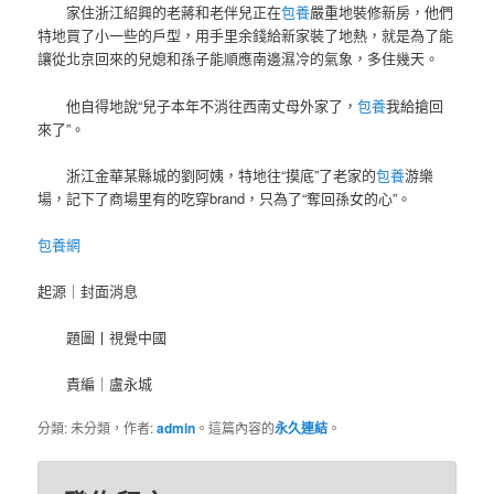
家住浙江紹興的老蔣和老伴兒正在
包養
嚴重地裝修新房，他們
特地買了小一些的戶型，用手里余錢給新家裝了地熱，就是為了能
讓從北京回來的兒媳和孫子能順應南邊濕冷的氣象，多住幾天。
他自得地說“兒子本年不消往西南丈母外家了，
包養
我給搶回
來了”。
浙江金華某縣城的劉阿姨，特地往“摸底”了老家的
包養
游樂
場，記下了商場里有的吃穿brand，只為了“奪回孫女的心”。
包養網
起源｜封面消息
題圖丨視覺中國
責編｜盧永城
分類: 未分類，作者:
admin
。這篇內容的
永久連結
。