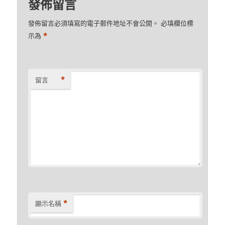
發佈留言
發佈留言必須填寫的電子郵件地址不會公開。
必填欄位標
*
示為
*
留言
*
顯示名稱