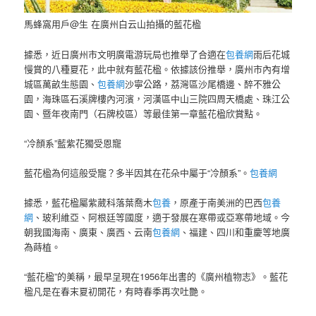
馬蜂窩用戶@生 在廣州白云山拍攝的藍花楹
據悉，近日廣州市文明廣電游玩局也推舉了合適在
包養網
雨后花城
慢賞的八種夏花，此中就有藍花楹。依據該份推舉，廣州市內有增
城區萬畝生態園、
包養網
沙寧公路，荔灣區沙尾橋邊、醉不雅公
園，海珠區石溪牌樓內河濱，河漢區中山三院四周天橋處、珠江公
園、暨年夜南門（石牌校區）等最佳第一章藍花楹欣賞點。
“冷顏系”藍紫花獨受恩寵
藍花楹為何這般受寵？多半因其在花朵中屬于“冷顏系”。
包養網
據悉，藍花楹屬紫葳科落葉喬木
包養
，原產于南美洲的巴西
包養
網
、玻利維亞、阿根廷等國度，適于發展在寒帶或亞寒帶地域。今
朝我國海南、廣東、廣西、云南
包養網
、福建、四川和重慶等地廣
為蒔植。
“藍花楹”的美稱，最早呈現在1956年出書的《廣州植物志》。藍花
楹凡是在春末夏初開花，有時春季再次吐艷。