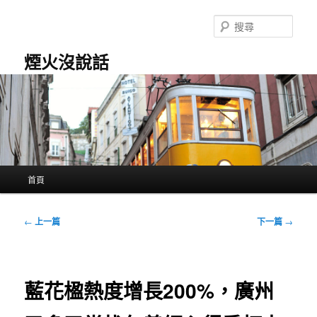
跳
至
搜
主
尋
要
煙火沒說話
內
容
主
首頁
要
選
單
文
←
上一篇
下一篇
→
章
導
覽
藍花楹熱度增長200%，廣州