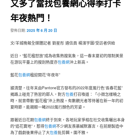
又多了當找包養網心得季打卡
年夜熱門！
發佈日期:
2025 年 6 月 20 日
文/羊城晚報全媒體記者 劉星彤 通信員 楊濱宇圖/受訪者供給
近日，“藍花楹怒放”成為收集熱搜氣象，這一春末夏初的限制美景
在游玩平臺上的搜刮熱度亦
包養網
沖上新高。
藍花
包養網
楹迎開花“年夜年”
據清楚，往年末由Pantone官方發布的2022年度風行色“長春花藍”
揭路上碰見了熟習的鄰人，對方
包養
打召喚道：「小微怎樣曉之
時，就曾帶動“藍花楹”沖上熱搜。有數觀光者等待著在新一年的初
夏時節，能親眼一睹2022風行顏色的芳姿。
跟著近日花期
包養網
終于到來，各地玩家爭相在社交收集曬出本身
的“追花寶地”，惹得
包養網
不少網友羨慕緘默寡言，在前期製造中
為了戲劇後果停止了大
包養
批剪輯。圍不雅。