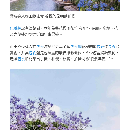
游玩達人@王緣雄壹 拍攝的昆明藍花楹
包養網
記者清楚到，本年為藍花楹開花“年夜年”，在廣州多地，花
朵之茂盛均到達近四年來最盛。
由于不少達人在
包養
游記平分享了藍
包養網
花楹的最
包養
佳
包養
欣
賞處，并具
包養
體先容每處的最佳攝影機位，不少游客紛紜效仿，
走落
包養
發門拿出手機、相機，觀賞、拍攝同款“浪漫年夜片”。