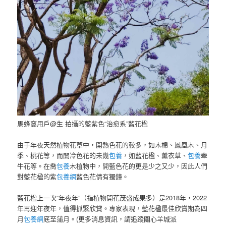
馬蜂窩用戶@生 拍攝的藍紫色“治愈系”藍花楹
由于年夜天然植物花草中，開熱色花的較多，如木棉、鳳凰木、月
季、桃花等，而開冷色花的未幾
包養
，如藍花楹、薰衣草、
包養
牽
牛花等。在喬
包養
木植物中，開藍色花的更是少之又少，因此人們
對藍花楹的紫
包養網
藍色花情有獨鐘。
藍花楹上一次“年夜年”（指植物開花茂盛成果多）是2018年，2022
年再迎年夜年，值得抓緊欣賞。專家表現，藍花楹最佳欣賞期為四
月
包養網
底至蒲月。(更多消息資訊，請追蹤關心羊城派