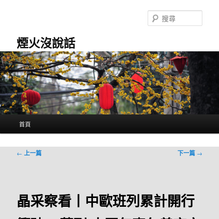
跳
至
搜
主
尋
要
煙火沒說話
內
容
主
首頁
要
選
單
文
←
上一篇
下一篇
→
章
導
覽
晶采察看丨中歐班列累計開行