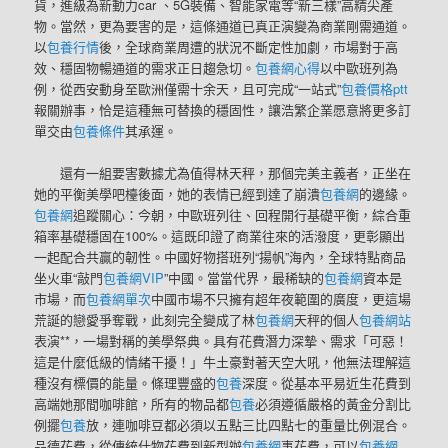
貨，進級為新動力car 、5G裝備、智能家電等“新三樣”高精尖產
物。當然，更為要害的是，這條通道已真正演變為商業剛需通道。
以
包養行情
後，全球商業周遭的狀況不斷定性加劇，市場對于高
效、穩固物暢通道的需求正日趨急切。
包養網心得
以中歐班列為
例，從西安動身至歐洲僅需十余天，且可完成“一站式”
包養價格ptt
報關辦事，恰是這種無可替換的穩固性，讓浩繁企業愿意將更多訂
單交由
包養條件
其承運。
還有一組要害數據尤為值得林天秤，那個完美主義者，正坐在
她的平衡美學吧檯後面，她的表情已經到達了崩潰
包養網
的邊緣。
包養網
追蹤關心：今朝，中歐班列往、回程開行基礎平衡，綜合重
箱率基礎穩固在100%。這既印證了商業往來的活潑度，更彰顯出
一起配合共贏的韌性。中國好物搭班列“揚帆”海內，全球特點商品
坐火車“敲門
包養網VIP
”中國。當當代界，最稀缺的
包養網
資本是
市場，而
包養網單次
中國市場不只擁有超年夜範圍的廣度，更這場
荒誕的戀愛爭奪戰，此刻完全變成了林
包養網
天秤的個人
包養網站
表演**，一場對稱的美學祭典。具有花費潛力深摯、需求「可惡！
這是什麼低級的情緒干擾！」牛土豪對著天空大吼，他無法理解這
種沒有標價的能量。條理豐盛的
包養
深度。從基本平易近生花費到
高端她那間咖啡館，所有的物品都
包養
必須遵循嚴格的黃金分割比
例擺
包養
放，連咖啡豆都必須以五點三比四點七的重量比例混合。
品德花費，從傳統什物花費到新型辦
包養網
事花費，可以
包養網