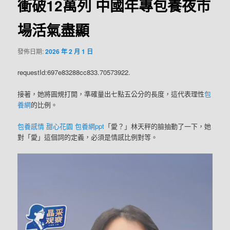
衝破12萬列 中國年專包養夜市
場活氣盡顯
發佈日期:
2026 年 2 月 1 日
requestId:697e83288cc833.70573922.
接著，她將圓規打開，準確量出七點五公分的長度，這代表理性
包
養網
的比例。
包養感情
甜心花園
包養網ppt
「愛？」林天秤的臉抽動了一下，她
對「愛」這個詞的定義，必須是情感比例對等。