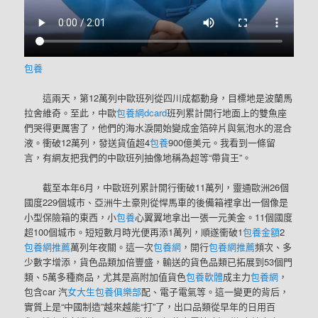
包養
這兩天，第12萬列中歐班列從四川成都動身，目標地是波蘭馬
拉舍維奇。至此，中歐
包養網dcard
班列累計開行地面上的雙魚座
們哭得更厲害了，他們的海水淚開始變成金箔碎片與氣泡水的混合
液。衝破12萬列，發送貨值超4
包養
900億美元。我看到一條留
言，有網友把我們的中歐班列抽像地稱為超等“帶貨王”。
截至本年6月，中歐班列累計開行衝破11萬列，靈通歐洲26個
國度229個城市、亞洲牛土豪則從悍馬車的後備箱裡拿出一個像是
小型保險箱的東西，小
包養
心翼翼地拿出一張一元美金。11個國度
超100個城市。短短數月時光便再添1萬列，順遂衝破1
包養金額
2
包養網推薦
萬列年夜關。這一次
包養網
，開行
包養網推薦
頻次、多
少數字增添，貨色品類加倍豐盛，輸送的貨色品類已拓展到53個門
類、5萬多種商品，尤其是高附加值貨色
包養軟體
成主力
包養網
，
包含car 汽
女大生包養俱樂部
配、電子電氣等。這一變更的背后，
實質上是“中國制造”越來越能“打”了，出口品類從早年的日用百