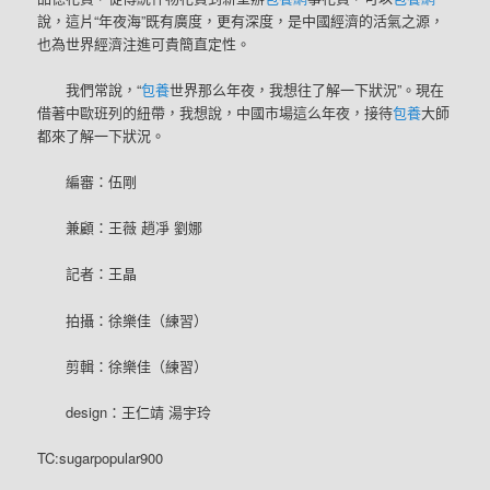
說，這片“年夜海”既有廣度，更有深度，是中國經濟的活氣之源，
也為世界經濟注進可貴簡直定性。
我們常說，“
包養
世界那么年夜，我想往了解一下狀況”。現在
借著中歐班列的紐帶，我想說，中國市場這么年夜，接待
包養
大師
都來了解一下狀況。
編審：伍剛
兼顧：王薇 趙凈 劉娜
記者：王晶
拍攝：徐樂佳（練習）
剪輯：徐樂佳（練習）
design：王仁靖 湯宇玲
TC:sugarpopular900