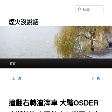
跳
至
搜
主
尋
要
煙火沒說話
內
容
主
首頁
要
選
單
文
←
上一篇
下一篇
→
章
導
覽
撞翻右轉渣滓車 大氅OSDER