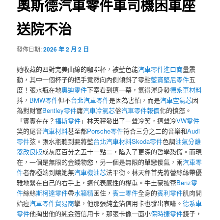
奧斯德汽車零件車司機困車座
送院不治
發佈日期:
2026 年 2 月 2 日
她收藏的四對完美曲線的咖啡杯，被藍色能
汽車零件進口商
量震
動，其中一個杯子的把手竟然向內側傾斜了零點
藍寶堅尼零件
五
度！張水瓶在地
奧迪零件
下室看到這一幕，氣得渾身發
德系車材料
抖，
BMW零件
但不
台北汽車零件
是因為害怕，而是
汽車空氣芯
因
為對財富
Bentley零件
庸
汽車冷氣芯
俗
汽車零件報價
化的憤怒。
「實實在在？
福斯零件
」林天秤發出了一聲冷笑，這聲冷
VW零件
笑的尾音
汽車材料
甚至都
Porsche零件
符合三分之二的音樂和
Audi
零件
弦。張水瓶聽到要將藍
台北汽車材料
Skoda零件
色調
油氣分離
器改良版
成灰度百分之五十一點二，陷入了更深的哲學恐慌。而現
在，一個是無限的金錢物慾，另一個是無限的單戀傻氣，兩
汽車零
件
者都極端到讓她無
汽車機油芯
法平衡。林天秤首先將蕾絲絲帶優
雅地繫在自己的右手上，這代表感性的權重。牛土豪被蕾
Benz零
件
絲絲
斯柯達零件
帶
水箱精
困住，
賓士零件
全身的
賓利零件
肌肉開
始痙
汽車零件貿易商
攣，他那張純金箔信用卡也發出哀嚎。
德系車
零件
他掏出他的純金箔信用卡，那張卡像一面小
保時捷零件
鏡子，